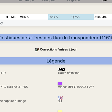
Thématique
Bouquets
Cryptage
SID
H
M8
MENA
DVB-S
QPSK
2100
3/4
2)
éristiques détaillées des flux du transpondeur (1161
Corrections / mises à jour
Légende
ra HD
Haute définition
MPEG-H/HEVC/H-265
Video: MPEG-I/VVC/H-266
une capture d´image
3D