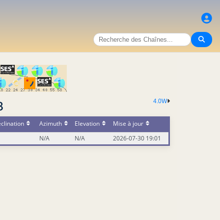
4.0W
8
clination
Azimuth
Elevation
Mise à jour
N/A
N/A
2026-07-30 19:01