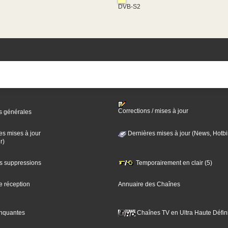
DVB-S2
Corrections / mises à jour
s générales
es mises à jour
Dernières mises à jour (News, Hotbi
r)
es suppressions
Temporairement en clair (5)
e réception
Annuaire des Chaînes
nquantes
Chaînes TV en Ultra Haute Défini