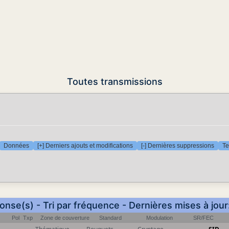
Toutes transmissions
Données
[+] Derniers ajouts et modifications
[-] Dernières suppressions
Te
onse(s) - Tri par fréquence - Dernières mises à jou
Pol
Txp
Zone de couverture
Standard
Modulation
SR/FEC