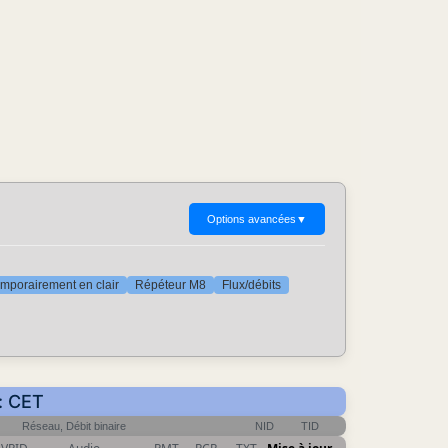
Options avancées
▼
mporairement en clair
Répéteur M8
Flux/débits
r: CET
Réseau, Débit binaire
NID
TID