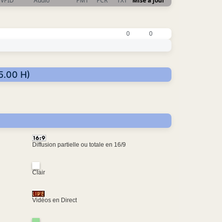
VPID
Audio
PMT
PCR
TXT
Mise à jour
0
0
5.00 H)
Diffusion partielle ou totale en 16/9
Clair
Vidéos en Direct