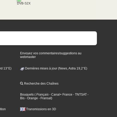
DVB-S2X
Envoyez vos commentaires/suggestions au
webmaster
rd 13°E)
Dernières mises à jour (News, Astra 19,2°E)
Recherche des Chaînes
Bouquets
(
Français
- Canal+ France
- TNTSAT
-
Bis
- Orange
- Fransat
)
tion
Transmissions en 3D