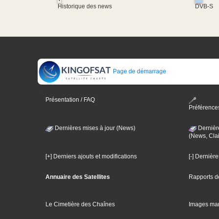
Historique des news
DVB-S
Page de démarrage
Présentation / FAQ
Préférence
Dernières mises à jour (News)
Dernièr
(News, Clai
[+] Derniers ajouts et modifications
[-] Dernièr
Annuaire des Satellites
Rapports d
Le Cimetière des Chaînes
Images ma