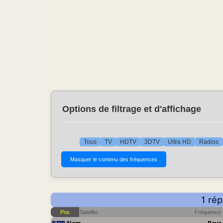
Options de filtrage et d'affichage
Tous
TV
HDTV
3DTV
Ultra HD
Radios
1 rép
Pos
Satellite
Fréquence