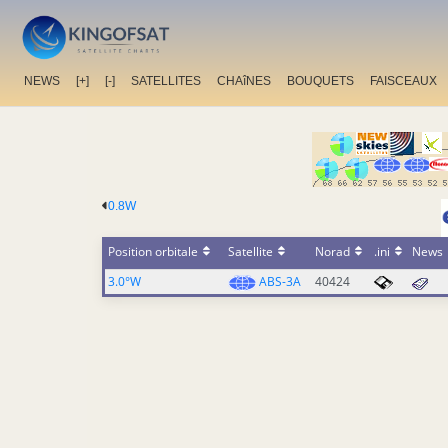
NEWS
[+]
[-]
SATELLITES
CHAîNES
BOUQUETS
FAISCEAUX
0.8W
Position orbitale
Satellite
Norad
.ini
News
3.0°W
ABS-3A
40424