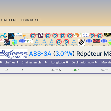
CIMETIERE
PLAN DU SITE
ABS-3A
(
3.0°W
) Répéteur M
chaînes
Chaines en clair
Longitude
Declination now
Max de
28
5
3.02°W
0.02°
0.02°