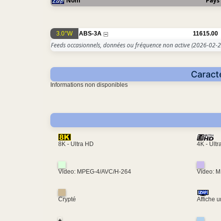
Nom
Pays
3.0°W
ABS-3A
11615.00
Feeds occasionnels, données ou fréquence non active
(2026-02-2
Caract
Informations non disponibles
4K - Ult
8K - Ultra HD
Video: MPEG-4/AVC/H-264
Video: 
Crypté
Affiche 
+