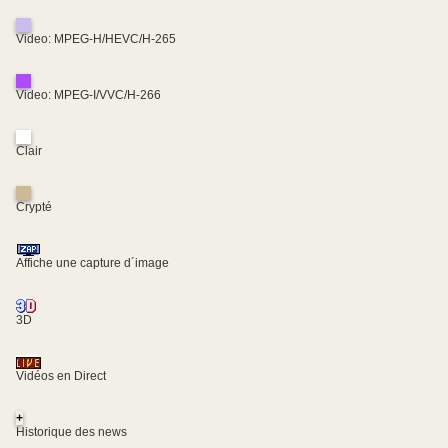
Video: MPEG-H/HEVC/H-265
Video: MPEG-I/VVC/H-266
Clair
Crypté
Affiche une capture d´image
3D
Vidéos en Direct
+
Historique des news