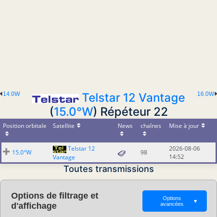
14.0W
Telstar 12 Vantage
16.0W
(
15.0°W
) Répéteur 22
Position orbitale
Satellite
News
chaînes
Mise à jour
Telstar 12
2026-08-06
15.0°W
98
14:52
Vantage
Toutes transmissions
Options de filtrage et
Options
▼
d'affichage
avancées