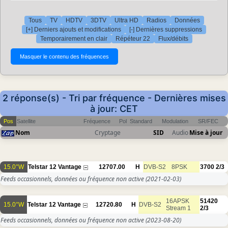
Tous
TV
HDTV
3DTV
Ultra HD
Radios
Données
[+] Derniers ajouts et modifications
[-] Dernières suppressions
Temporairement en clair
Répéteur 22
Flux/débits
2 réponse(s) - Tri par fréquence - Dernières mises
à jour: CET
Pos
Satellite
Fréquence
Pol
Standard
Modulation
SR/FEC
Nom
Cryptage
SID
Audio
Mise à jour
15.0°W
Telstar 12 Vantage
12707.00
H
DVB-S2
8PSK
3700
2/3
Feeds occasionnels, données ou fréquence non active
(2021-02-03)
16APSK
51420
15.0°W
Telstar 12 Vantage
12720.80
H
DVB-S2
Stream 1
2/3
Feeds occasionnels, données ou fréquence non active
(2023-08-20)