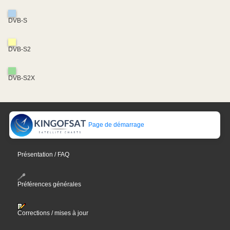
DVB-S
DVB-S2
DVB-S2X
Page de démarrage
Présentation / FAQ
Préférences générales
Corrections / mises à jour