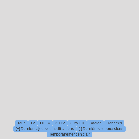
Tous
TV
HDTV
3DTV
Ultra HD
Radios
Données
[+] Derniers ajouts et modifications
[-] Dernières suppressions
Temporairement en clair