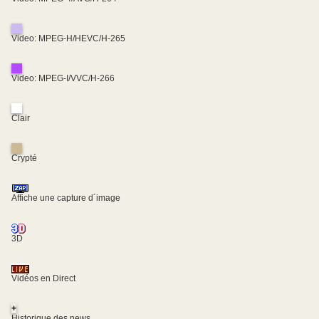
Video: MPEG-H/HEVC/H-265
Video: MPEG-I/VVC/H-266
Clair
Crypté
Affiche une capture d´image
3D
Vidéos en Direct
+
Historique des news