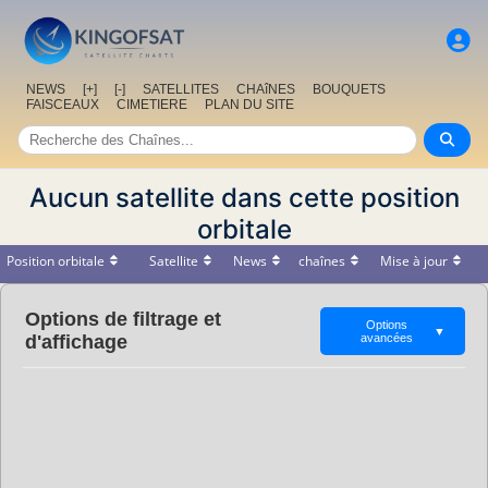
NEWS
[+]
[-]
SATELLITES
CHAîNES
BOUQUETS
FAISCEAUX
CIMETIERE
PLAN DU SITE
Aucun satellite dans cette position
orbitale
Position orbitale
Satellite
News
chaînes
Mise à jour
Options de filtrage et
Options
▼
d'affichage
avancées