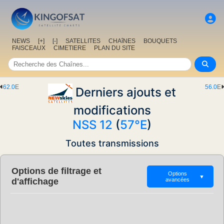
NEWS
[+]
[-]
SATELLITES
CHAîNES
BOUQUETS
FAISCEAUX
CIMETIERE
PLAN DU SITE
62.0E
56.0E
Derniers ajouts et
modifications
NSS 12
(
57°E
)
Toutes transmissions
Options de filtrage et
Options
▼
d'affichage
avancées