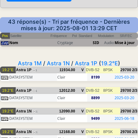
43 réponse(s) - Tri par fréquence - Dernières
mises à jour: 2025-08-01 13:29 CET
Pos
Satellite
Fréquence
Pol
Standard
Modulation
SR/FEC
Nom
Cryptage
SID
Audio
Mise à jour
Astra 1M
/
Astra 1N
/
Astra 1P
(
19.2°E
)
19.2°E
Astra 1P
11934.00
V
DVB-S2
8PSK
29700
2/3
1
DATASYSTEM
Clair
8199
2025-03-20
19.2°E
Astra 1P
12012.00
V
DVB-S2
8PSK
29700
2/3
1
DATASYSTEM
Clair
8899
2025-03-20
19.2°E
Astra 1N
12090.00
V
DVB-S2
8PSK
29700
2/3
1
DATASYSTEM
Clair
9499
2025-06-18
19.2°E
Astra 1N
12168.00
V
DVB-S2
8PSK
29700
2/3
1