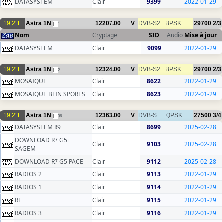
DATASYSTEM
Clair
9399
2022-01-29
19.2°E
Astra 1N
12207.00
V
DVB-S2
8PSK
29700
2/3
1
Nom
Cryptage
SID
Audio
Mise à jour
DATASYSTEM
Clair
9099
2022-01-29
19.2°E
Astra 1N
12324.00
V
DVB-S2
8PSK
29700
2/3
2
MOSAIQUE
Clair
8622
2022-01-29
MOSAIQUE BEIN SPORTS
Clair
8623
2022-01-29
19.2°E
Astra 1N
12363.00
V
DVB-S
QPSK
27500
3/4
36
DATASYSTEM R9
Clair
8699
2025-02-28
DOWNLOAD R7 G5+
Clair
9103
2025-02-28
SAGEM
DOWNLOAD R7 G5 PACE
Clair
9112
2025-02-28
RADIOS 2
Clair
9113
2022-01-29
RADIOS 1
Clair
9114
2022-01-29
RF
Clair
9115
2022-01-29
RADIOS 3
Clair
9116
2022-01-29