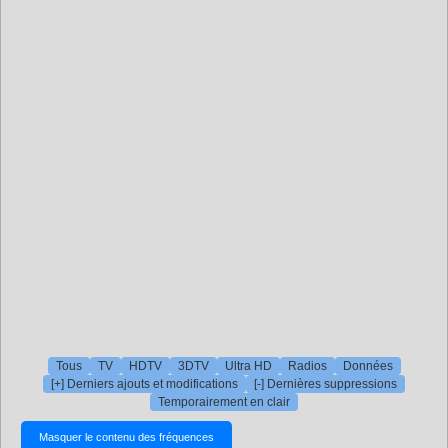
Tous
TV
HDTV
3DTV
Ultra HD
Radios
Données
[+] Derniers ajouts et modifications
[-] Dernières suppressions
Temporairement en clair