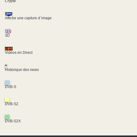
Crypté
Affiche une capture d´image
3D
Vidéos en Direct
+
Historique des news
DVB-S
DVB-S2
DVB-S2X