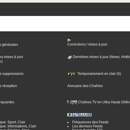
Corrections / mises à jour
s générales
es mises à jour
Dernières mises à jour (News, Hotbi
r)
es suppressions
Temporairement en clair (5)
e réception
Annuaire des Chaînes
nquantes
Chaînes TV en Ultra Haute Défini
ue: Sport, Clair
Fréquences des Feeds
ue: Informations, Clair
Les derniers Feeds