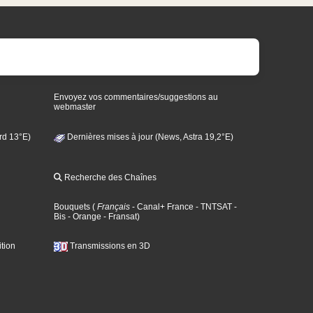
Envoyez vos commentaires/suggestions au
webmaster
rd 13°E)
Dernières mises à jour (News, Astra 19,2°E)
Recherche des Chaînes
Bouquets
(
Français
- Canal+ France
- TNTSAT
-
Bis
- Orange
- Fransat
)
tion
Transmissions en 3D