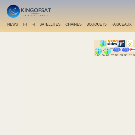
NEWS
[+]
[-]
SATELLITES
CHAîNES
BOUQUETS
FAISCEAUX