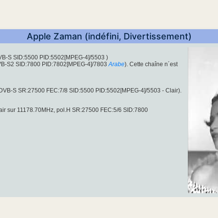
Apple Zaman (indéfini, Divertissement)
DVB-S SID:5500 PID:5502[MPEG-4]/5503 )
(DVB-S2 SID:7800 PID:7802[MPEG-4]/7803
Arabe
). Cette chaîne n´est
(DVB-S SR:27500 FEC:7/8 SID:5500 PID:5502[MPEG-4]/5503 - Clair).
lair sur 11178.70MHz, pol.H SR:27500 FEC:5/6 SID:7800