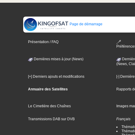
Page de démarrage
Présentation / FAQ
Préférence
Dernières mises à jour (News)
Dernièr
(News, Clai
[+] Derniers ajouts et modifications
[-] Dernièr
Annuaire des Satellites
Rapports d
Le Cimetière des Chaînes
Images ma
Transmissions DAB sur DVB
Français
Thématiq
Thématiq