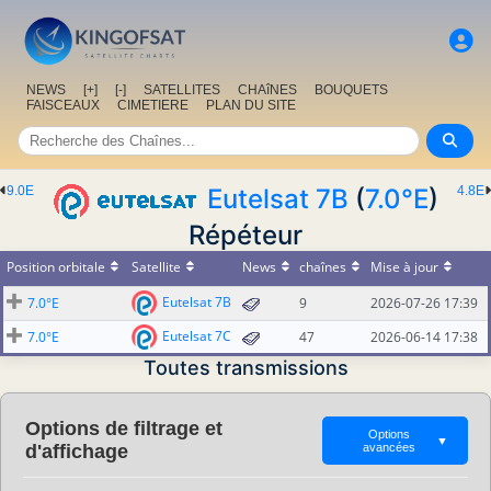
NEWS
[+]
[-]
SATELLITES
CHAîNES
BOUQUETS
FAISCEAUX
CIMETIERE
PLAN DU SITE
9.0E
Eutelsat 7B
(
7.0°E
)
4.8E
Répéteur
Position orbitale
Satellite
News
chaînes
Mise à jour
Eutelsat 7B
7.0°E
9
2026-07-26 17:39
Eutelsat 7C
7.0°E
47
2026-06-14 17:38
Toutes transmissions
Options de filtrage et
Options
▼
d'affichage
avancées