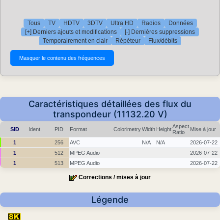
Tous
TV
HDTV
3DTV
Ultra HD
Radios
Données
[+] Derniers ajouts et modifications
[-] Dernières suppressions
Temporairement en clair
Répéteur
Flux/débits
Caractéristiques détaillées des flux du
transpondeur (11132.20 V)
Aspect
SID
Ident.
PID
Format
Colorimetry
Width
Height
Mise à jour
Ratio
1
256
AVC
N/A
N/A
2026-07-22
1
512
MPEG Audio
2026-07-22
1
513
MPEG Audio
2026-07-22
Corrections / mises à jour
Légende