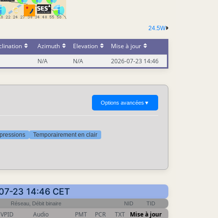
24.5W
lination
Azimuth
Elevation
Mise à jour
N/A
N/A
2026-07-23 14:46
Options avancées
▼
ppressions
Temporairement en clair
-07-23 14:46 CET
Réseau, Débit binaire
NID
TID
VPID
Audio
PMT
PCR
TXT
Mise à jour