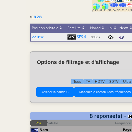
18.2W
Position orbitale
Satellite
Norad
.ini
News
SES 4
22.0°W
38087
Options de filtrage et d'affichage
Tous
TV
HDTV
3DTV
Ultra
8 réponse(s) -
Pos
Satellite
Fréquence
Nom
Pays