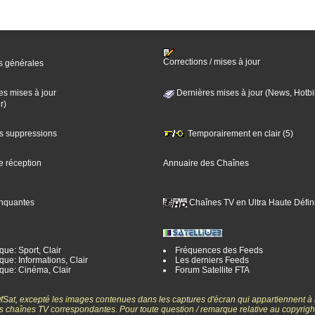
Corrections / mises à jour
s générales
es mises à jour
Dernières mises à jour (News, Hotbi
r)
es suppressions
Temporairement en clair (5)
e réception
Annuaire des Chaînes
nquantes
Chaînes TV en Ultra Haute Défini
ue: Sport, Clair
Fréquences des Feeds
ue: Informations, Clair
Les derniers Feeds
que: Cinéma, Clair
Forum Satellite FTA
gOfSat, excepté les images contenues dans les captures d'écran qui appartiennent à
 des chaînes TV correspondantes. Pour toute question / remarque relative au copyrig