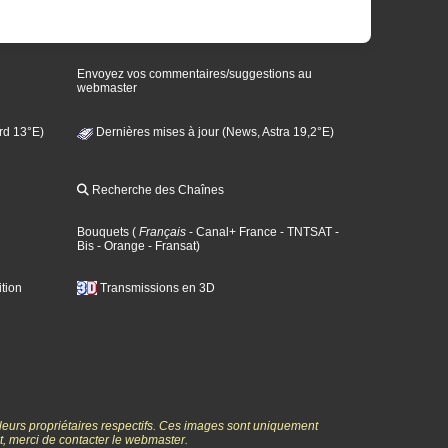
Envoyez vos commentaires/suggestions au
webmaster
rd 13°E)
Dernières mises à jour (News, Astra 19,2°E)
Recherche des Chaînes
Bouquets
(
Français
- Canal+ France
- TNTSAT
-
Bis
- Orange
- Fransat
)
tion
Transmissions en 3D
 leurs propriétaires respectifs. Ces images sont uniquement
ht, merci de contacter le webmaster.