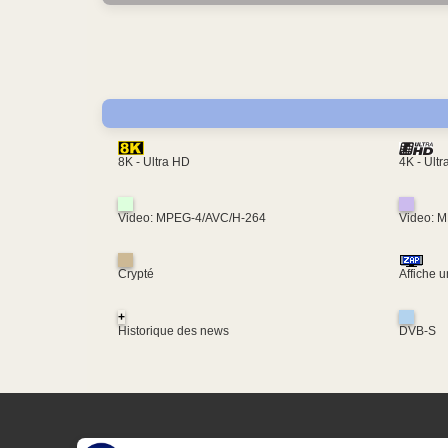
4K - Ult
8K - Ultra HD
Video: MPEG-4/AVC/H-264
Video: 
Crypté
Affiche 
+
Historique des news
DVB-S