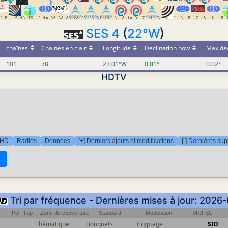
SES 4
(
22°W
)
chaînes
Chaines en clair
Longitude
Declination now
Max dec
101
78
22.01°W
0.01°
0.02°
HDTV
 HD
Radios
Données
[+] Derniers ajouts et modifications
[-] Dernières su
Tri par fréquence - Dernières mises à jour: 2026
Pol
Txp
Zone de couverture
Standard
Modulation
SR/FEC
Thématique
Bouquets
Cryptage
SID