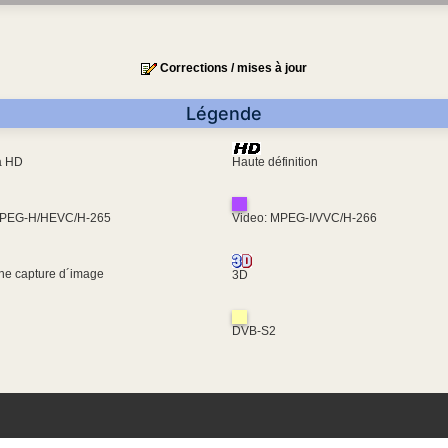
Corrections / mises à jour
Légende
ra HD
Haute définition
MPEG-H/HEVC/H-265
Video: MPEG-I/VVC/H-266
une capture d´image
3D
DVB-S2