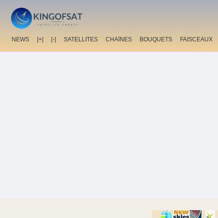
NEWS
[+]
[-]
SATELLITES
CHAîNES
BOUQUETS
FAISCEAUX