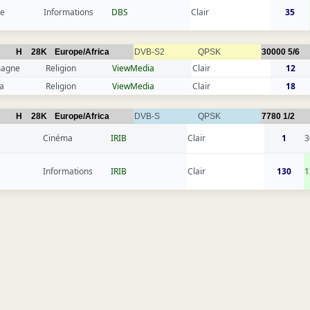
ce
Informations
DBS
Clair
35
H
28K
Europe/Africa
DVB-S2
QPSK
30000
5/6
magne
Religion
ViewMedia
Clair
12
a
Religion
ViewMedia
Clair
18
H
28K
Europe/Africa
DVB-S
QPSK
7780
1/2
Cinéma
IRIB
Clair
1
3
Informations
IRIB
Clair
130
1