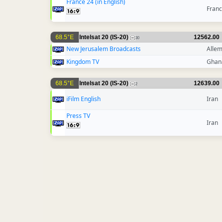
France 24 (in English)
Fran
68.5°E
Intelsat 20 (IS-20)
12562.00
30
New Jerusalem Broadcasts
Alle
Kingdom TV
Ghan
68.5°E
Intelsat 20 (IS-20)
12639.00
2
iFilm English
Iran
Press TV
Iran