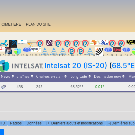
CIMETIERE
PLAN DU SITE
Intelsat 20 (IS-20)
(
68.5°E
News
chaînes
Chaines en clair
Longitude
Declination now
Max
458
245
68.52°E
-0.01°
0.0
 HD
Radios
Données
[+] Derniers ajouts et modifications
[-] Dernières su