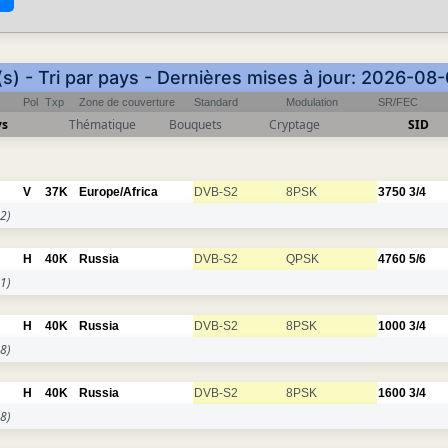
s) - Tri par pays - Dernières mises à jour: 2026-08
Pol
Txp
Zone de couverture
Standard
Modulation
SR/FEC
ys
Thématique
Bouquets
Cryptage
SID
V
37K
Europe/Africa
DVB-S2
8PSK
3750
3/4
2)
H
40K
Russia
DVB-S2
QPSK
4760
5/6
1)
H
40K
Russia
DVB-S2
8PSK
1000
3/4
8)
H
40K
Russia
DVB-S2
8PSK
1600
3/4
8)