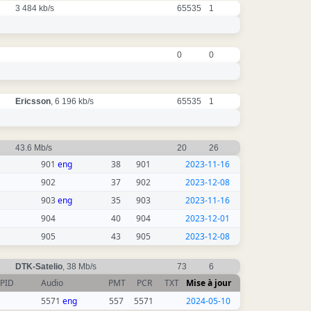
3 484 kb/s
65535
1
0
0
Ericsson
, 6 196 kb/s
65535
1
43.6 Mb/s
20
26
901
eng
38
901
2023-11-16
902
37
902
2023-12-08
903
eng
35
903
2023-11-16
904
40
904
2023-12-01
905
43
905
2023-12-08
DTK-Satelio
, 38 Mb/s
73
6
PID
Audio
PMT
PCR
TXT
Mise à jour
5571
eng
557
5571
2024-05-10