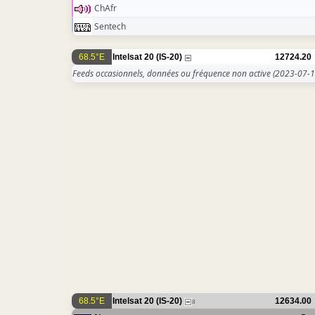
ChAfr
Sentech
68.5°E
Intelsat 20 (IS-20)
12724.20
Feeds occasionnels, données ou fréquence non active
(2023-07-1
68.5°E
Intelsat 20 (IS-20)
12634.00
8