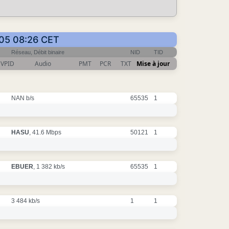
-05 08:26 CET
Réseau, Débit binaire
NID
TID
VPID
Audio
PMT
PCR
TXT
Mise à jour
NAN b/s
65535
1
HASU
, 41.6 Mbps
50121
1
EBUER
, 1 382 kb/s
65535
1
3 484 kb/s
1
1