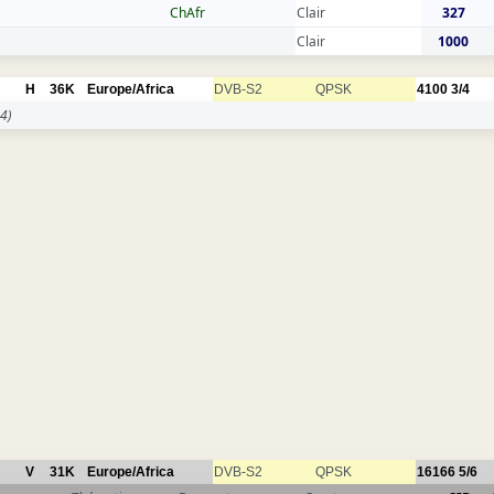
ChAfr
Clair
327
Clair
1000
H
36K
Europe/Africa
DVB-S2
QPSK
4100
3/4
4)
V
31K
Europe/Africa
DVB-S2
QPSK
16166
5/6