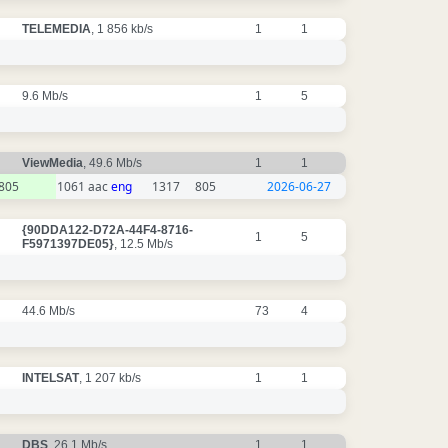
TELEMEDIA
, 1 856 kb/s
1
1
9.6 Mb/s
1
5
ViewMedia
, 49.6 Mb/s
1
1
805
1061 aac
eng
1317
805
2026-06-27
{90DDA122-D72A-44F4-8716-
1
5
F5971397DE05}
, 12.5 Mb/s
44.6 Mb/s
73
4
INTELSAT
, 1 207 kb/s
1
1
DBS
, 26.1 Mb/s
1
1