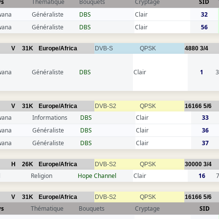
ys
Thématique
Bouquets
Cryptage
SID
wana
Généraliste
DBS
Clair
32
wana
Généraliste
DBS
Clair
56
V
31K
Europe/Africa
DVB-S
QPSK
4880
3/4
wana
Généraliste
DBS
Clair
1
V
31K
Europe/Africa
DVB-S2
QPSK
16166
5/6
wana
Informations
DBS
Clair
33
wana
Généraliste
DBS
Clair
36
wana
Généraliste
DBS
Clair
37
H
26K
Europe/Africa
DVB-S2
QPSK
30000
3/4
l
Religion
Hope Channel
Clair
16
V
31K
Europe/Africa
DVB-S2
QPSK
16166
5/6
ys
Thématique
Bouquets
Cryptage
SID