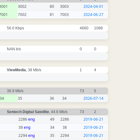
3001
3002
80
3003
2024-04-01
7001
7002
81
7003
2024-06-27
56.0 Kbps
4660
1088
NAN b/s
0
0
ViewMedia
, 38 Mb/s
1
4
36.9 Mb/s
73
5
34
35
36
34
2026-07-14
Sentech Digital Satellite
, 44.6 Mb/s
73
2
2286
eng
49
2286
2019-06-21
38
eng
34
38
2019-06-21
2294
eng
35
2294
2019-06-21