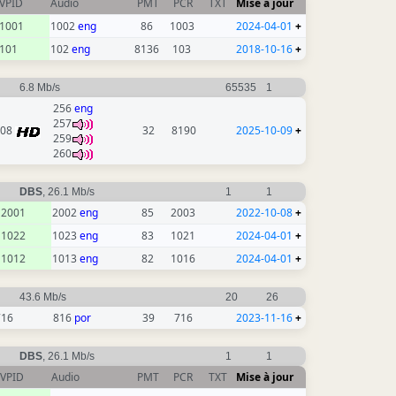
VPID
Audio
PMT
PCR
TXT
Mise à jour
1001
1002
eng
86
1003
2024-04-01
+
101
102
eng
8136
103
2018-10-16
+
6.8 Mb/s
65535
1
256
eng
257
308
32
8190
2025-10-09
+
259
260
DBS
, 26.1 Mb/s
1
1
2001
2002
eng
85
2003
2022-10-08
+
1022
1023
eng
83
1021
2024-04-01
+
1012
1013
eng
82
1016
2024-04-01
+
43.6 Mb/s
20
26
716
816
por
39
716
2023-11-16
+
DBS
, 26.1 Mb/s
1
1
VPID
Audio
PMT
PCR
TXT
Mise à jour