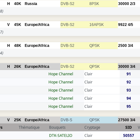
H
40K
Russia
DVB-S2
8PSK
30000
2/3
8)
V
45K
Europe/Africa
DVB-S2
16APSK
9922
4/5
7)
H
48K
Europe/Africa
DVB-S2
QPSK
2500
3/4
4)
H
26K
Europe/Africa
DVB-S2
QPSK
30000
3/4
Hope Channel
Clair
91
Hope Channel
Clair
92
Hope Channel
Clair
93
Hope Channel
Clair
94
Hope Channel
Clair
95
V
25K
Europe/Africa
DVB-S
QPSK
27500
3/4
ys
Thématique
Bouquets
Cryptage
SID
V
DTK-SATELIO
Clair
50557