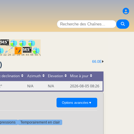
66.0E
)
 declination
Azimuth
Elevation
Mise à jour
2°
N/A
N/A
2026-08-05 08:26
Options avancées
▼
ppressions
Temporairement en clair