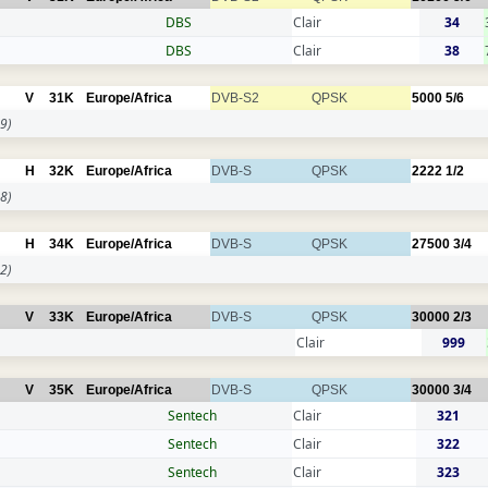
DBS
Clair
34
DBS
Clair
38
V
31K
Europe/Africa
DVB-S2
QPSK
5000
5/6
9)
H
32K
Europe/Africa
DVB-S
QPSK
2222
1/2
8)
H
34K
Europe/Africa
DVB-S
QPSK
27500
3/4
2)
V
33K
Europe/Africa
DVB-S
QPSK
30000
2/3
Clair
999
V
35K
Europe/Africa
DVB-S
QPSK
30000
3/4
Sentech
Clair
321
Sentech
Clair
322
Sentech
Clair
323