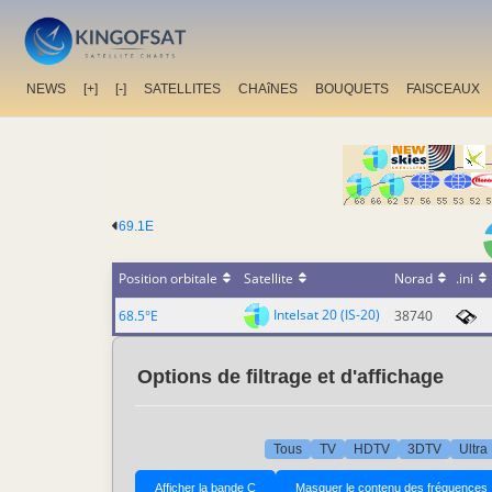
NEWS
[+]
[-]
SATELLITES
CHAîNES
BOUQUETS
FAISCEAUX
69.1E
Position orbitale
Satellite
Norad
.ini
Intelsat 20 (IS-20)
68.5°E
38740
Options de filtrage et d'affichage
Tous
TV
HDTV
3DTV
Ultra