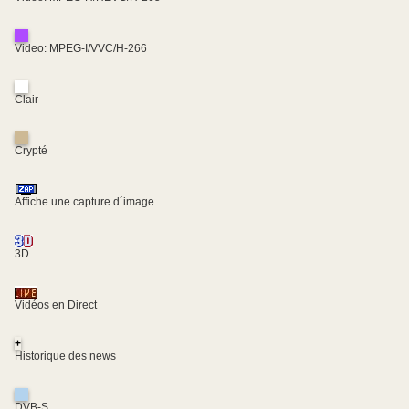
Video: MPEG-I/VVC/H-266
Clair
Crypté
Affiche une capture d´image
3D
Vidéos en Direct
+
Historique des news
DVB-S