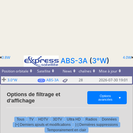
0.8W
4.0W
ABS-3A
(
3°W
)
Position orbitale
Satellite
News
chaînes
Mise à jour
3.0°W
ABS-3A
28
2026-07-30 19:01
Options de filtrage et
Options
▼
d'affichage
avancées
Tous
TV
HDTV
3DTV
Ultra HD
Radios
Données
[+] Derniers ajouts et modifications
[-] Dernières suppressions
Temporairement en clair