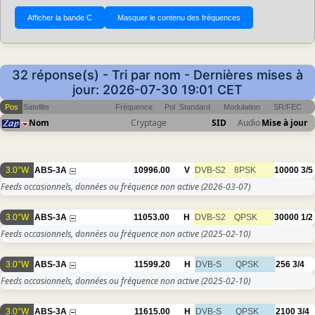
32 réponse(s) - Tri par nom - Dernières mises à
jour: 2026-07-30 19:01 CET
Pos
Satellite
Fréquence
Pol
Standard
Modulation
SR/FEC
Nom
Cryptage
SID
Audio
Mise à jour
3.0°W
ABS-3A
10996.00
V
DVB-S2
8PSK
10000
3/5
Feeds occasionnels, données ou fréquence non active
(2026-03-07)
3.0°W
ABS-3A
11053.00
H
DVB-S2
QPSK
30000
1/2
Feeds occasionnels, données ou fréquence non active
(2025-02-10)
3.0°W
ABS-3A
11599.20
H
DVB-S
QPSK
256
3/4
Feeds occasionnels, données ou fréquence non active
(2025-02-10)
3.0°W
ABS-3A
11615.00
H
DVB-S
QPSK
2100
3/4