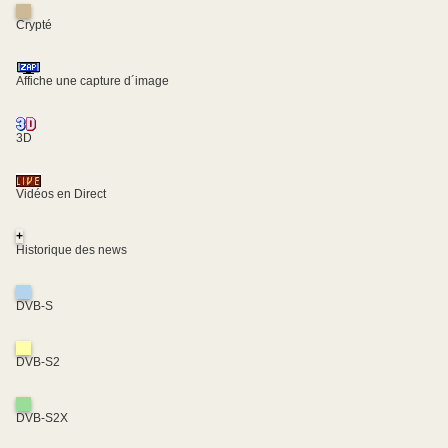
Crypté
Affiche une capture d´image
3D
Vidéos en Direct
+
Historique des news
DVB-S
DVB-S2
DVB-S2X