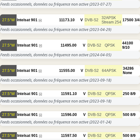
Feeds occasionnels, données ou fréquence non active
(2023-07-27)
32APSK
27.5°W
Intelsat 901
11173.10
V
DVB-S2
17500
3/4
Stream 254
Feeds occasionnels, données ou fréquence non active
(2023-04-29)
44100
27.5°W
Intelsat 901
11495.00
V
DVB-S2
QPSK
9/10
Feeds occasionnels, données ou fréquence non active
(2024-04-05)
34286
27.5°W
Intelsat 901
11555.00
V
DVB-S2
64APSK
None
Feeds occasionnels, données ou fréquence non active
(2023-09-18)
27.5°W
Intelsat 901
11591.10
V
DVB-S2
QPSK
250
8/9
Feeds occasionnels, données ou fréquence non active
(2023-09-18)
27.5°W
Intelsat 901
11596.00
V
DVB-S2
QPSK
500
8/9
Feeds occasionnels, données ou fréquence non active
(2022-01-24)
27.5°W
Intelsat 901
11597.50
V
DVB-S2
QPSK
500
8/9