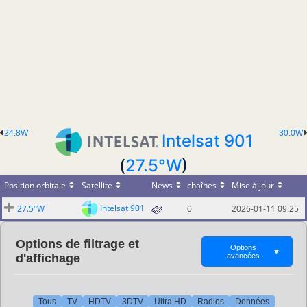
24.8W
30.0W
Intelsat 901
(
27.5°W
)
Position orbitale
Satellite
News
chaînes
Mise à jour
Intelsat 901
27.5°W
0
2026-01-11 09:25
Options de filtrage et
Options
▼
d'affichage
avancées
Tous
TV
HDTV
3DTV
Ultra HD
Radios
Données