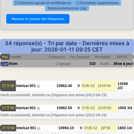
[+] Derniers ajouts et modifications
[-] Dernières suppressions
Temporairement en clair
34 réponse(s) - Tri par date - Dernières mises à
jour: 2026-01-11 09:25 CET
Pos
Satellite
Fréquence
Pol
Standard
Modulation
SR/FEC
Nom
Cryptage
SID
Audio
Mise à jour
14266
27.5°W
Intelsat 901
10962.40
V
DVB-S2
16APSK
2/3
Feeds occasionnels, données ou fréquence non active
(2023-04-29)
27.5°W
Intelsat 901
10982.50
V
DVB-S2
32APSK
1000
3/4
Feeds occasionnels, données ou fréquence non active
(2023-04-29)
27.5°W
Intelsat 901
10994.10
V
DVB-S2
QPSK
1800
1/4