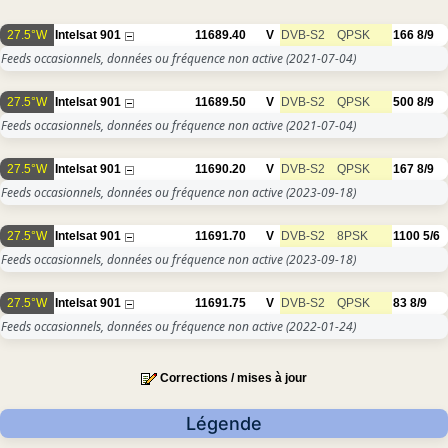
27.5°W
Intelsat 901
11689.40
V
DVB-S2
QPSK
166
8/9
Feeds occasionnels, données ou fréquence non active
(2021-07-04)
27.5°W
Intelsat 901
11689.50
V
DVB-S2
QPSK
500
8/9
Feeds occasionnels, données ou fréquence non active
(2021-07-04)
27.5°W
Intelsat 901
11690.20
V
DVB-S2
QPSK
167
8/9
Feeds occasionnels, données ou fréquence non active
(2023-09-18)
27.5°W
Intelsat 901
11691.70
V
DVB-S2
8PSK
1100
5/6
Feeds occasionnels, données ou fréquence non active
(2023-09-18)
27.5°W
Intelsat 901
11691.75
V
DVB-S2
QPSK
83
8/9
Feeds occasionnels, données ou fréquence non active
(2022-01-24)
Corrections / mises à jour
Légende