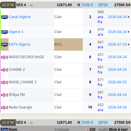
22.0°W
SES 4
12671.60
H
DVB-S
QPSK
27500
3/4
63
680
Canal Algérie
Clair
2
ara
2026-04-24
+
fra
670
Algerie 3
Clair
3
2026-04-24
+
ara
641
ENTV Algeria
BISS
4
2026-07-23
+
ara
651
RADIO DECROCHAGE
Clair
6
2026-04-24
fra
661
CHAINE 2
Clair
7
2026-04-24
fra
671
RADI0_CHAINE 3
Clair
8
2026-06-03
fra
681
Ifrikya FM
Clair
9
2026-04-24
fra
652
Radio Ouargla
Clair
10
2026-04-24
ara
22.0°W
SES 4
12671.60
H
DVB-S
QPSK
27500
3/4
63
Nom
Cryptage
SID
Audio
Mise à jour