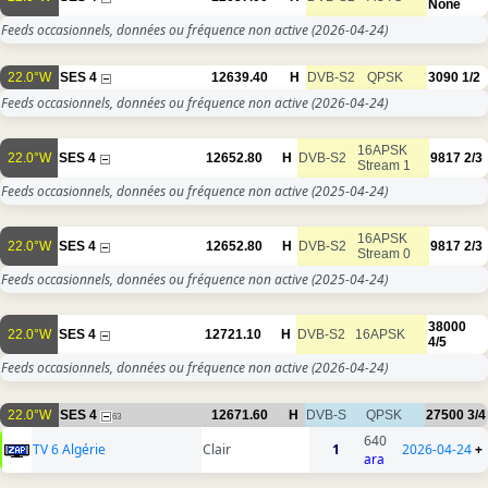
None
Feeds occasionnels, données ou fréquence non active
(2026-04-24)
22.0°W
SES 4
12639.40
H
DVB-S2
QPSK
3090
1/2
Feeds occasionnels, données ou fréquence non active
(2026-04-24)
16APSK
22.0°W
SES 4
12652.80
H
DVB-S2
9817
2/3
Stream 1
Feeds occasionnels, données ou fréquence non active
(2025-04-24)
16APSK
22.0°W
SES 4
12652.80
H
DVB-S2
9817
2/3
Stream 0
Feeds occasionnels, données ou fréquence non active
(2025-04-24)
38000
22.0°W
SES 4
12721.10
H
DVB-S2
16APSK
4/5
Feeds occasionnels, données ou fréquence non active
(2026-04-24)
22.0°W
SES 4
12671.60
H
DVB-S
QPSK
27500
3/4
63
640
TV 6 Algérie
Clair
1
2026-04-24
+
ara