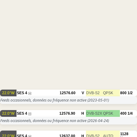
22.0°W
SES 4
12576.60
V
DVB-S2
QPSK
800
1/2
Feeds occasionnels, données ou fréquence non active
(2023-05-01)
22.0°W
SES 4
12576.90
H
DVB-S2X
QPSK
400
1/4
Feeds occasionnels, données ou fréquence non active
(2026-04-24)
1128
22.0°W
SES 4
12637.00
H
DVB-S2
AUTO