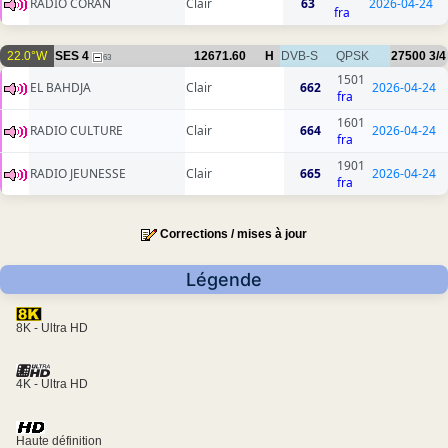
RADIO CORAN
Clair
63
2026-04-24
fra
22.0°W
SES 4
12671.60
H
DVB-S
QPSK
27500
3/4
63
1501
EL BAHDJA
Clair
662
2026-04-24
fra
1601
RADIO CULTURE
Clair
664
2026-04-24
fra
1901
RADIO JEUNESSE
Clair
665
2026-04-24
fra
Corrections / mises à jour
Légende
8K - Ultra HD
4K - Ultra HD
Haute définition