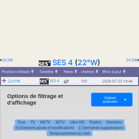
18.2W
SES 4
(
22°W
)
24.5W
Position orbitale
Satellite
News
chaînes
Mise à jour
SES 4
22.0°W
101
2026-07-23 14:46
Options de filtrage et
Options
▼
d'affichage
avancées
Tous
TV
HDTV
3DTV
Ultra HD
Radios
Données
[+] Derniers ajouts et modifications
[-] Dernières suppressions
Temporairement en clair