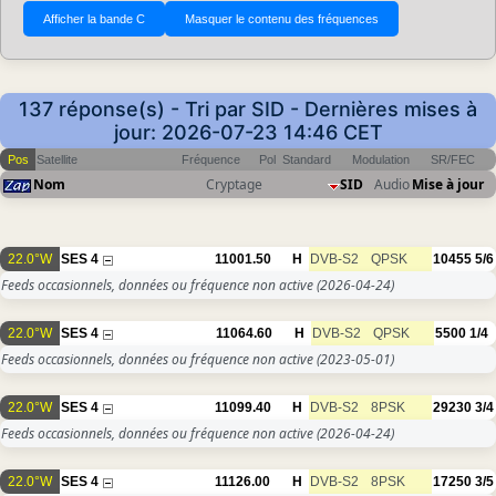
137 réponse(s) - Tri par SID - Dernières mises à
jour: 2026-07-23 14:46 CET
Pos
Satellite
Fréquence
Pol
Standard
Modulation
SR/FEC
Nom
Cryptage
SID
Audio
Mise à jour
22.0°W
SES 4
11001.50
H
DVB-S2
QPSK
10455
5/6
Feeds occasionnels, données ou fréquence non active
(2026-04-24)
22.0°W
SES 4
11064.60
H
DVB-S2
QPSK
5500
1/4
Feeds occasionnels, données ou fréquence non active
(2023-05-01)
22.0°W
SES 4
11099.40
H
DVB-S2
8PSK
29230
3/4
Feeds occasionnels, données ou fréquence non active
(2026-04-24)
22.0°W
SES 4
11126.00
H
DVB-S2
8PSK
17250
3/5