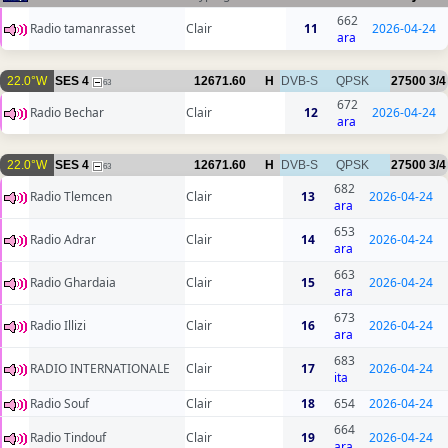
662
Radio tamanrasset
Clair
11
2026-04-24
ara
22.0°W
SES 4
12671.60
H
DVB-S
QPSK
27500
3/4
63
672
Radio Bechar
Clair
12
2026-04-24
ara
22.0°W
SES 4
12671.60
H
DVB-S
QPSK
27500
3/4
63
682
Radio Tlemcen
Clair
13
2026-04-24
ara
653
Radio Adrar
Clair
14
2026-04-24
ara
663
Radio Ghardaia
Clair
15
2026-04-24
ara
673
Radio Illizi
Clair
16
2026-04-24
ara
683
RADIO INTERNATIONALE
Clair
17
2026-04-24
ita
Radio Souf
Clair
18
654
2026-04-24
664
Radio Tindouf
Clair
19
2026-04-24
ara