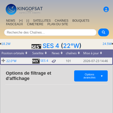
NEWS
[+]
[-]
SATELLITES
CHAîNES
BOUQUETS
FAISCEAUX
CIMETIERE
PLAN DU SITE
18.2W
SES 4
(
22°W
)
24.5W
Position orbitale
Satellite
News
chaînes
Mise à jour
SES 4
22.0°W
101
2026-07-23 14:46
Options de filtrage et
Options
▼
d'affichage
avancées