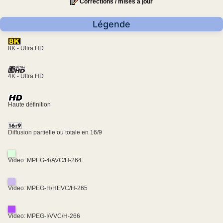
Corrections / mises à jour
Légende
8K - Ultra HD
4K - Ultra HD
Haute définition
Diffusion partielle ou totale en 16/9
Video: MPEG-4/AVC/H-264
Video: MPEG-H/HEVC/H-265
Video: MPEG-I/VVC/H-266