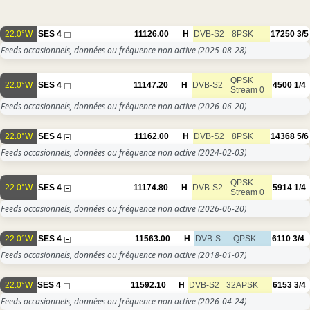
22.0°W
SES 4
11126.00
H
DVB-S2
8PSK
17250
3/5
Feeds occasionnels, données ou fréquence non active
(2025-08-28)
QPSK
22.0°W
SES 4
11147.20
H
DVB-S2
4500
1/4
Stream 0
Feeds occasionnels, données ou fréquence non active
(2026-06-20)
22.0°W
SES 4
11162.00
H
DVB-S2
8PSK
14368
5/6
Feeds occasionnels, données ou fréquence non active
(2024-02-03)
QPSK
22.0°W
SES 4
11174.80
H
DVB-S2
5914
1/4
Stream 0
Feeds occasionnels, données ou fréquence non active
(2026-06-20)
22.0°W
SES 4
11563.00
H
DVB-S
QPSK
6110
3/4
Feeds occasionnels, données ou fréquence non active
(2018-01-07)
22.0°W
SES 4
11592.10
H
DVB-S2
32APSK
6153
3/4
Feeds occasionnels, données ou fréquence non active
(2026-04-24)