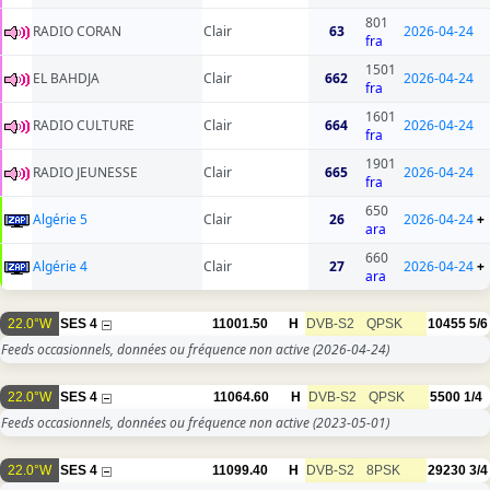
801
RADIO CORAN
Clair
63
2026-04-24
fra
1501
EL BAHDJA
Clair
662
2026-04-24
fra
1601
RADIO CULTURE
Clair
664
2026-04-24
fra
1901
RADIO JEUNESSE
Clair
665
2026-04-24
fra
650
Algérie 5
Clair
26
2026-04-24
+
ara
660
Algérie 4
Clair
27
2026-04-24
+
ara
22.0°W
SES 4
11001.50
H
DVB-S2
QPSK
10455
5/6
Feeds occasionnels, données ou fréquence non active
(2026-04-24)
22.0°W
SES 4
11064.60
H
DVB-S2
QPSK
5500
1/4
Feeds occasionnels, données ou fréquence non active
(2023-05-01)
22.0°W
SES 4
11099.40
H
DVB-S2
8PSK
29230
3/4