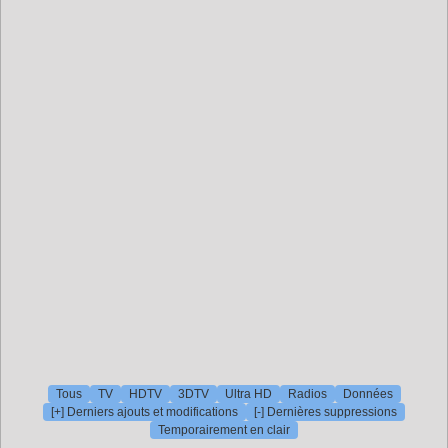
Tous
TV
HDTV
3DTV
Ultra HD
Radios
Données
[+] Derniers ajouts et modifications
[-] Dernières suppressions
Temporairement en clair