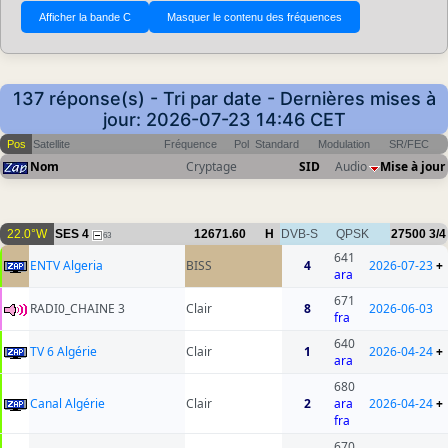
137 réponse(s) - Tri par date - Dernières mises à
jour: 2026-07-23 14:46 CET
Pos
Satellite
Fréquence
Pol
Standard
Modulation
SR/FEC
Nom
Cryptage
SID
Audio
Mise à jour
22.0°W
SES 4
12671.60
H
DVB-S
QPSK
27500
3/4
63
641
ENTV Algeria
BISS
4
2026-07-23
+
ara
671
RADI0_CHAINE 3
Clair
8
2026-06-03
fra
640
TV 6 Algérie
Clair
1
2026-04-24
+
ara
680
Canal Algérie
Clair
2
ara
2026-04-24
+
fra
670