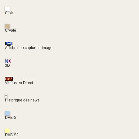
Clair
Crypté
Affiche une capture d´image
3D
Vidéos en Direct
+
Historique des news
DVB-S
DVB-S2