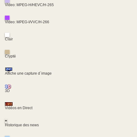
Video: MPEG-H/HEVC/H-265
Video: MPEG-I/VVC/H-266
Clair
Crypté
Affiche une capture d´image
3D
Vidéos en Direct
+
Historique des news