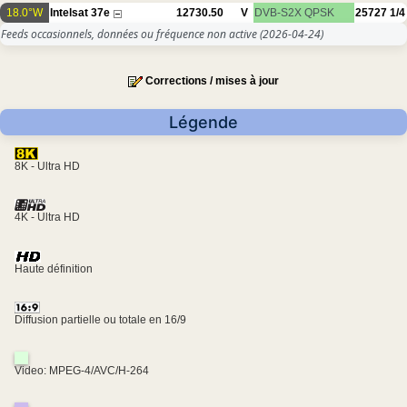
18.0°W
Intelsat 37e
12730.50
V
DVB-S2X
QPSK
25727
1/4
Feeds occasionnels, données ou fréquence non active
(2026-04-24)
Corrections / mises à jour
Légende
8K - Ultra HD
4K - Ultra HD
Haute définition
Diffusion partielle ou totale en 16/9
Video: MPEG-4/AVC/H-264