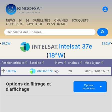
NEWS
[+]
[-]
SATELLITES
CHAîNES
BOUQUETS
FAISCEAUX
CIMETIERE
PLAN DU SITE
16.0W
18.2W
Intelsat 37e
(
18°W
)
Position orbitale
Satellite
News
chaînes
Mise à jour
Intelsat 37e
18.0°W
20
2026-03-01 16:32
Options de filtrage et
Options
▼
d'affichage
avancées