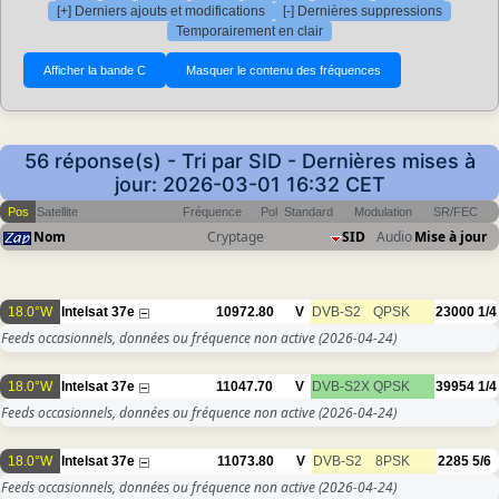
[+] Derniers ajouts et modifications
[-] Dernières suppressions
Temporairement en clair
56 réponse(s) - Tri par SID - Dernières mises à
jour: 2026-03-01 16:32 CET
Pos
Satellite
Fréquence
Pol
Standard
Modulation
SR/FEC
Nom
Cryptage
SID
Audio
Mise à jour
18.0°W
Intelsat 37e
10972.80
V
DVB-S2
QPSK
23000
1/4
Feeds occasionnels, données ou fréquence non active
(2026-04-24)
18.0°W
Intelsat 37e
11047.70
V
DVB-S2X
QPSK
39954
1/4
Feeds occasionnels, données ou fréquence non active
(2026-04-24)
18.0°W
Intelsat 37e
11073.80
V
DVB-S2
8PSK
2285
5/6
Feeds occasionnels, données ou fréquence non active
(2026-04-24)