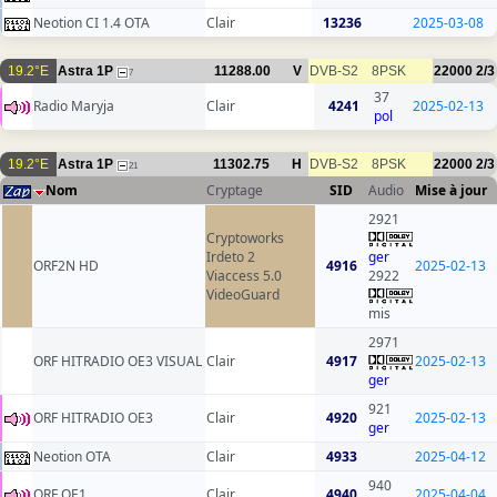
Neotion CI 1.4 OTA
Clair
13236
2025-03-08
19.2°E
Astra 1P
11288.00
V
DVB-S2
8PSK
22000
2/3
7
37
Radio Maryja
Clair
4241
2025-02-13
pol
19.2°E
Astra 1P
11302.75
H
DVB-S2
8PSK
22000
2/3
21
Nom
Cryptage
SID
Audio
Mise à jour
2921
Cryptoworks
Irdeto 2
ger
ORF2N HD
4916
2025-02-13
Viaccess 5.0
2922
VideoGuard
mis
2971
ORF HITRADIO OE3 VISUAL
Clair
4917
2025-02-13
ger
921
ORF HITRADIO OE3
Clair
4920
2025-02-13
ger
Neotion OTA
Clair
4933
2025-04-12
940
ORF OE1
Clair
4940
2025-04-04