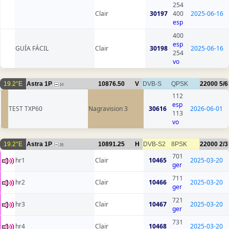
254
Clair
30197
400
2025-06-16
esp
400
esp
GUÍA FÁCIL
Clair
30198
2025-06-16
254
vo
19.2°E
Astra 1P
10876.50
V
DVB-S
QPSK
22000
5/6
14
112
esp
TEST TXP60
Nagravision 3
30616
2026-06-01
113
vo
19.2°E
Astra 1P
10891.25
H
DVB-S2
8PSK
22000
2/3
26
701
hr1
Clair
10465
2025-03-20
ger
711
hr2
Clair
10466
2025-03-20
ger
721
hr3
Clair
10467
2025-03-20
ger
731
hr4
Clair
10468
2025-03-20