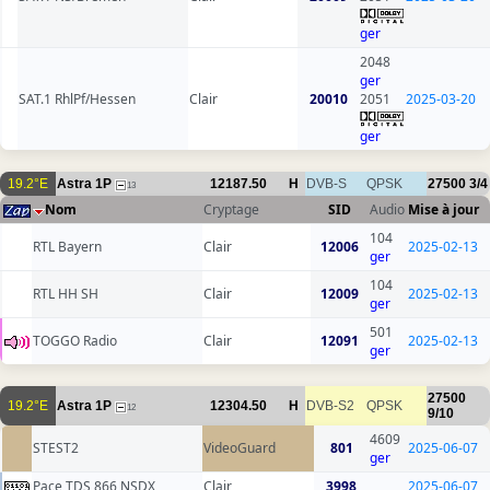
ger
2048
ger
SAT.1 RhlPf/Hessen
Clair
20010
2051
2025-03-20
ger
19.2°E
Astra 1P
12187.50
H
DVB-S
QPSK
27500
3/4
13
Nom
Cryptage
SID
Audio
Mise à jour
104
RTL Bayern
Clair
12006
2025-02-13
ger
104
RTL HH SH
Clair
12009
2025-02-13
ger
501
TOGGO Radio
Clair
12091
2025-02-13
ger
27500
19.2°E
Astra 1P
12304.50
H
DVB-S2
QPSK
12
9/10
4609
STEST2
VideoGuard
801
2025-06-07
ger
Pace TDS 866 NSDX
Clair
3998
2025-06-07