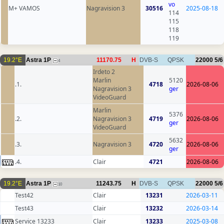
vo
M+ VAMOS
Nagravision 3
30516
2025-08-18
114
115
118
119
19.2°E
Astra 1P
11170.75
H
DVB-S
QPSK
22000
5/6
4
Irdeto 2
Marlin
5120
.1.
4718
2026-08-06
Nagravision 3
ger
VideoGuard
Marlin
5376
.2.
Nagravision 3
4719
2026-08-06
ger
VideoGuard
5632
.3.
Nagravision 3
4720
2026-08-06
ger
.4.
Clair
4721
2026-08-06
19.2°E
Astra 1P
11243.75
H
DVB-S
QPSK
22000
5/6
10
Test42
Clair
13231
2026-03-11
Test43
Clair
13232
2026-03-14
Service 13233
Clair
13233
2025-03-08