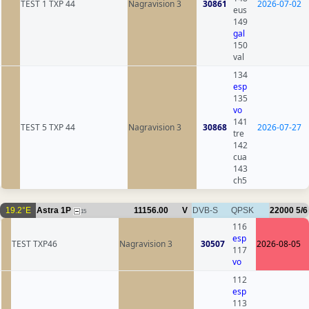
TEST 1 TXP 44
Nagravision 3
30861
2026-07-02
eus
149
gal
150
val
134
esp
135
vo
141
TEST 5 TXP 44
Nagravision 3
30868
2026-07-27
tre
142
cua
143
ch5
19.2°E
Astra 1P
11156.00
V
DVB-S
QPSK
22000
5/6
15
116
esp
TEST TXP46
Nagravision 3
30507
2026-08-05
117
vo
112
esp
113