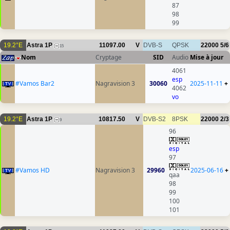
87
98
99
19.2°E
Astra 1P
11097.00
V
DVB-S
QPSK
22000
5/6
15
Nom
Cryptage
SID
Audio
Mise à jour
4061
esp
#Vamos Bar2
Nagravision 3
30060
2025-11-11
+
4062
vo
19.2°E
Astra 1P
10817.50
V
DVB-S2
8PSK
22000
2/3
9
96
esp
97
#Vamos HD
Nagravision 3
29960
2025-06-16
+
qaa
98
99
100
101