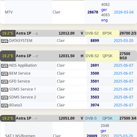
4082
ger
MTV
Clair
28678
2026-03-04
4083
eng
19.2°E
Astra 1P
12012.00
V
DVB-S2
8PSK
29700
2/3
11
DATASYSTEM
Clair
8899
2025-03-20
27500
19.2°E
Astra 1P
12031.50
H
DVB-S2
QPSK
17
9/10
NDS Applikation
Clair
2691
2025-06-07
BEM Service
Clair
3500
2025-06-07
GFD Service
Clair
3501
2025-06-07
SDMS Service 1
Clair
3502
2025-06-07
SDMS Service 2
Clair
3503
2025-06-07
BData3
Clair
3974
2025-06-07
19.2°E
Astra 1P
12051.00
V
DVB-S
QPSK
27500
3/4
7
2048
ger
SAT.1 NS/Bremen
Clair
20009
2051
2025-03-20