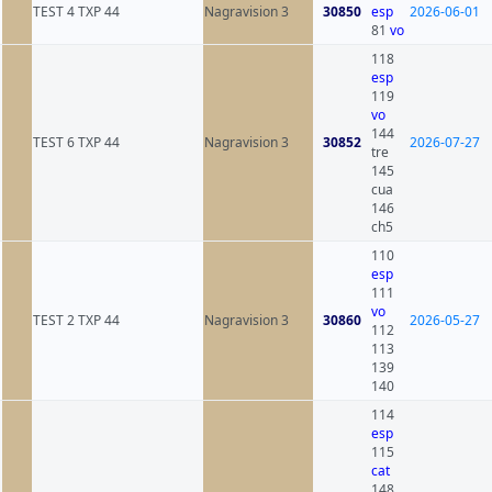
TEST 4 TXP 44
Nagravision 3
30850
esp
2026-06-01
81
vo
118
esp
119
vo
144
TEST 6 TXP 44
Nagravision 3
30852
2026-07-27
tre
145
cua
146
ch5
110
esp
111
vo
TEST 2 TXP 44
Nagravision 3
30860
2026-05-27
112
113
139
140
114
esp
115
cat
148