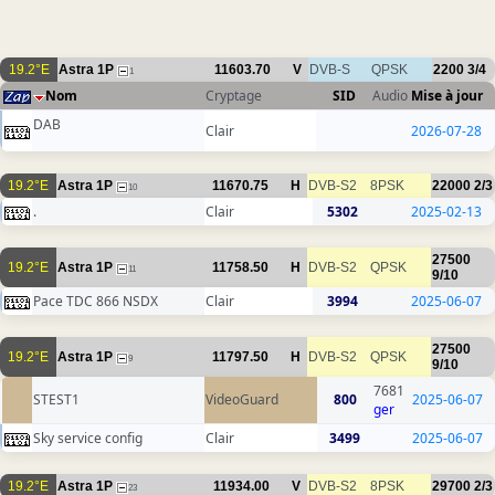
19.2°E
Astra 1P
11603.70
V
DVB-S
QPSK
2200
3/4
1
Nom
Cryptage
SID
Audio
Mise à jour
DAB
Clair
2026-07-28
19.2°E
Astra 1P
11670.75
H
DVB-S2
8PSK
22000
2/3
10
.
Clair
5302
2025-02-13
27500
19.2°E
Astra 1P
11758.50
H
DVB-S2
QPSK
11
9/10
Pace TDC 866 NSDX
Clair
3994
2025-06-07
27500
19.2°E
Astra 1P
11797.50
H
DVB-S2
QPSK
9
9/10
7681
STEST1
VideoGuard
800
2025-06-07
ger
Sky service config
Clair
3499
2025-06-07
19.2°E
Astra 1P
11934.00
V
DVB-S2
8PSK
29700
2/3
23