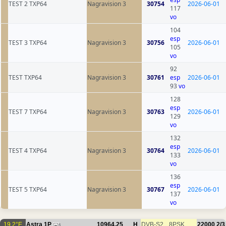
TEST 2 TXP64
Nagravision 3
30754
2026-06-01
117
vo
104
esp
TEST 3 TXP64
Nagravision 3
30756
2026-06-01
105
vo
92
TEST TXP64
Nagravision 3
30761
esp
2026-06-01
93
vo
128
esp
TEST 7 TXP64
Nagravision 3
30763
2026-06-01
129
vo
132
esp
TEST 4 TXP64
Nagravision 3
30764
2026-06-01
133
vo
136
esp
TEST 5 TXP64
Nagravision 3
30767
2026-06-01
137
vo
19.2°E
Astra 1P
10964.25
H
DVB-S2
8PSK
22000
2/3
6