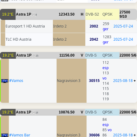
27500
19.2°E
Astra 1P
12343.50
H
DVB-S2
QPSK
9
9/10
259
Eurosport 1 HD Austria
Irdeto 2
2002
2025-07-24
ger
1283
TLC HD Austria
Irdeto 2
2042
2025-07-24
ger
19.2°E
Astra 1P
11156.00
V
DVB-S
QPSK
22000
5/6
15
112
esp
113
vo
#Vamos
Nagravision 3
30515
2025-08-18
+
114
115
118
119
19.2°E
Astra 1P
10876.50
V
DVB-S
QPSK
22000
5/6
14
84
esp
85
vo
#Vamos Bar
Nagravision 3
30606
86
2025-08-18
+