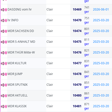
ger
741
DASDING vom hr
Clair
10469
2026-06-01
ger
751
hr INFO
Clair
10470
2025-03-20
ger
801
MDR SACHSEN DD
Clair
10474
2025-03-20
ger
811
MDR S-ANHALT MD
Clair
10475
2025-03-20
ger
821
MDR THÜR Mitte-W
Clair
10476
2025-03-20
ger
831
MDR KULTUR
Clair
10477
2025-03-20
ger
841
MDR JUMP
Clair
10478
2025-03-20
ger
851
MDR SPUTNIK
Clair
10479
2025-03-20
ger
861
MDR AKTUELL
Clair
10480
2025-03-20
ger
871
MDR KLASSIK
Clair
10481
2025-03-20
ger