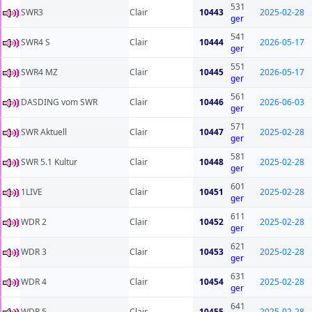
531
SWR3
Clair
10443
2025-02-28
ger
541
SWR4 S
Clair
10444
2026-05-17
ger
551
SWR4 MZ
Clair
10445
2026-05-17
ger
561
DASDING vom SWR
Clair
10446
2026-06-03
ger
571
SWR Aktuell
Clair
10447
2025-02-28
ger
581
SWR 5.1 Kultur
Clair
10448
2025-02-28
ger
601
1LIVE
Clair
10451
2025-02-28
ger
611
WDR 2
Clair
10452
2025-02-28
ger
621
WDR 3
Clair
10453
2025-02-28
ger
631
WDR 4
Clair
10454
2025-02-28
ger
641
WDR 5
Clair
10455
2025-02-28