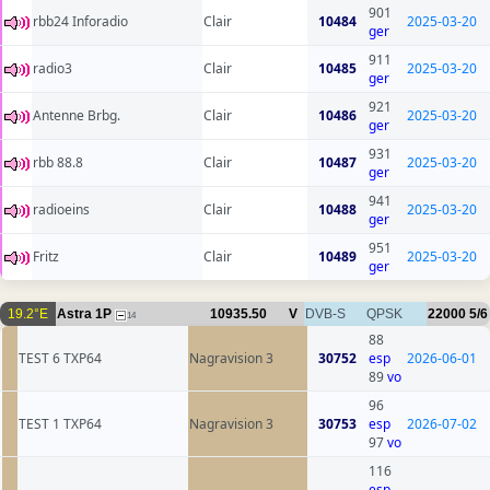
901
rbb24 Inforadio
Clair
10484
2025-03-20
ger
911
radio3
Clair
10485
2025-03-20
ger
921
Antenne Brbg.
Clair
10486
2025-03-20
ger
931
rbb 88.8
Clair
10487
2025-03-20
ger
941
radioeins
Clair
10488
2025-03-20
ger
951
Fritz
Clair
10489
2025-03-20
ger
19.2°E
Astra 1P
10935.50
V
DVB-S
QPSK
22000
5/6
14
88
TEST 6 TXP64
Nagravision 3
30752
esp
2026-06-01
89
vo
96
TEST 1 TXP64
Nagravision 3
30753
esp
2026-07-02
97
vo
116
esp