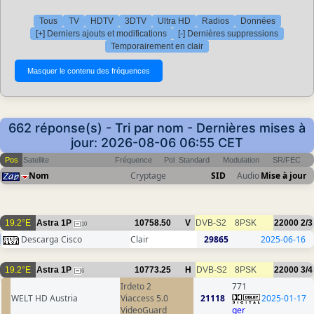
Tous
TV
HDTV
3DTV
Ultra HD
Radios
Données
[+] Derniers ajouts et modifications
[-] Dernières suppressions
Temporairement en clair
662 réponse(s) - Tri par nom - Dernières mises à
jour: 2026-08-06 06:55 CET
Pos
Satellite
Fréquence
Pol
Standard
Modulation
SR/FEC
Nom
Cryptage
SID
Audio
Mise à jour
19.2°E
Astra 1P
10758.50
V
DVB-S2
8PSK
22000
2/3
10
Descarga Cisco
Clair
29865
2025-06-16
19.2°E
Astra 1P
10773.25
H
DVB-S2
8PSK
22000
3/4
6
Irdeto 2
771
WELT HD Austria
Viaccess 5.0
21118
2025-01-17
VideoGuard
ger