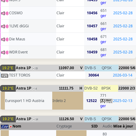
ger
651
COSMO
Clair
10456
2025-02-28
ger
661
1LIVE diGGi
Clair
10457
2025-02-28
ger
671
Die Maus
Clair
10458
2025-02-28
ger
681
WDR Event
Clair
10459
2025-02-28
ger
19.2°E
Astra 1P
11097.00
V
DVB-S
QPSK
22000
5/6
15
TEST TOROS
Clair
30064
2026-03-14
19.2°E
Astra 1P
11111.75
H
DVB-S2
8PSK
22000
2/3
4
771
Eurosport 1 HD Austria
Irdeto 2
12522
2025-02-13
ger
19.2°E
Astra 1P
11126.50
V
DVB-S
QPSK
22000
5/6
14
Nom
Cryptage
SID
Audio
Mise à jour
80