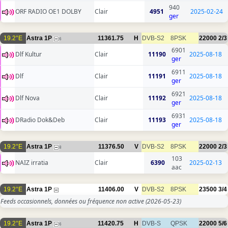
940
ORF RADIO OE1 DOLBY
Clair
4951
2025-02-24
ger
19.2°E
Astra 1P
11361.75
H
DVB-S2
8PSK
22000
2/3
6
6901
Dlf Kultur
Clair
11190
2025-08-18
ger
6911
Dlf
Clair
11191
2025-08-18
ger
6921
Dlf Nova
Clair
11192
2025-08-18
ger
6931
DRadio Dok&Deb
Clair
11193
2025-08-18
ger
19.2°E
Astra 1P
11376.50
V
DVB-S2
8PSK
22000
2/3
8
103
NAIZ irratia
Clair
6390
2025-02-13
aac
19.2°E
Astra 1P
11406.00
V
DVB-S2
8PSK
23500
3/4
Feeds occasionnels, données ou fréquence non active
(2026-05-23)
19.2°E
Astra 1P
11420.75
H
DVB-S
QPSK
22000
5/6
6