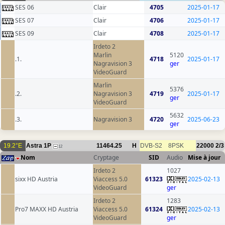
SES 06
Clair
4705
2025-01-17
SES 07
Clair
4706
2025-01-17
SES 09
Clair
4708
2025-01-17
Irdeto 2
Marlin
5120
.1.
4718
2025-01-17
Nagravision 3
ger
VideoGuard
Marlin
5376
.2.
Nagravision 3
4719
2025-01-17
ger
VideoGuard
5632
.3.
Nagravision 3
4720
2025-06-23
ger
19.2°E
Astra 1P
11464.25
H
DVB-S2
8PSK
22000
2/3
12
Nom
Cryptage
SID
Audio
Mise à jour
Irdeto 2
1027
sixx HD Austria
Viaccess 5.0
61323
2025-02-13
VideoGuard
ger
Irdeto 2
1283
Pro7 MAXX HD Austria
Viaccess 5.0
61324
2025-02-13
VideoGuard
ger