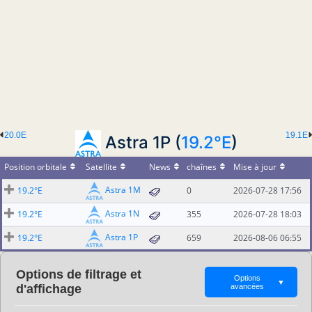
20.0E
19.1E
Astra 1P (
19.2°E
)
Position orbitale
Satellite
News
chaînes
Mise à jour
Astra 1M
19.2°E
0
2026-07-28 17:56
Astra 1N
19.2°E
355
2026-07-28 18:03
Astra 1P
19.2°E
659
2026-08-06 06:55
Options de filtrage et
Options
▼
d'affichage
avancées