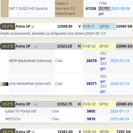
Irdeto 2
1795
SAT.1 GOLD HD Austria
Viaccess 5.0
61326
2025-08-06
VideoGuard
ger
19.2°E
Astra 1P
11508.00
V
DVB-S
QPSK
22000
5/6
Feeds occasionnels, données ou fréquence non active
(2026-06-17)
19.2°E
Astra 1P
11523.25
H
DVB-S2
8PSK
22000
2/3
13
332
ger
WDR Mediathek (Internet)
Clair
28370
2025-01-23
333
ger
332
ger
arte Mediathek (Internet)
Clair
28371
2026-07-10
333
ger
19.2°E
Astra 1P
11552.75
H
DVB-S2
8PSK
22000
2/3
10
Lokal-TV-Portal HD
Clair
5805
2025-01-17
WOTSCH
Clair
5810
2025-06-24
19.2°E
Astra 1P
11561.00
V
DVB-S2
8PSK
7200
3/4