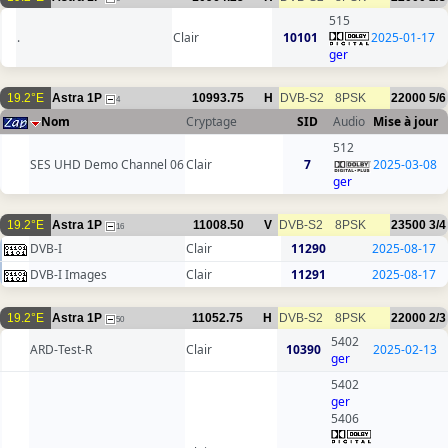
515
.
Clair
10101
2025-01-17
ger
19.2°E
Astra 1P
10993.75
H
DVB-S2
8PSK
22000
5/6
4
Nom
Cryptage
SID
Audio
Mise à jour
512
SES UHD Demo Channel 06
Clair
7
2025-03-08
ger
19.2°E
Astra 1P
11008.50
V
DVB-S2
8PSK
23500
3/4
16
DVB-I
Clair
11290
2025-08-17
DVB-I Images
Clair
11291
2025-08-17
19.2°E
Astra 1P
11052.75
H
DVB-S2
8PSK
22000
2/3
50
5402
ARD-Test-R
Clair
10390
2025-02-13
ger
5402
ger
5406