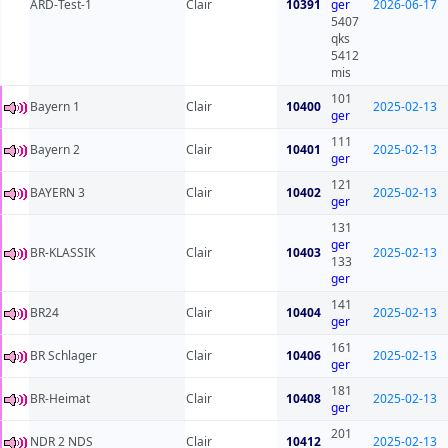
ARD-Test-1
Clair
10391
ger
2026-06-17
5407
qks
5412
mis
101
Bayern 1
Clair
10400
2025-02-13
ger
111
Bayern 2
Clair
10401
2025-02-13
ger
121
BAYERN 3
Clair
10402
2025-02-13
ger
131
ger
BR-KLASSIK
Clair
10403
2025-02-13
133
ger
141
BR24
Clair
10404
2025-02-13
ger
161
BR Schlager
Clair
10406
2025-02-13
ger
181
BR-Heimat
Clair
10408
2025-02-13
ger
201
NDR 2 NDS
Clair
10412
2025-02-13