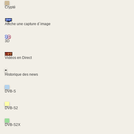
Crypté
Affiche une capture d´image
3D
Vidéos en Direct
+
Historique des news
DVB-S
DVB-S2
DVB-S2X