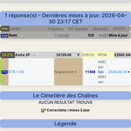
1 réponse(s) - Dernières mises à jour: 2026-04-
30 23:17 CET
Pos
Satellite
Fréquence
Pol
Standard
Modulation
SR/FEC
Nom
Cryptage
SID
Audio
Mise à jour
19.2°E
Astra 1P
10729.00
V
DVB-S2
8PSK
23500
3/4
1
4082
aac
ETB 1 HD
Nagravision 3
11408
bas
2026-04-30
+
4083
aac
Le Cimetière des Chaînes
AUCUN RESULTAT TROUVE
Corrections / mises à jour
Légende