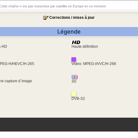
Cette chaîne n´est pas transmise par satellite en Europe en ce moment
Corrections / mises à jour
Légende
ra HD
Haute définition
MPEG-H/HEVC/H-265
Video: MPEG-I/VVC/H-266
une capture d´image
3D
DVB-S2