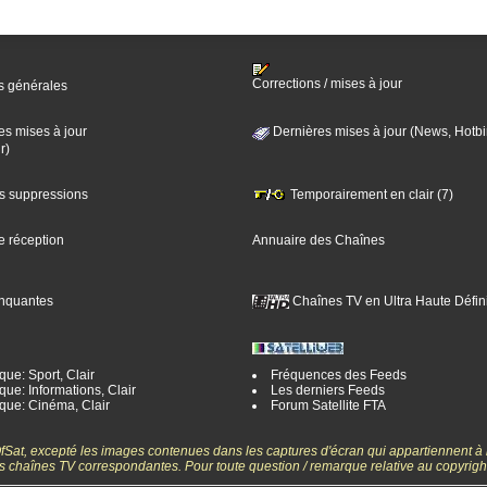
Corrections / mises à jour
s générales
es mises à jour
Dernières mises à jour (News, Hotbi
r)
es suppressions
Temporairement en clair (7)
e réception
Annuaire des Chaînes
nquantes
Chaînes TV en Ultra Haute Défini
ue: Sport, Clair
Fréquences des Feeds
ue: Informations, Clair
Les derniers Feeds
que: Cinéma, Clair
Forum Satellite FTA
gOfSat, excepté les images contenues dans les captures d'écran qui appartiennent à
 des chaînes TV correspondantes. Pour toute question / remarque relative au copyrig