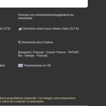
Envoyez vos commentaires/suggestions au
webmaster
rd 13°E)
Dernières mises à jour (News, Astra 19,2°E)
Recherche des Chaînes
Bouquets
(
Français
- Canal+ France
- TNTSAT
-
Bis
- Orange
- Fransat
)
tion
Transmissions en 3D
 leurs propriétaires respectifs. Ces images sont uniquement
ht, merci de contacter le webmaster.