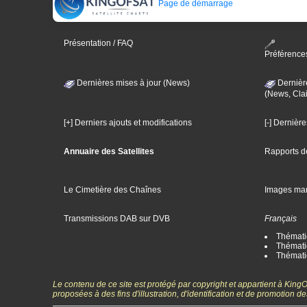
Page de démarrage
Présentation / FAQ
Préférence
Dernières mises à jour (News)
Dernièr
(News, Clai
[+] Derniers ajouts et modifications
[-] Dernièr
Annuaire des Satellites
Rapports d
Le Cimetière des Chaînes
Images ma
Transmissions DAB sur DVB
Français
Thématiq
Thématiq
Thémati
Le contenu de ce site est protégé par copyright et appartient à Kin
proposées à des fins d'illustration, d'identification et de promotion