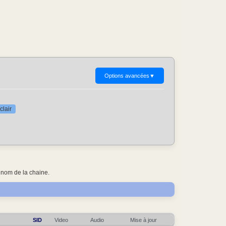
Options avancées
▼
clair
 nom de la chaine.
SID
Video
Audio
Mise à jour