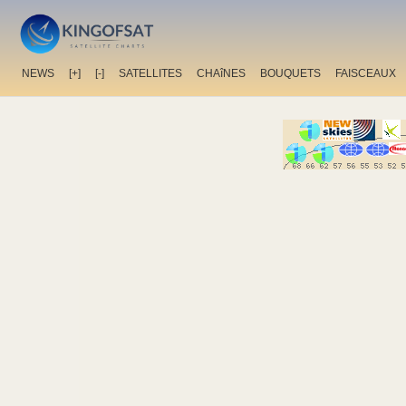
NEWS
[+]
[-]
SATELLITES
CHAîNES
BOUQUETS
FAISCEAUX