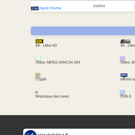
indéfini
Apple Drama
4K - Ult
8K - Ultra HD
Video: MPEG-4/AVC/H-264
Video: 
Crypté
Affiche 
+
Historique des news
DVB-S