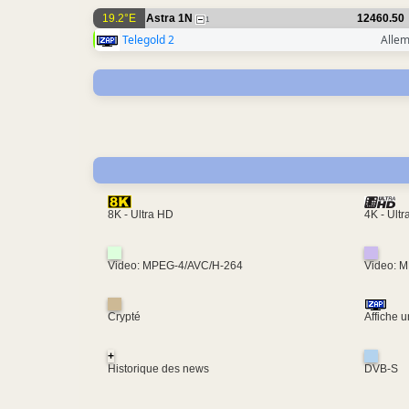
19.2°E
Astra 1N
12460.50
1
Telegold 2
Alle
4K - Ult
8K - Ultra HD
Video: MPEG-4/AVC/H-264
Video: 
Crypté
Affiche 
+
Historique des news
DVB-S