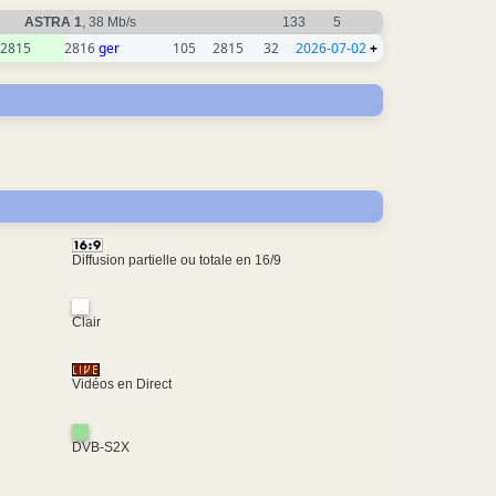
ASTRA 1
, 38 Mb/s
133
5
2815
2816
ger
105
2815
32
2026-07-02
+
Diffusion partielle ou totale en 16/9
Clair
Vidéos en Direct
DVB-S2X