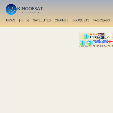
NEWS
[+]
[-]
SATELLITES
CHAîNES
BOUQUETS
FAISCEAUX