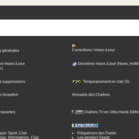
Corrections / mises à jour
s générales
es mises à jour
Dernières mises à jour (News, Hotbi
r)
es suppressions
Temporairement en clair (5)
e réception
Annuaire des Chaînes
nquantes
Chaînes TV en Ultra Haute Défini
ue: Sport, Clair
Fréquences des Feeds
ue: Informations, Clair
Les derniers Feeds