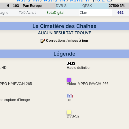
H
103
Pan Europe
DVB-S
QPSK
27500
3/4
magne
Télé Achat
BetaDigital
Clair
662
Le Cimetière des Chaînes
AUCUN RESULTAT TROUVE
Corrections / mises à jour
Légende
ra HD
Haute définition
MPEG-H/HEVC/H-265
Video: MPEG-I/VVC/H-266
une capture d´image
3D
DVB-S2