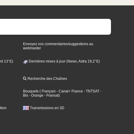
Envoyez vos commentaires/suggestions au
webmaster
rd 13°E)
Dernières mises à jour (News, Astra 19,2°E)
Recherche des Chaînes
Bouquets
(
Français
- Canal+ France
- TNTSAT
-
Bis
- Orange
- Fransat
)
tion
Transmissions en 3D