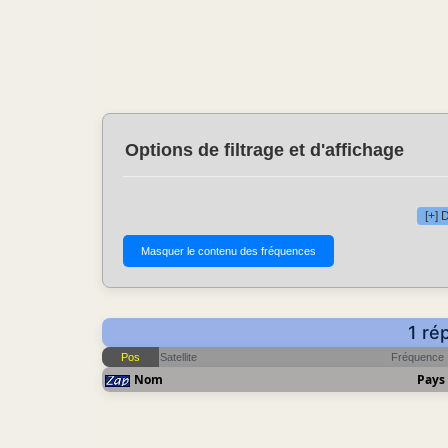
Options de filtrage et d'affichage
[+] 
1 ré
Pos
Satellite
Fréquence
Nom
Pays