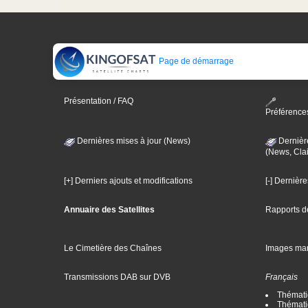
Page de démarrage
Présentation / FAQ
Préférence
Dernières mises à jour (News)
Dernièr
(News, Clai
[+] Derniers ajouts et modifications
[-] Dernièr
Annuaire des Satellites
Rapports d
Le Cimetière des Chaînes
Images ma
Transmissions DAB sur DVB
Français
Thématiq
Thématiq