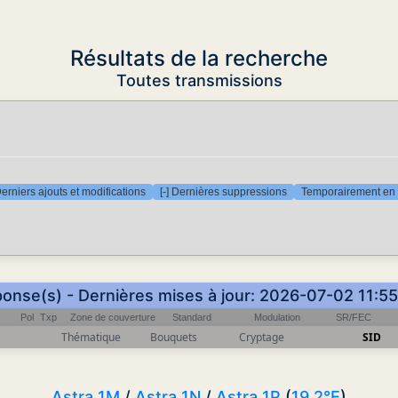
Résultats de la recherche
Toutes transmissions
Derniers ajouts et modifications
[-] Dernières suppressions
Temporairement en 
ponse(s) - Dernières mises à jour: 2026-07-02 11:5
Pol
Txp
Zone de couverture
Standard
Modulation
SR/FEC
Thématique
Bouquets
Cryptage
SID
Astra 1M
/
Astra 1N
/
Astra 1P
(
19.2°E
)