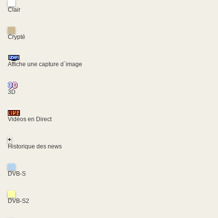
Clair
Crypté
Affiche une capture d´image
3D
Vidéos en Direct
+
Historique des news
DVB-S
DVB-S2