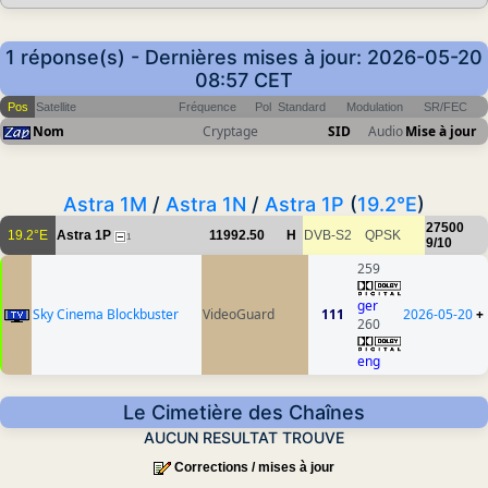
1 réponse(s) - Dernières mises à jour: 2026-05-20
08:57 CET
Pos
Satellite
Fréquence
Pol
Standard
Modulation
SR/FEC
Nom
Cryptage
SID
Audio
Mise à jour
Astra 1M
/
Astra 1N
/
Astra 1P
(
19.2°E
)
27500
19.2°E
Astra 1P
11992.50
H
DVB-S2
QPSK
1
9/10
259
ger
Sky Cinema Blockbuster
VideoGuard
111
2026-05-20
+
260
eng
Le Cimetière des Chaînes
AUCUN RESULTAT TROUVE
Corrections / mises à jour