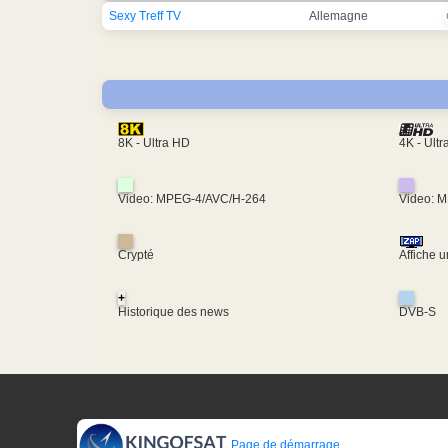
Sexy Treff TV
Allemagne
4K - Ult
8K - Ultra HD
Video: MPEG-4/AVC/H-264
Video: 
Crypté
Affiche 
+
Historique des news
DVB-S
Page de démarrage