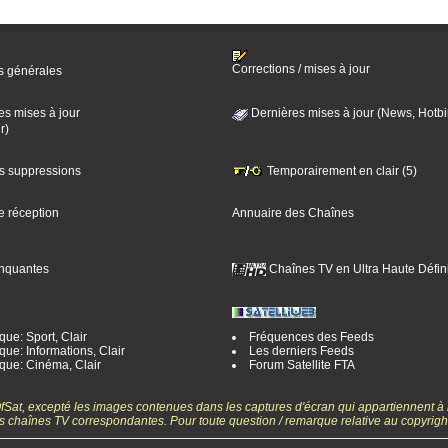
Corrections / mises à jour
s générales
es mises à jour
Dernières mises à jour (News, Hotbi
r)
es suppressions
Temporairement en clair (5)
e réception
Annuaire des Chaînes
nquantes
Chaînes TV en Ultra Haute Défini
ue: Sport, Clair
Fréquences des Feeds
ue: Informations, Clair
Les derniers Feeds
que: Cinéma, Clair
Forum Satellite FTA
gOfSat, excepté les images contenues dans les captures d'écran qui appartiennent à
 des chaînes TV correspondantes. Pour toute question / remarque relative au copyrig