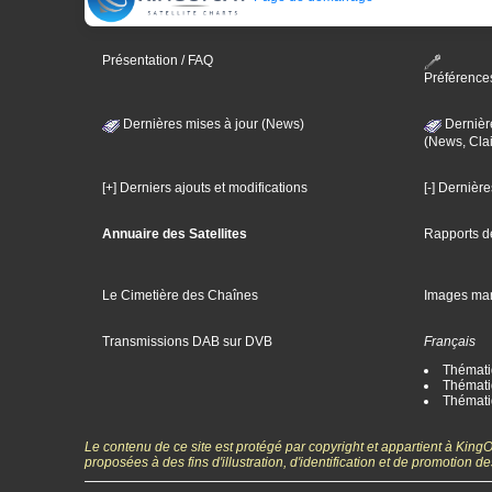
Présentation / FAQ
Préférence
Dernières mises à jour (News)
Dernièr
(News, Clai
[+] Derniers ajouts et modifications
[-] Dernièr
Annuaire des Satellites
Rapports d
Le Cimetière des Chaînes
Images ma
Transmissions DAB sur DVB
Français
Thématiq
Thématiq
Thémati
Le contenu de ce site est protégé par copyright et appartient à Kin
proposées à des fins d'illustration, d'identification et de promotion