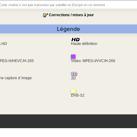
Cette chaîne n´est pas transmise par satellite en Europe en ce moment
Corrections / mises à jour
Légende
ra HD
Haute définition
MPEG-H/HEVC/H-265
Video: MPEG-I/VVC/H-266
une capture d´image
3D
DVB-S2