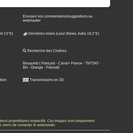
Envoyez vos commentaires/suggestions au
webmaster
rd 13°E)
Dernières mises à jour (News, Astra 19,2°E)
Recherche des Chaînes
Bouquets
(
Français
- Canal+ France
- TNTSAT
-
Bis
- Orange
- Fransat
)
tion
Transmissions en 3D
 leurs propriétaires respectifs. Ces images sont uniquement
ht, merci de contacter le webmaster.