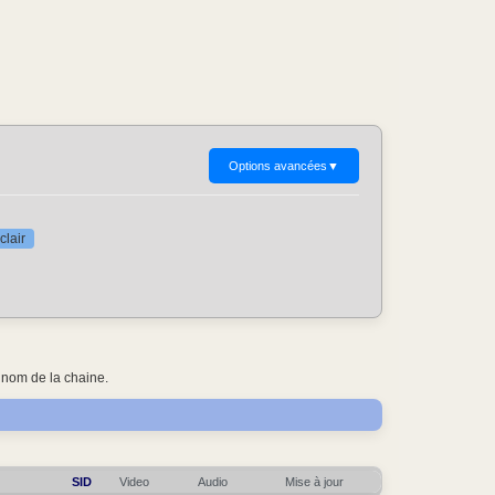
Options avancées
▼
clair
 nom de la chaine.
SID
Video
Audio
Mise à jour