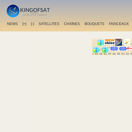
NEWS
[+]
[-]
SATELLITES
CHAîNES
BOUQUETS
FAISCEAUX