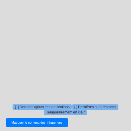
[+] Derniers ajouts et modifications
[-] Dernières suppressions
Temporairement en clair