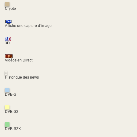
Crypté
Affiche une capture d´image
3D
Vidéos en Direct
+
Historique des news
DVB-S
DVB-S2
DVB-S2X