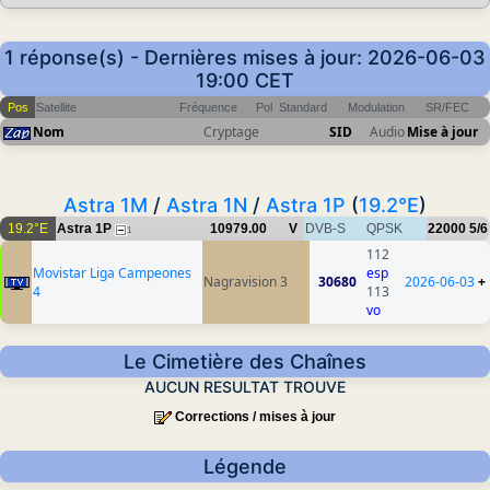
1 réponse(s) - Dernières mises à jour: 2026-06-03
19:00 CET
Pos
Satellite
Fréquence
Pol
Standard
Modulation
SR/FEC
Nom
Cryptage
SID
Audio
Mise à jour
Astra 1M
/
Astra 1N
/
Astra 1P
(
19.2°E
)
19.2°E
Astra 1P
10979.00
V
DVB-S
QPSK
22000
5/6
1
112
Movistar Liga Campeones
esp
Nagravision 3
30680
2026-06-03
+
4
113
vo
Le Cimetière des Chaînes
AUCUN RESULTAT TROUVE
Corrections / mises à jour
Légende