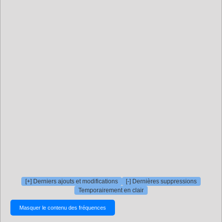
[+] Derniers ajouts et modifications
[-] Dernières suppressions
Temporairement en clair