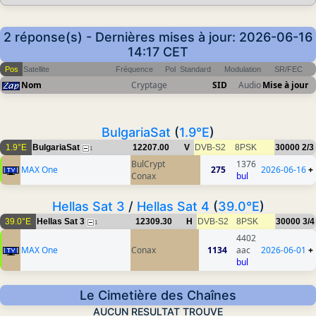
2 réponse(s) - Dernières mises à jour: 2026-06-16
14:17 CET
Pos
Satellite
Fréquence
Pol
Standard
Modulation
SR/FEC
Nom
Cryptage
SID
Audio
Mise à jour
BulgariaSat
(
1.9°E
)
1.9°E
BulgariaSat
12207.00
V
DVB-S2
8PSK
30000
2/3
1
BulCrypt
1376
MAX One
275
2026-06-16
+
Conax
bul
Hellas Sat 3
/
Hellas Sat 4
(
39.0°E
)
39.0°E
Hellas Sat 3
12309.30
H
DVB-S2
8PSK
30000
3/4
1
4402
MAX One
Conax
1134
aac
2026-06-01
+
bul
Le Cimetière des Chaînes
AUCUN RESULTAT TROUVE