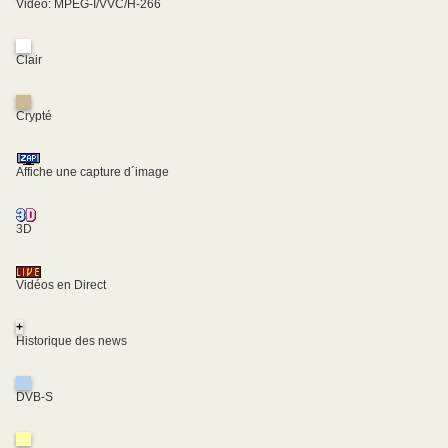
Video: MPEG-I/VVC/H-266
Clair
Crypté
Affiche une capture d´image
3D
Vidéos en Direct
+
Historique des news
DVB-S