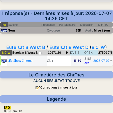
1 réponse(s) - Dernières mises à jour: 2026-07-07
14:36 CET
Pos
Satellite
Fréquence
Pol
Standard
Modulation
SR/FEC
Nom
Cryptage
SID
Audio
Mise à jour
Eutelsat 8 West B
/
Eutelsat 8 West D
(
8.0°W
)
8.0°W
Eutelsat 8 West B
10971.20
H
DVB-S
QPSK
27500
7/8
1
5183
Life Show Cinema
Clair
5180
2026-07-07
+
ara
Le Cimetière des Chaînes
AUCUN RESULTAT TROUVE
Corrections / mises à jour
Légende
8K - Ultra HD