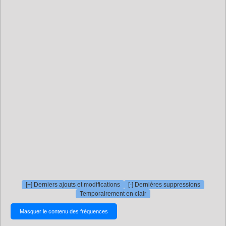
[+] Derniers ajouts et modifications
[-] Dernières suppressions
Temporairement en clair