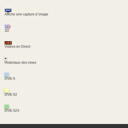
Affiche une capture d´image
3D
Vidéos en Direct
+
Historique des news
DVB-S
DVB-S2
DVB-S2X