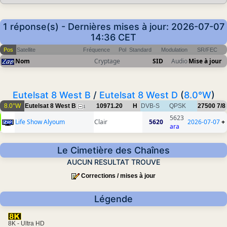
1 réponse(s) - Dernières mises à jour: 2026-07-07
14:36 CET
Pos
Satellite
Fréquence
Pol
Standard
Modulation
SR/FEC
Nom
Cryptage
SID
Audio
Mise à jour
Eutelsat 8 West B
/
Eutelsat 8 West D
(
8.0°W
)
8.0°W
Eutelsat 8 West B
10971.20
H
DVB-S
QPSK
27500
7/8
1
5623
Life Show Alyoum
Clair
5620
2026-07-07
+
ara
Le Cimetière des Chaînes
AUCUN RESULTAT TROUVE
Corrections / mises à jour
Légende
8K - Ultra HD