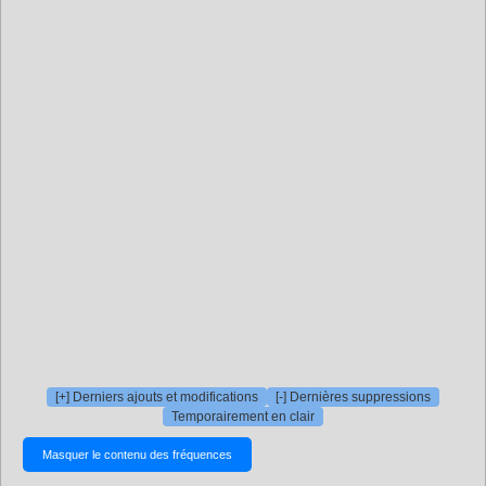
[+] Derniers ajouts et modifications
[-] Dernières suppressions
Temporairement en clair