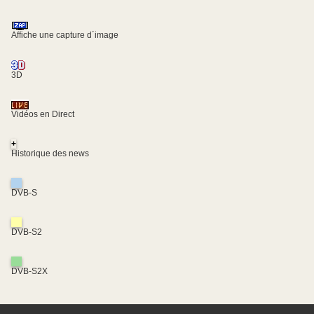
Affiche une capture d´image
3D
Vidéos en Direct
+
Historique des news
DVB-S
DVB-S2
DVB-S2X