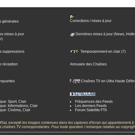
Corrections / mises à jour
s générales
es mises à jour
Dernières mises à jour (News, Hotbi
r)
es suppressions
Temporairement en clair (7)
e réception
Annuaire des Chaînes
nquantes
Chaînes TV en Ultra Haute Défini
ue: Sport, Clair
Fréquences des Feeds
ue: Informations, Clair
Les derniers Feeds
que: Cinéma, Clair
Forum Satellite FTA
gOfSat, excepté les images contenues dans les captures d'écran qui appartiennent à
 des chaînes TV correspondantes. Pour toute question / remarque relative au copyrig