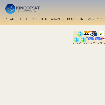
NEWS
[+]
[-]
SATELLITES
CHAîNES
BOUQUETS
FAISCEAUX