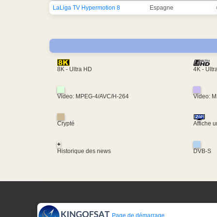
LaLiga TV Hypermotion 8
Espagne
4K - Ult
8K - Ultra HD
Video: MPEG-4/AVC/H-264
Video: 
Crypté
Affiche 
+
Historique des news
DVB-S
Page de démarrage