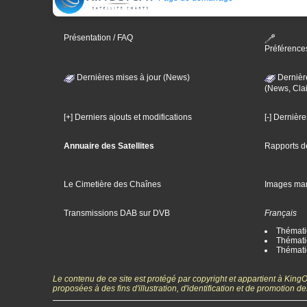
Présentation / FAQ
Préférence
Dernières mises à jour (News)
Dernièr
(News, Clai
[+] Derniers ajouts et modifications
[-] Dernièr
Annuaire des Satellites
Rapports d
Le Cimetière des Chaînes
Images ma
Transmissions DAB sur DVB
Français
Thématiq
Thématiq
Thémati
Le contenu de ce site est protégé par copyright et appartient à Kin
proposées à des fins d'illustration, d'identification et de promotion