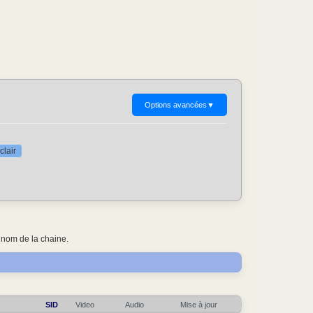
Options avancées
▼
clair
 nom de la chaine.
SID
Video
Audio
Mise à jour