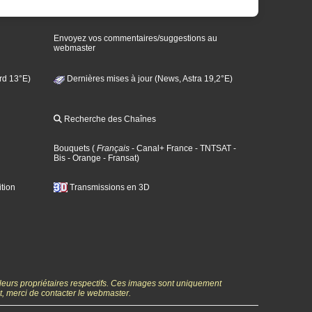
Envoyez vos commentaires/suggestions au
webmaster
rd 13°E)
Dernières mises à jour (News, Astra 19,2°E)
Recherche des Chaînes
Bouquets
(
Français
- Canal+ France
- TNTSAT
-
Bis
- Orange
- Fransat
)
tion
Transmissions en 3D
 leurs propriétaires respectifs. Ces images sont uniquement
ht, merci de contacter le webmaster.