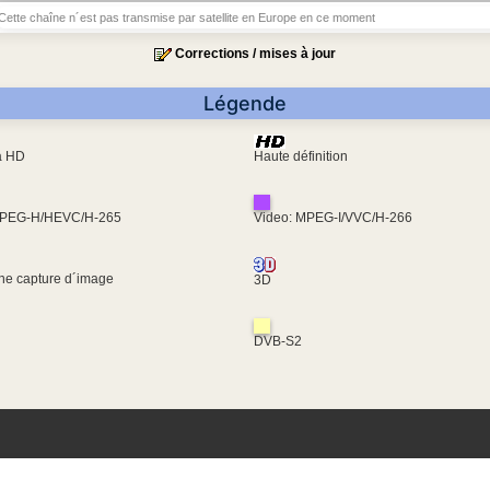
Cette chaîne n´est pas transmise par satellite en Europe en ce moment
Corrections / mises à jour
Légende
ra HD
Haute définition
MPEG-H/HEVC/H-265
Video: MPEG-I/VVC/H-266
une capture d´image
3D
DVB-S2