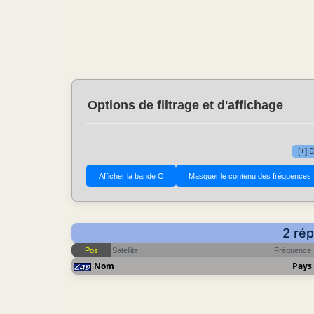
Options de filtrage et d'affichage
[+] 
2 ré
Pos
Satellite
Fréquence
Nom
Pays