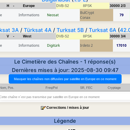
H
-
Europe
DVB-S2
8PSK
30000
2/3
BulCrypt
ce
Informations
Neosat
79
Conax
ksat 3A
/
Türksat 4A
/
Turksat 5B
/
Turksat 6A
(
42.
V
-
West
DVB-S2
8PSK
30000
3/4
ce
Informations
Digitürk
Irdeto 2
17010
Le Cimetière des Chaînes - 1 réponse(s)
Dernières mises à jour: 2025-08-30 09:47
Nom, Pos.
Freq/Pol
SR, FEC
Cryptage
Cette chaîne n´est pas transmise par satellite en Europe en ce moment
Corrections / mises à jour
Légende