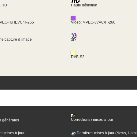
ra HD
Haute définition
MPEG-H/HEVC/H-265
Video: MPEG-I/VVC/H-266
une capture d´image
3D
DVB-S2
Corrections / mises à jour
s générales
es mises à jour
Dernières mises à jour (News, Hotbi