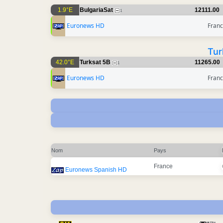
1.9°E
BulgariaSat
12111.00
1
Euronews HD
Fran
Tur
42.0°E
Turksat 5B
11265.00
1
Euronews HD
Fran
Nom
Pays
France
Euronews Spanish HD