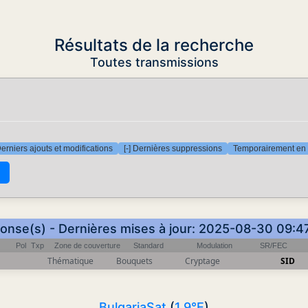
Résultats de la recherche
Toutes transmissions
Derniers ajouts et modifications
[-] Dernières suppressions
Temporairement en 
ponse(s) - Dernières mises à jour: 2025-08-30 09:4
Pol
Txp
Zone de couverture
Standard
Modulation
SR/FEC
Thématique
Bouquets
Cryptage
SID
BulgariaSat
(
1.9°E
)