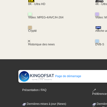
4K - Ult
8K - Ultra HD
Video: MPEG-4/AVC/H-264
Video: 
Crypté
Affiche 
+
Historique des news
DVB-S
Page de démarrage
Présentation / FAQ
Préférence
Dernières mises à jour (News)
Dernièr