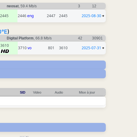
neosat
, 59.4 Mb/s
3
12
2445
2446
eng
2447
2445
2025-08-30
+
0°E
)
Digital Platform
, 66.8 Mb/s
42
30901
3610
3710
vo
801
3610
2025-07-31
+
SID
Video
Audio
Mise à jour