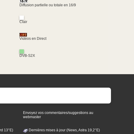
Diffusion partielle ou totale en 16/9
Clair
Vidéos en Direct
DVB-S2X
Envoyez vos commentaires/suggestions au
webmaster
rd 13°E)
Dernières mises à jour (News, Astra 19,2°E)