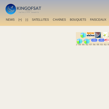
NEWS
[+]
[-]
SATELLITES
CHAîNES
BOUQUETS
FAISCEAUX