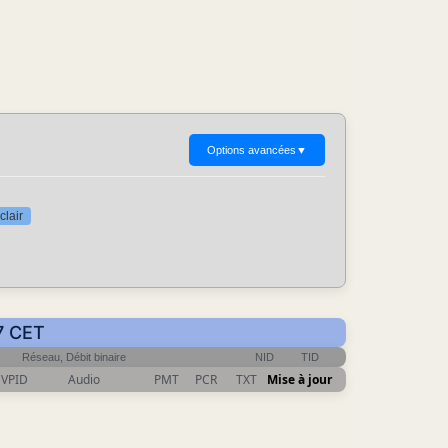
Options avancées
▼
clair
7 CET
Réseau, Débit binaire
NID
TID
VPID
Audio
PMT
PCR
TXT
Mise à jour