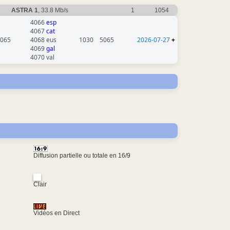
ASTRA 1
, 33.8 Mb/s
1
1054
4066
esp
4067
cat
065
4068 eus
1030
5065
2026-07-27
+
4069
gal
4070 val
Diffusion partielle ou totale en 16/9
Clair
Vidéos en Direct