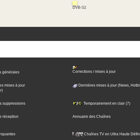
DVB-S2
Corrections / mises à jour
s générales
es mises à jour
Dernières mises à jour (News, Hotbi
r)
es suppressions
Temporairement en clair (7)
e réception
Annuaire des Chaînes
nquantes
Chaînes TV en Ultra Haute Défini