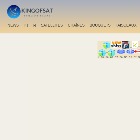
NEWS
[+]
[-]
SATELLITES
CHAîNES
BOUQUETS
FAISCEAUX