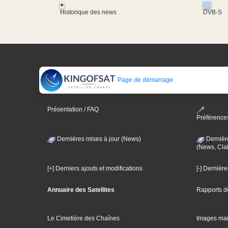
+
Historique des news
DVB-S
Page de démarrage
Présentation / FAQ
Préférence
Dernières mises à jour (News)
Dernièr
(News, Clai
[+] Derniers ajouts et modifications
[-] Dernièr
Annuaire des Satellites
Rapports d
Le Cimetière des Chaînes
Images ma