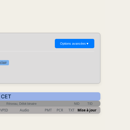
Options avancées
▼
clair
6 CET
Réseau, Débit binaire
NID
TID
VPID
Audio
PMT
PCR
TXT
Mise à jour