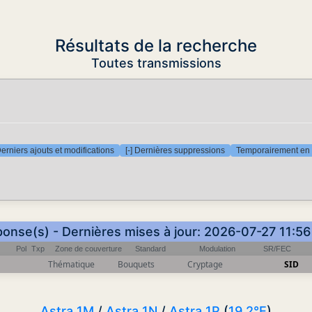
Résultats de la recherche
Toutes transmissions
Derniers ajouts et modifications
[-] Dernières suppressions
Temporairement en 
ponse(s) - Dernières mises à jour: 2026-07-27 11:5
Pol
Txp
Zone de couverture
Standard
Modulation
SR/FEC
Thématique
Bouquets
Cryptage
SID
Astra 1M
/
Astra 1N
/
Astra 1P
(
19.2°E
)