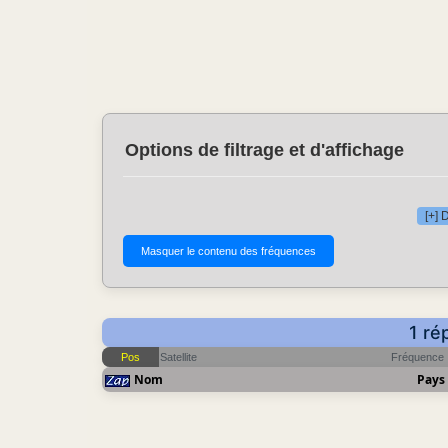
Options de filtrage et d'affichage
[+] 
1 ré
Pos
Satellite
Fréquence
Nom
Pays