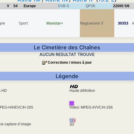
V
54
Europe
DVB-S
QPSK
22000
5/6
gne
Sport
Movistar+
Nagravision 3
30353
4
Le Cimetière des Chaînes
AUCUN RESULTAT TROUVE
Corrections / mises à jour
Légende
ra HD
Haute définition
MPEG-H/HEVC/H-265
Video: MPEG-I/VVC/H-266
une capture d´image
3D