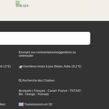
DVB-S2X
Envoyez vos commentaires/suggestions au
webmaster
rd 13°E)
Dernières mises à jour (News, Astra 19,2°E)
Recherche des Chaînes
Bouquets
(
Français
- Canal+ France
- TNTSAT
-
Bis
- Orange
- Fransat
)
tion
Transmissions en 3D