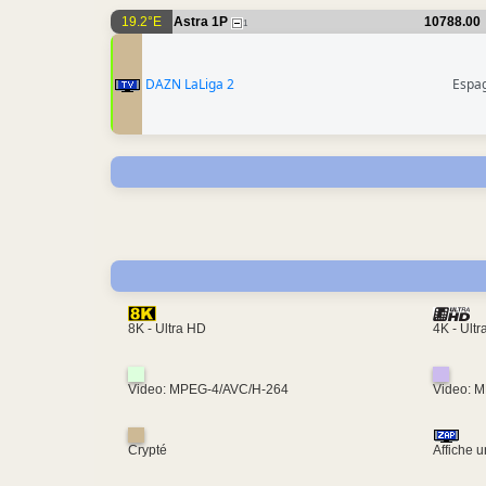
19.2°E
Astra 1P
10788.00
1
DAZN LaLiga 2
Espa
4K - Ult
8K - Ultra HD
Video: MPEG-4/AVC/H-264
Video: 
Crypté
Affiche 