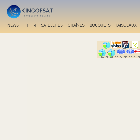
NEWS
[+]
[-]
SATELLITES
CHAîNES
BOUQUETS
FAISCEAUX