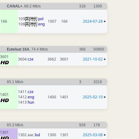
CANAL+
, 68.2 Mb/s
318
1300
105
pol
166
1007
166
2024-07-28
+
106
eng
Eutelsat 16A
, 74.4 Mb/s
366
50900
3601
3604
cze
3662
3601
2021-10-02
+
65.1 Mb/s
3
3216
1411
cze
1401
1412
eng
1400
1401
2025-02-10
+
1413
hun
65.3 Mb/s
926
178
1301
1302 aac
bul
1300
1301
2025-03-08
+