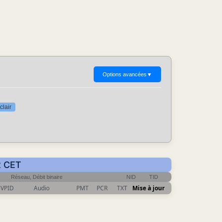
Options avancées
▼
clair
2 CET
Réseau, Débit binaire
NID
TID
VPID
Audio
PMT
PCR
TXT
Mise à jour