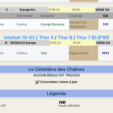
V
-
Europe Ku
DVB-S2
8PSK
30000
3/4
Thématique
Bouquets
Cryptage
SID
Viaccess 5.0
gne
Cinéma
Orange Romania
515
VideoGuard
Intelsat 10-02
/
Thor 5
/
Thor 6
/
Thor 7
(
0.8°W
)
H
BSS02
K2 Europe
DVB-S2
8PSK
30000
3/4
gne
Cinéma
Telly
Nagravision 3
7013
Le Cimetière des Chaînes
AUCUN RESULTAT TROUVE
Corrections / mises à jour
Légende
ra HD
Haute définition