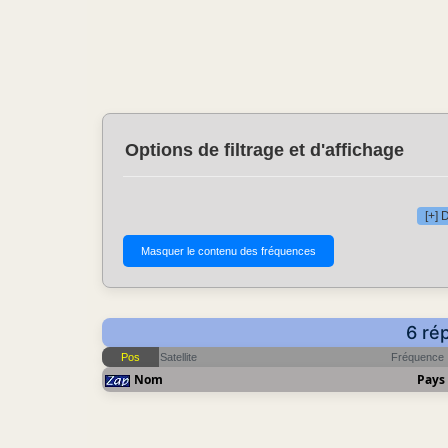
Options de filtrage et d'affichage
[+] 
6 ré
Pos
Satellite
Fréquence
Nom
Pays