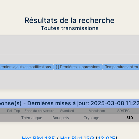
Résultats de la recherche
Toutes transmissions
Derniers ajouts et modifications
[-] Dernières suppressions
Temporairement en 
ponse(s) - Dernières mises à jour: 2025-03-08 11:2
Pol
Txp
Zone de couverture
Standard
Modulation
SR/FEC
Thématique
Bouquets
Cryptage
SID
Hot Bird 13F
/
Hot Bird 13G
(
13.0°E
)