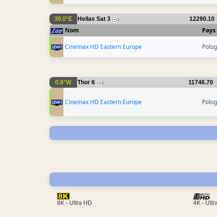
39.0°E
Hellas Sat 3
12290.10
1
Nom
Pays
Cinemax HD Eastern Europe
Polo
0.8°W
Thor 6
11746.70
1
Cinemax HD Eastern Europe
Polo
4K - Ult
8K - Ultra HD