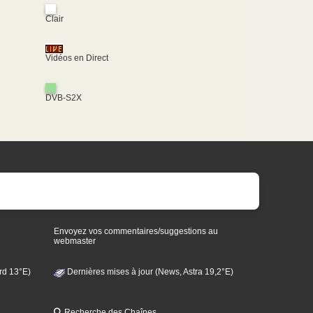
Clair
Vidéos en Direct
DVB-S2X
Envoyez vos commentaires/suggestions au
webmaster
rd 13°E)
Dernières mises à jour (News, Astra 19,2°E)
Recherche des Chaînes