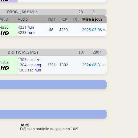
OROC_
, 66.8 Mb/s
28
1
VPID
Audio
PMT
PCR
TXT
Mise à jour
4230
4231
hun
46
4230
2025-03-08
+
4233
rom
Digi TV
, 65.3 Mb/s
187
2807
1303 aac
cze
1302
1304 aac
eng
1301
1302
2024-08-31
+
1305 aac
hun
Diffusion partielle ou totale en 16/9