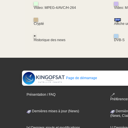
Video: MPEG-4/AVC/H-264
Video: 
Crypté
Affiche 
+
Historique des news
DVB-S
Page de démarrage
Présentation / FAQ
Préférence
Dernières mises à jour (News)
Dernièr
(News, Clai
[+] Derniers ajouts et modifications
[-] Dernièr