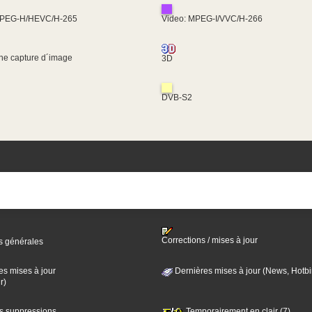
MPEG-H/HEVC/H-265
Video: MPEG-I/VVC/H-266
une capture d´image
3D
DVB-S2
Corrections / mises à jour
s générales
es mises à jour
Dernières mises à jour (News, Hotbi
r)
es suppressions
Temporairement en clair (7)