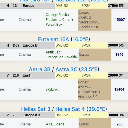
H
13
Europe
DVB-S2
8PSK
27500
5/6
Conax
Orange Polska
Irdeto 2
gne
Cinéma
Platforma Canal+
15007
Nagravision 3
Polsat Box
Viaccess 3.0
Eutelsat 16A
(
16.0°E
)
H
D09
Europe B
DVB-S2
8PSK
30000
5/6
Antik Sat
gne
Cinéma
Conax
1946
OrangeSat Slovakia
Astra 3B
/
Astra 3C
(
23.5°E
)
V
216
East
DVB-S2
8PSK
29900
3/4
Conax
Irdeto 2
gne
Cinéma
SkyLink
15404
Nagravision 3
Viaccess 5.0
Hellas Sat 3
/
Hellas Sat 4
(
39.0°E
)
V
-
Europe Ku
DVB-S2
8PSK
30000
3/4
gne
Cinéma
A1 Bulgaria
Conax
203