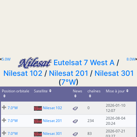
5.0W
8.0W
Eutelsat 7 West A
/
Nilesat 102
/
Nilesat 201
/
Nilesat 301
(
7°W
)
Position orbitale
Satellite
News
chaînes
Mise à jour
2026-01-10
7.0°W
Nilesat 102
0
12:07
2026-08-04
7.0°W
Nilesat 201
234
20:24
2026-07-21
7.0°W
Nilesat 301
83
03:27