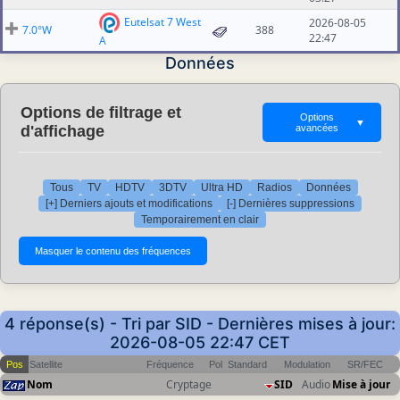
Eutelsat 7 West
2026-08-05
7.0°W
388
22:47
A
Données
Options de filtrage et
Options
▼
d'affichage
avancées
Tous
TV
HDTV
3DTV
Ultra HD
Radios
Données
[+] Derniers ajouts et modifications
[-] Dernières suppressions
Temporairement en clair
4 réponse(s) - Tri par SID - Dernières mises à jour:
2026-08-05 22:47 CET
Pos
Satellite
Fréquence
Pol
Standard
Modulation
SR/FEC
Nom
Cryptage
SID
Audio
Mise à jour