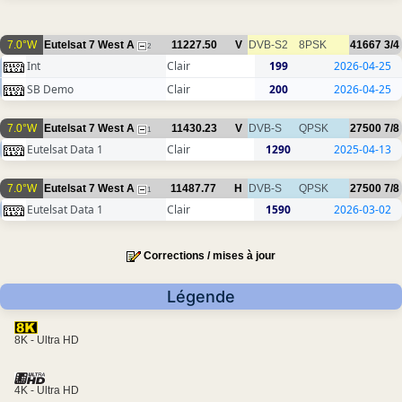
7.0°W
Eutelsat 7 West A
11227.50
V
DVB-S2
8PSK
41667
3/4
2
Int
Clair
199
2026-04-25
SB Demo
Clair
200
2026-04-25
7.0°W
Eutelsat 7 West A
11430.23
V
DVB-S
QPSK
27500
7/8
1
Eutelsat Data 1
Clair
1290
2025-04-13
7.0°W
Eutelsat 7 West A
11487.77
H
DVB-S
QPSK
27500
7/8
1
Eutelsat Data 1
Clair
1590
2026-03-02
Corrections / mises à jour
Légende
8K - Ultra HD
4K - Ultra HD