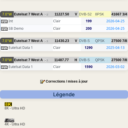
7.0°W
Eutelsat 7 West A
11227.50
V
DVB-S2
8PSK
41667
3/4
2
Int
Clair
199
2026-04-25
SB Demo
Clair
200
2026-04-25
7.0°W
Eutelsat 7 West A
11430.23
V
DVB-S
QPSK
27500
7/8
1
Eutelsat Data 1
Clair
1290
2025-04-13
7.0°W
Eutelsat 7 West A
11487.77
H
DVB-S
QPSK
27500
7/8
1
Eutelsat Data 1
Clair
1590
2026-03-02
Corrections / mises à jour
Légende
8K - Ultra HD
4K - Ultra HD