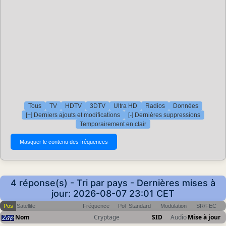
Tous
TV
HDTV
3DTV
Ultra HD
Radios
Données
[+] Derniers ajouts et modifications
[-] Dernières suppressions
Temporairement en clair
4 réponse(s) - Tri par pays - Dernières mises à
jour: 2026-08-07 23:01 CET
Pos
Satellite
Fréquence
Pol
Standard
Modulation
SR/FEC
Nom
Cryptage
SID
Audio
Mise à jour