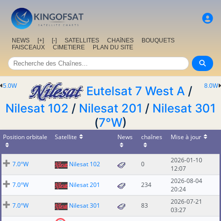
NEWS
[+]
[-]
SATELLITES
CHAîNES
BOUQUETS
FAISCEAUX
CIMETIERE
PLAN DU SITE
5.0W
8.0W
Eutelsat 7 West A
/
Nilesat 102
/
Nilesat 201
/
Nilesat 301
(
7°W
)
Position orbitale
Satellite
News
chaînes
Mise à jour
2026-01-10
7.0°W
Nilesat 102
0
12:07
2026-08-04
7.0°W
Nilesat 201
234
20:24
2026-07-21
7.0°W
Nilesat 301
83
03:27