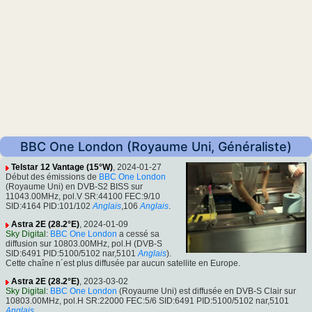
BBC One London (Royaume Uni, Généraliste)
Telstar 12 Vantage (15°W)
, 2024-01-27
Début des émissions de
BBC One London
(Royaume Uni) en DVB-S2 BISS sur
11043.00MHz, pol.V SR:44100 FEC:9/10
SID:4164 PID:101/102
Anglais
,106
Anglais
.
Astra 2E (28.2°E)
, 2024-01-09
Sky Digital
:
BBC One London
a cessé sa
diffusion sur 10803.00MHz, pol.H (DVB-S
SID:6491 PID:5100/5102 nar,5101
Anglais
).
Cette chaîne n´est plus diffusée par aucun satellite en Europe.
Astra 2E (28.2°E)
, 2023-03-02
Sky Digital
:
BBC One London
(Royaume Uni) est diffusée en DVB-S Clair sur
10803.00MHz, pol.H SR:22000 FEC:5/6 SID:6491 PID:5100/5102 nar,5101
Anglais
.