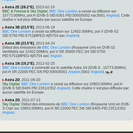
Astra 2E (28.2°E)
, 2023-02-19
BBC
&
Freesat
&
Sky Digital
:
BBC One London
a cessé sa diffusion sur
10773.00MHz, pol.H (DVB-S SID:6301 PID:5000/5002 nar,5001
Anglais
). Cette
chaîne n´est plus diffusée par aucun satellite en Europe.
Astra 3B (23.5°E)
, 2013-06-19
BBC One London
a cessé sa diffusion sur 12402.00MHz, pol.V (DVB-S2
SID:5750 PID:5751[MPEG-4]/5754 aac
Anglais
)
Astra 3B (23.5°E)
, 2013-04-24
Début des émissions de
BBC One London
(Royaume Uni) en DVB-S2
VeriMatrix sur 12402.00MHz, pol.V SR:30000 FEC:3/4 SID:5750
PID:5751[MPEG-4]/5754 aac
Anglais
.
Astra 1N (19.2°E)
, 2012-02-25
BBC One London
a commuté sur le satellite Astra 1N (DVB-S , 10773.00MHz,
pol.H SR:22000 FEC:5/6 PID:5000/5001
Anglais
,5002
Anglais
).
Astra 2D
, 2011-09-20
Sky Digital
:
BBC One London
a cessé sa diffusion sur 10803.00MHz, pol.H
(DVB-S SID:6405 PID:2351/2352
Anglais
). Cette chaîne n´est plus diffusée par
aucun satellite en Europe.
Astra 2D
, 2011-07-13
Sky Digital
: Début des émissions de
BBC One London
(Royaume Uni) en DVB-
S Clair sur 10803.00MHz, pol.H SR:22000 FEC:5/6 SID:6405 PID:2351/2352
Anglais
.