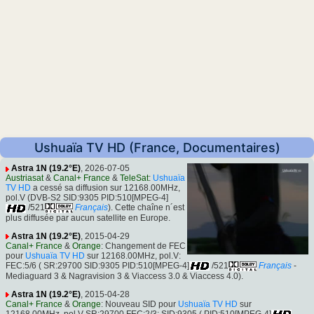
Ushuaïa TV HD (France, Documentaires)
Astra 1N (19.2°E)
, 2026-07-05
Austriasat
&
Canal+ France
&
TeleSat
:
Ushuaïa
TV HD
a cessé sa diffusion sur 12168.00MHz,
pol.V (DVB-S2 SID:9305 PID:510[MPEG-4]
/521
Français
). Cette chaîne n´est
plus diffusée par aucun satellite en Europe.
Astra 1N (19.2°E)
, 2015-04-29
Canal+ France
&
Orange
: Changement de FEC
pour
Ushuaïa TV HD
sur 12168.00MHz, pol.V:
FEC:5/6 ( SR:29700 SID:9305 PID:510[MPEG-4]
/521
Français
-
Mediaguard 3 & Nagravision 3 & Viaccess 3.0 & Viaccess 4.0).
Astra 1N (19.2°E)
, 2015-04-28
Canal+ France
&
Orange
: Nouveau SID pour
Ushuaïa TV HD
sur
12168.00MHz, pol.V SR:29700 FEC:2/3: SID:9305 ( PID:510[MPEG-4]