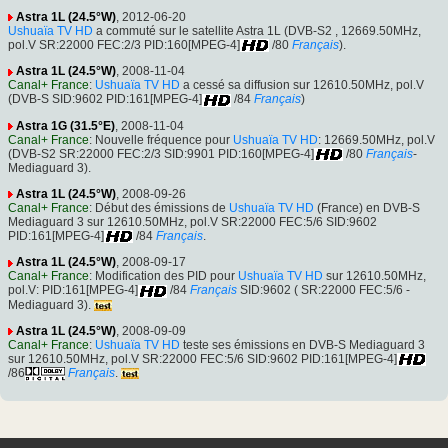
Astra 1L (24.5°W)
, 2012-06-20
Ushuaïa TV HD
a commuté sur le satellite Astra 1L (DVB-S2 , 12669.50MHz,
pol.V SR:22000 FEC:2/3 PID:160[MPEG-4]
/80
Français
).
Astra 1L (24.5°W)
, 2008-11-04
Canal+ France
:
Ushuaïa TV HD
a cessé sa diffusion sur 12610.50MHz, pol.V
(DVB-S SID:9602 PID:161[MPEG-4]
/84
Français
)
Astra 1G (31.5°E)
, 2008-11-04
Canal+ France
: Nouvelle fréquence pour
Ushuaïa TV HD
: 12669.50MHz, pol.V
(DVB-S2 SR:22000 FEC:2/3 SID:9901 PID:160[MPEG-4]
/80
Français
-
Mediaguard 3).
Astra 1L (24.5°W)
, 2008-09-26
Canal+ France
: Début des émissions de
Ushuaïa TV HD
(France) en DVB-S
Mediaguard 3 sur 12610.50MHz, pol.V SR:22000 FEC:5/6 SID:9602
PID:161[MPEG-4]
/84
Français
.
Astra 1L (24.5°W)
, 2008-09-17
Canal+ France
: Modification des PID pour
Ushuaïa TV HD
sur 12610.50MHz,
pol.V: PID:161[MPEG-4]
/84
Français
SID:9602 ( SR:22000 FEC:5/6 -
Mediaguard 3).
Astra 1L (24.5°W)
, 2008-09-09
Canal+ France
:
Ushuaïa TV HD
teste ses émissions en DVB-S Mediaguard 3
sur 12610.50MHz, pol.V SR:22000 FEC:5/6 SID:9602 PID:161[MPEG-4]
/86
Français
.