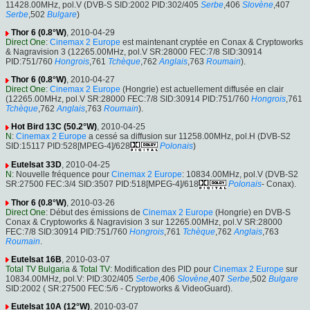
11428.00MHz, pol.V (DVB-S SID:2002 PID:302/405
Serbe
,406
Slovène
,407
Serbe
,502
Bulgare
)
Thor 6 (0.8°W)
, 2010-04-29
Direct One
:
Cinemax 2 Europe
est maintenant cryptée en Conax & Cryptoworks
& Nagravision 3 (12265.00MHz, pol.V SR:28000 FEC:7/8 SID:30914
PID:751/760
Hongrois
,761
Tchèque
,762
Anglais
,763
Roumain
).
Thor 6 (0.8°W)
, 2010-04-27
Direct One
:
Cinemax 2 Europe
(Hongrie) est actuellement diffusée en clair
(12265.00MHz, pol.V SR:28000 FEC:7/8 SID:30914 PID:751/760
Hongrois
,761
Tchèque
,762
Anglais
,763
Roumain
).
Hot Bird 13C (50.2°W)
, 2010-04-25
N
:
Cinemax 2 Europe
a cessé sa diffusion sur 11258.00MHz, pol.H (DVB-S2
SID:15117 PID:528[MPEG-4]/628
Polonais
)
Eutelsat 33D
, 2010-04-25
N
: Nouvelle fréquence pour
Cinemax 2 Europe
: 10834.00MHz, pol.V (DVB-S2
SR:27500 FEC:3/4 SID:3507 PID:518[MPEG-4]/618
Polonais
- Conax).
Thor 6 (0.8°W)
, 2010-03-26
Direct One
: Début des émissions de
Cinemax 2 Europe
(Hongrie) en DVB-S
Conax & Cryptoworks & Nagravision 3 sur 12265.00MHz, pol.V SR:28000
FEC:7/8 SID:30914 PID:751/760
Hongrois
,761
Tchèque
,762
Anglais
,763
Roumain
.
Eutelsat 16B
, 2010-03-07
Total TV Bulgaria
&
Total TV
: Modification des PID pour
Cinemax 2 Europe
sur
10834.00MHz, pol.V: PID:302/405
Serbe
,406
Slovène
,407
Serbe
,502
Bulgare
SID:2002 ( SR:27500 FEC:5/6 - Cryptoworks & VideoGuard).
Eutelsat 10A (12°W)
, 2010-03-07