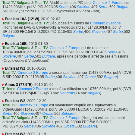
Total TV Bulgaria
&
Total TV
: Modification des PID pour
Cinemax 2 Europe
sur
11428.00MHz, pol.V: PID:302/405
Serbe
,406
Slovène
,407
Serbe
,502
Bulgare
SID:2002 ( SR:27500 FEC:5/6 - Cryptoworks & VideoGuard).
Eutelsat 10A (12°W)
, 2010-02-02
Total TV Bulgaria
&
Total TV
: Début des émissions de
Cinemax 2 Europe
(Hongrie) en DVB-S Cryptoworks & VideoGuard sur 11428.00MHz, pol.V
SR:27500 FEC:5/6 SID:2002 PID:1110/405
Serbe
,406
Slovène
,407
Serbe
,502
Bulgare
.
Eutelsat 16B
, 2010-01-30
Total TV Bulgaria
&
Total TV
:
Cinemax 2 Europe
est de retour sur
10834.00MHz, pol.V SR:27500 FEC:5/6 SID:2002 PID:1110/405
Serbe
,406
Slovène
,407
Serbe
,502
Bulgare
, après une période d´arrêt de ses émissions
(Cryptoworks & VideoGuard).
Eutelsat W2
, 2010-01-28
Total TV
:
Cinemax 2 Europe
a cessé sa diffusion sur 11428.00MHz, pol.V (DVB-
S SID:2002 PID:1110/405
Serbe
,406
Slovène
,407
Croate
,502
Bulgare
)
Amos 3 (77.9°E)
, 2010-01-05
T-Home
:
Cinemax 2 Europe
a cessé sa diffusion sur 10759.00MHz, pol.V (DVB-
S2 SID:34 PID:75[MPEG-4]/73 aac
Hongrois
,74 aac
Anglais
)
Eutelsat W2
, 2009-12-30
Total TV
:
Cinemax 2 Europe
est maintenant cryptée en Cryptoworks &
VideoGuard (11428.00MHz, pol.V SR:30000 FEC:5/6 SID:2002 PID:1110/405
Serbe
,406
Slovène
,407
Croate
,502
Bulgare
).
Total TV Bulgaria
&
Total TV
:
Cinemax 2 Europe
(Hongrie) est actuellement
diffusée en clair (11428.00MHz, pol.V SR:30000 FEC:5/6 SID:2002
PID:302/405
Serbe
,406
Slovène
,407
Croate
,502
Bulgare
).
Eutelsat W2
, 2009-11-19