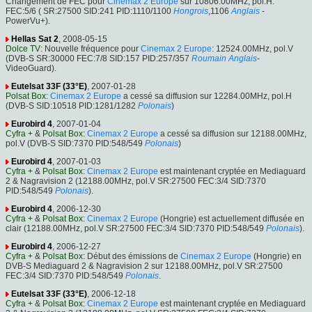
Changement de FEC pour
Cinemax 2 Europe
sur 10806.00MHz, pol.H:
FEC:5/6 ( SR:27500 SID:241 PID:1110/1100
Hongrois
,1106
Anglais
-
PowerVu+).
Hellas Sat 2
, 2008-05-15
Dolce TV
: Nouvelle fréquence pour
Cinemax 2 Europe
: 12524.00MHz, pol.V
(DVB-S SR:30000 FEC:7/8 SID:157 PID:257/357
Roumain
Anglais
-
VideoGuard).
Eutelsat 33F (33°E)
, 2007-01-28
Polsat Box
:
Cinemax 2 Europe
a cessé sa diffusion sur 12284.00MHz, pol.H
(DVB-S SID:10518 PID:1281/1282
Polonais
)
Eurobird 4
, 2007-01-04
Cyfra +
&
Polsat Box
:
Cinemax 2 Europe
a cessé sa diffusion sur 12188.00MHz,
pol.V (DVB-S SID:7370 PID:548/549
Polonais
)
Eurobird 4
, 2007-01-03
Cyfra +
&
Polsat Box
:
Cinemax 2 Europe
est maintenant cryptée en Mediaguard
2 & Nagravision 2 (12188.00MHz, pol.V SR:27500 FEC:3/4 SID:7370
PID:548/549
Polonais
).
Eurobird 4
, 2006-12-30
Cyfra +
&
Polsat Box
:
Cinemax 2 Europe
(Hongrie) est actuellement diffusée en
clair (12188.00MHz, pol.V SR:27500 FEC:3/4 SID:7370 PID:548/549
Polonais
).
Eurobird 4
, 2006-12-27
Cyfra +
&
Polsat Box
: Début des émissions de
Cinemax 2 Europe
(Hongrie) en
DVB-S Mediaguard 2 & Nagravision 2 sur 12188.00MHz, pol.V SR:27500
FEC:3/4 SID:7370 PID:548/549
Polonais
.
Eutelsat 33F (33°E)
, 2006-12-18
Cyfra +
&
Polsat Box
:
Cinemax 2 Europe
est maintenant cryptée en Mediaguard