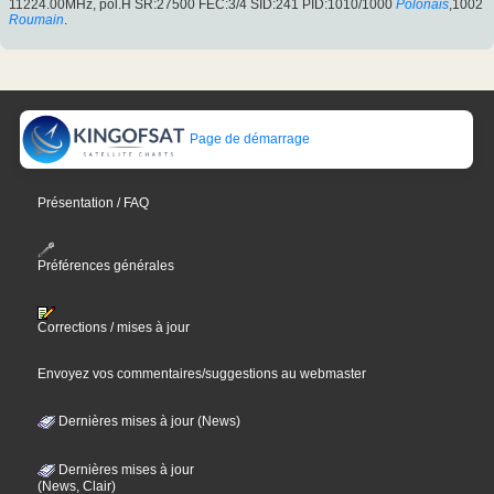
11224.00MHz, pol.H SR:27500 FEC:3/4 SID:241 PID:1010/1000
Polonais
,1002
Roumain
.
Page de démarrage
Présentation / FAQ
Préférences générales
Corrections / mises à jour
Envoyez vos commentaires/suggestions au webmaster
Dernières mises à jour (News)
Dernières mises à jour
(News, Clair)