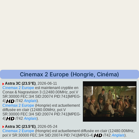
Cinemax 2 Europe (Hongrie, Cinéma)
Astra 3C (23.5°E)
, 2026-06-11
Cinemax 2 Europe
est maintenant cryptée en
Conax & Nagravision 3 (12480.00MHz, pol.V
SR:30000 FEC:3/4 SID:20074 PID:741[MPEG-
4]
/742
Anglais
).
Cinemax 2 Europe
(Hongrie) est actuellement
diffusée en clair (12480.00MHz, pol.V
SR:30000 FEC:3/4 SID:20074 PID:741[MPEG-
4]
/742
Anglais
).
Astra 3C (23.5°E)
, 2026-05-24
Cinemax 2 Europe
(Hongrie) est actuellement diffusée en clair (12480.00MHz,
pol.V SR:30000 FEC:3/4 SID:20074 PID:741[MPEG-4]
/742
Anglais
).