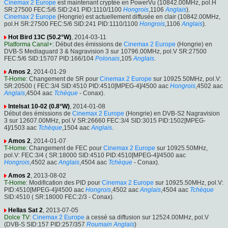
Cinemax 2 Europe
est maintenant cryptée en PowerVu (10842.00MHz, pol.H
SR:27500 FEC:5/6 SID:241 PID:1110/1100
Hongrois
,1106
Anglais
).
Cinemax 2 Europe
(Hongrie) est actuellement diffusée en clair (10842.00MHz,
pol.H SR:27500 FEC:5/6 SID:241 PID:1110/1100
Hongrois
,1106
Anglais
).
Hot Bird 13C (50.2°W)
, 2014-03-11
Platforma Canal+
: Début des émissions de
Cinemax 2 Europe
(Hongrie) en
DVB-S Mediaguard 3 & Nagravision 3 sur 10796.00MHz, pol.V SR:27500
FEC:5/6 SID:15707 PID:166/104
Polonais
,105
Anglais
.
Amos 2
, 2014-01-29
T-Home
: Changement de SR pour
Cinemax 2 Europe
sur 10925.50MHz, pol.V:
SR:20500 ( FEC:3/4 SID:4510 PID:4510[MPEG-4]/4500 aac
Hongrois
,4502 aac
Anglais
,4504 aac
Tchèque
- Conax).
Intelsat 10-02 (0.8°W)
, 2014-01-08
Début des émissions de
Cinemax 2 Europe
(Hongrie) en DVB-S2 Nagravision
3 sur 12607.00MHz, pol.V SR:26660 FEC:3/4 SID:3015 PID:1502[MPEG-
4]/1503 aac
Tchèque
,1504 aac
Anglais
.
Amos 2
, 2014-01-07
T-Home
: Changement de FEC pour
Cinemax 2 Europe
sur 10925.50MHz,
pol.V: FEC:3/4 ( SR:18000 SID:4510 PID:4510[MPEG-4]/4500 aac
Hongrois
,4502 aac
Anglais
,4504 aac
Tchèque
- Conax).
Amos 2
, 2013-08-02
T-Home
: Modification des PID pour
Cinemax 2 Europe
sur 10925.50MHz, pol.V:
PID:4510[MPEG-4]/4500 aac
Hongrois
,4502 aac
Anglais
,4504 aac
Tchèque
SID:4510 ( SR:18000 FEC:2/3 - Conax).
Hellas Sat 2
, 2013-07-05
Dolce TV
:
Cinemax 2 Europe
a cessé sa diffusion sur 12524.00MHz, pol.V
(DVB-S SID:157 PID:257/357
Roumain
Anglais
)