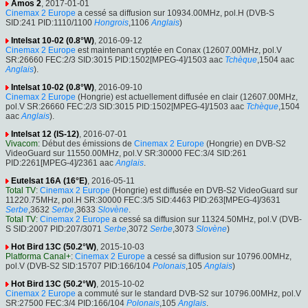
Amos 2
, 2017-01-01
Cinemax 2 Europe
a cessé sa diffusion sur 10934.00MHz, pol.H (DVB-S
SID:241 PID:1110/1100
Hongrois
,1106
Anglais
)
Intelsat 10-02 (0.8°W)
, 2016-09-12
Cinemax 2 Europe
est maintenant cryptée en Conax (12607.00MHz, pol.V
SR:26660 FEC:2/3 SID:3015 PID:1502[MPEG-4]/1503 aac
Tchèque
,1504 aac
Anglais
).
Intelsat 10-02 (0.8°W)
, 2016-09-10
Cinemax 2 Europe
(Hongrie) est actuellement diffusée en clair (12607.00MHz,
pol.V SR:26660 FEC:2/3 SID:3015 PID:1502[MPEG-4]/1503 aac
Tchèque
,1504
aac
Anglais
).
Intelsat 12 (IS-12)
, 2016-07-01
Vivacom
: Début des émissions de
Cinemax 2 Europe
(Hongrie) en DVB-S2
VideoGuard sur 11550.00MHz, pol.V SR:30000 FEC:3/4 SID:261
PID:2261[MPEG-4]/2361 aac
Anglais
.
Eutelsat 16A (16°E)
, 2016-05-11
Total TV
:
Cinemax 2 Europe
(Hongrie) est diffusée en DVB-S2 VideoGuard sur
11220.75MHz, pol.H SR:30000 FEC:3/5 SID:4463 PID:263[MPEG-4]/3631
Serbe
,3632
Serbe
,3633
Slovène
.
Total TV
:
Cinemax 2 Europe
a cessé sa diffusion sur 11324.50MHz, pol.V (DVB-
S SID:2007 PID:207/3071
Serbe
,3072
Serbe
,3073
Slovène
)
Hot Bird 13C (50.2°W)
, 2015-10-03
Platforma Canal+
:
Cinemax 2 Europe
a cessé sa diffusion sur 10796.00MHz,
pol.V (DVB-S2 SID:15707 PID:166/104
Polonais
,105
Anglais
)
Hot Bird 13C (50.2°W)
, 2015-10-02
Cinemax 2 Europe
a commuté sur le standard DVB-S2 sur 10796.00MHz, pol.V
SR:27500 FEC:3/4 PID:166/104
Polonais
,105
Anglais
.