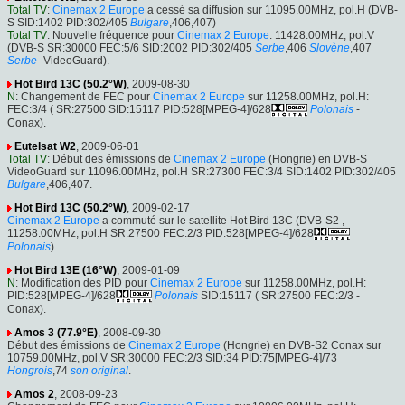
Total TV
:
Cinemax 2 Europe
a cessé sa diffusion sur 11095.00MHz, pol.H (DVB-
S SID:1402 PID:302/405
Bulgare
,406,407)
Total TV
: Nouvelle fréquence pour
Cinemax 2 Europe
: 11428.00MHz, pol.V
(DVB-S SR:30000 FEC:5/6 SID:2002 PID:302/405
Serbe
,406
Slovène
,407
Serbe
- VideoGuard).
Hot Bird 13C (50.2°W)
, 2009-08-30
N
: Changement de FEC pour
Cinemax 2 Europe
sur 11258.00MHz, pol.H:
FEC:3/4 ( SR:27500 SID:15117 PID:528[MPEG-4]/628
Polonais
-
Conax).
Eutelsat W2
, 2009-06-01
Total TV
: Début des émissions de
Cinemax 2 Europe
(Hongrie) en DVB-S
VideoGuard sur 11096.00MHz, pol.H SR:27300 FEC:3/4 SID:1402 PID:302/405
Bulgare
,406,407.
Hot Bird 13C (50.2°W)
, 2009-02-17
Cinemax 2 Europe
a commuté sur le satellite Hot Bird 13C (DVB-S2 ,
11258.00MHz, pol.H SR:27500 FEC:2/3 PID:528[MPEG-4]/628
Polonais
).
Hot Bird 13E (16°W)
, 2009-01-09
N
: Modification des PID pour
Cinemax 2 Europe
sur 11258.00MHz, pol.H:
PID:528[MPEG-4]/628
Polonais
SID:15117 ( SR:27500 FEC:2/3 -
Conax).
Amos 3 (77.9°E)
, 2008-09-30
Début des émissions de
Cinemax 2 Europe
(Hongrie) en DVB-S2 Conax sur
10759.00MHz, pol.V SR:30000 FEC:2/3 SID:34 PID:75[MPEG-4]/73
Hongrois
,74
son original
.
Amos 2
, 2008-09-23