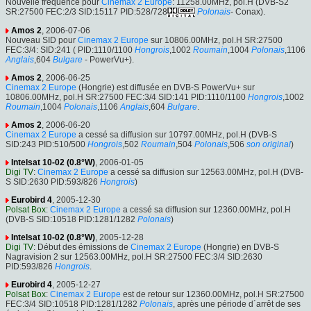
Nouvelle fréquence pour
Cinemax 2 Europe
: 11258.00MHz, pol.H (DVB-S2
SR:27500 FEC:2/3 SID:15117 PID:528/728
Polonais
- Conax).
Amos 2
, 2006-07-06
Nouveau SID pour
Cinemax 2 Europe
sur 10806.00MHz, pol.H SR:27500
FEC:3/4: SID:241 ( PID:1110/1100
Hongrois
,1002
Roumain
,1004
Polonais
,1106
Anglais
,604
Bulgare
- PowerVu+).
Amos 2
, 2006-06-25
Cinemax 2 Europe
(Hongrie) est diffusée en DVB-S PowerVu+ sur
10806.00MHz, pol.H SR:27500 FEC:3/4 SID:141 PID:1110/1100
Hongrois
,1002
Roumain
,1004
Polonais
,1106
Anglais
,604
Bulgare
.
Amos 2
, 2006-06-20
Cinemax 2 Europe
a cessé sa diffusion sur 10797.00MHz, pol.H (DVB-S
SID:243 PID:510/500
Hongrois
,502
Roumain
,504
Polonais
,506
son original
)
Intelsat 10-02 (0.8°W)
, 2006-01-05
Digi TV
:
Cinemax 2 Europe
a cessé sa diffusion sur 12563.00MHz, pol.H (DVB-
S SID:2630 PID:593/826
Hongrois
)
Eurobird 4
, 2005-12-30
Polsat Box
:
Cinemax 2 Europe
a cessé sa diffusion sur 12360.00MHz, pol.H
(DVB-S SID:10518 PID:1281/1282
Polonais
)
Intelsat 10-02 (0.8°W)
, 2005-12-28
Digi TV
: Début des émissions de
Cinemax 2 Europe
(Hongrie) en DVB-S
Nagravision 2 sur 12563.00MHz, pol.H SR:27500 FEC:3/4 SID:2630
PID:593/826
Hongrois
.
Eurobird 4
, 2005-12-27
Polsat Box
:
Cinemax 2 Europe
est de retour sur 12360.00MHz, pol.H SR:27500
FEC:3/4 SID:10518 PID:1281/1282
Polonais
, après une période d´arrêt de ses