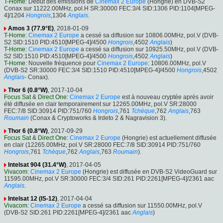
T-Home
: Début des émissions de
Cinemax 2 Europe
(Hongrie) en DVB-S2
Conax sur 11222.00MHz, pol.H SR:30000 FEC:3/4 SID:1306 PID:1104[MPEG-
4]/1204
Hongrois
,1304
Anglais
.
Amos 3 (77.9°E)
, 2018-01-09
T-Home
:
Cinemax 2 Europe
a cessé sa diffusion sur 10806.00MHz, pol.V (DVB-
S2 SID:1510 PID:4510[MPEG-4]/4500
Hongrois
,4502
Anglais
)
T-Home
:
Cinemax 2 Europe
a cessé sa diffusion sur 10925.50MHz, pol.V (DVB-
S2 SID:1510 PID:4510[MPEG-4]/4500
Hongrois
,4502
Anglais
)
T-Home
: Nouvelle fréquence pour
Cinemax 2 Europe
: 10806.00MHz, pol.V
(DVB-S2 SR:30000 FEC:3/4 SID:1510 PID:4510[MPEG-4]/4500
Hongrois
,4502
Anglais
- Conax).
Thor 6 (0.8°W)
, 2017-10-04
Focus Sat
&
Direct One
:
Cinemax 2 Europe
est à nouveau cryptée après avoir
été diffusée en clair temporairement sur 12265.00MHz, pol.V SR:28000
FEC:7/8 SID:30914 PID:751/760
Hongrois
,761
Tchèque
,762
Anglais
,763
Roumain
(Conax & Cryptoworks & Irdeto 2 & Nagravision 3).
Thor 6 (0.8°W)
, 2017-09-29
Focus Sat
&
Direct One
:
Cinemax 2 Europe
(Hongrie) est actuellement diffusée
en clair (12265.00MHz, pol.V SR:28000 FEC:7/8 SID:30914 PID:751/760
Hongrois
,761
Tchèque
,762
Anglais
,763
Roumain
).
Intelsat 904 (31.4°W)
, 2017-04-05
Vivacom
:
Cinemax 2 Europe
(Hongrie) est diffusée en DVB-S2 VideoGuard sur
11595.00MHz, pol.V SR:30000 FEC:3/4 SID:261 PID:2261[MPEG-4]/2361 aac
Anglais
.
Intelsat 12 (IS-12)
, 2017-04-04
Vivacom
:
Cinemax 2 Europe
a cessé sa diffusion sur 11550.00MHz, pol.V
(DVB-S2 SID:261 PID:2261[MPEG-4]/2361 aac
Anglais
)