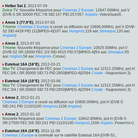
Hellas Sat 2
, 2013-07-04
Dolce TV
: Nouvelle fréquence pour
Cinemax 2 Europe
: 12647.00MHz, pol.V
(DVB-S SR:30000 FEC:7/8 SID:157 PID:257/357
Anglais
- VideoGuard).
Amos 3 (77.9°E)
, 2013-07-03
T-Home
:
Cinemax 2 Europe
a cessé sa diffusion sur 10806.00MHz, pol.V (DVB-
S2 SID:4428 PID:111[MPEG-4]/107 aac
Hongrois
,119 aac
Slovaque
,120 aac
Anglais
)
Amos 2
, 2013-07-03
T-Home
: Nouvelle fréquence pour
Cinemax 2 Europe
: 10925.50MHz, pol.V
(DVB-S2 SR:18000 FEC:2/3 SID:4510 PID:57[MPEG-4]/54 aac
Slovaque
,55
aac
Anglais
,56 aac
Hongrois
- Conax).
Eutelsat 16A (16°E)
, 2012-03-21
Max TV
: Changement de FEC pour
Cinemax 2 Europe
sur 11512.25MHz, pol.H:
FEC:5/6 ( SR:30000 SID:73 PID:2850[MPEG-4]/2594
Croate
- Nagravision 3).
Eutelsat 16A (16°E)
, 2012-03-06
Max TV
: Changement de FEC pour
Cinemax 2 Europe
sur 11512.25MHz, pol.H:
FEC:3/4 ( SR:30000 SID:73 PID:2850[MPEG-4]/2594
Croate
- Nagravision 3).
Amos 2
, 2012-01-21
Cinemax 2 Europe
a cessé sa diffusion sur 10806.00MHz, pol.H (DVB-S
SID:241 PID:1110/1100
Hongrois
,1106
Anglais
)
Amos 2
, 2012-01-10
Nouvelle fréquence pour
Cinemax 2 Europe
: 10842.00MHz, pol.H (DVB-S
SR:27500 FEC:5/6 SID:241 PID:1110/1100
Hongrois
,1106
Anglais
- PowerVu+).
Eutelsat 16A (16°E)
, 2011-11-09
Cinemax 2 Europe
a commuté sur le satellite Eutelsat 16A (DVB-S2 ,