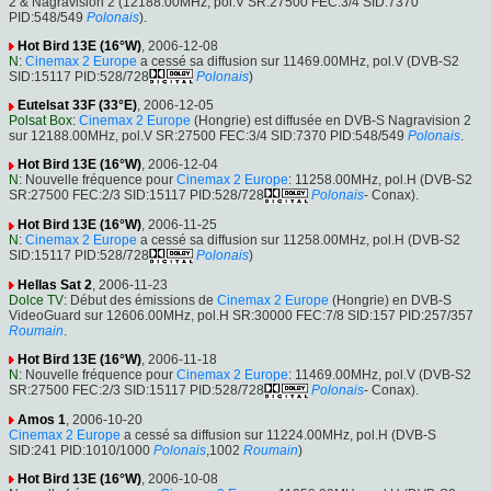
2 & Nagravision 2 (12188.00MHz, pol.V SR:27500 FEC:3/4 SID:7370
PID:548/549
Polonais
).
Hot Bird 13E (16°W)
, 2006-12-08
N
:
Cinemax 2 Europe
a cessé sa diffusion sur 11469.00MHz, pol.V (DVB-S2
SID:15117 PID:528/728
Polonais
)
Eutelsat 33F (33°E)
, 2006-12-05
Polsat Box
:
Cinemax 2 Europe
(Hongrie) est diffusée en DVB-S Nagravision 2
sur 12188.00MHz, pol.V SR:27500 FEC:3/4 SID:7370 PID:548/549
Polonais
.
Hot Bird 13E (16°W)
, 2006-12-04
N
: Nouvelle fréquence pour
Cinemax 2 Europe
: 11258.00MHz, pol.H (DVB-S2
SR:27500 FEC:2/3 SID:15117 PID:528/728
Polonais
- Conax).
Hot Bird 13E (16°W)
, 2006-11-25
N
:
Cinemax 2 Europe
a cessé sa diffusion sur 11258.00MHz, pol.H (DVB-S2
SID:15117 PID:528/728
Polonais
)
Hellas Sat 2
, 2006-11-23
Dolce TV
: Début des émissions de
Cinemax 2 Europe
(Hongrie) en DVB-S
VideoGuard sur 12606.00MHz, pol.H SR:30000 FEC:7/8 SID:157 PID:257/357
Roumain
.
Hot Bird 13E (16°W)
, 2006-11-18
N
: Nouvelle fréquence pour
Cinemax 2 Europe
: 11469.00MHz, pol.V (DVB-S2
SR:27500 FEC:2/3 SID:15117 PID:528/728
Polonais
- Conax).
Amos 1
, 2006-10-20
Cinemax 2 Europe
a cessé sa diffusion sur 11224.00MHz, pol.H (DVB-S
SID:241 PID:1010/1000
Polonais
,1002
Roumain
)
Hot Bird 13E (16°W)
, 2006-10-08