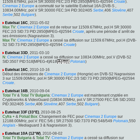
11509.67MHz, pol.H SR:30000 FEC:2/3 PID:2850[MPEG-4]/2594
Croate
).
Cinemax 2 Europe
a commuté sur le satellite Eutelsat 16A (DVB-S ,
10834.00MHz, pol.V SR:30000 FEC:3/4 PID:302/405
Serbe
,406
Slovène
,407
Serbe
,502
Bulgare
).
Eutelsat 16C
, 2011-05-02
Max TV
:
Cinemax 2 Europe
est de retour sur 11509.67MHz, pol.H SR:30000
FEC:2/3 SID:73 PID:2850[MPEG-4]/2594
Croate
, après une période d´arrêt de
ses émissions (Nagravision 3).
Max TV
:
Cinemax 2 Europe
a cessé sa diffusion sur 11509.67MHz, pol.H (DVB-
S2 SID:73 PID:2850[MPEG-4]/2594
Croate
)
Eutelsat 33D
, 2011-03-10
N
:
Cinemax 2 Europe
a cessé sa diffusion sur 10834.00MHz, pol.V (DVB-S2
SID:3507 PID:518[MPEG-4]/618
Polonais
)
Eutelsat 16C
, 2010-10-16
Début des émissions de
Cinemax 2 Europe
(Hongrie) en DVB-S2 Nagravision
3 sur 11509.00MHz, pol.H SR:30000 FEC:2/3 SID:73 PID:2850[MPEG-4]/2594
Croate
.
Eutelsat 16B
, 2010-09-04
Total TV
&
Total TV Bulgaria
:
Cinemax 2 Europe
est maintenant cryptée en
Cryptoworks & VideoGuard (10834.00MHz, pol.V SR:27500 FEC:5/6 SID:2002
PID:302/405
Serbe
,406
Slovène
,407
Serbe
,502
Bulgare
).
Eutelsat 33F (33°E)
, 2010-08-25
Cyfra +
&
Polsat Box
: Changement de FEC pour
Cinemax 2 Europe
sur
12188.00MHz, pol.V: FEC:5/6 ( SR:27500 SID:7370 PID:548/549
Polonais
,550
Anglais
- Mediaguard 3 & Nagravision 3).
Eutelsat 10A (12°W)
, 2010-08-02
Total TV Bulgaria
&
Total TV
:
Cinemax 2 Europe
a cessé sa diffusion sur