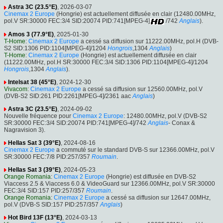
Astra 3C (23.5°E)
, 2026-03-07
Cinemax 2 Europe
(Hongrie) est actuellement diffusée en clair (12480.00MHz,
pol.V SR:30000 FEC:3/4 SID:20074 PID:741[MPEG-4]
/742
Anglais
).
Amos 3 (77.9°E)
, 2025-01-30
T-Home
:
Cinemax 2 Europe
a cessé sa diffusion sur 11222.00MHz, pol.H (DVB-
S2 SID:1306 PID:1104[MPEG-4]/1204
Hongrois
,1304
Anglais
)
T-Home
:
Cinemax 2 Europe
(Hongrie) est actuellement diffusée en clair
(11222.00MHz, pol.H SR:30000 FEC:3/4 SID:1306 PID:1104[MPEG-4]/1204
Hongrois
,1304
Anglais
).
Intelsat 38 (45°E)
, 2024-12-30
Vivacom
:
Cinemax 2 Europe
a cessé sa diffusion sur 12560.00MHz, pol.V
(DVB-S2 SID:261 PID:2261[MPEG-4]/2361 aac
Anglais
)
Astra 3C (23.5°E)
, 2024-09-02
Nouvelle fréquence pour
Cinemax 2 Europe
: 12480.00MHz, pol.V (DVB-S2
SR:30000 FEC:3/4 SID:20074 PID:741[MPEG-4]/742
Anglais
- Conax &
Nagravision 3).
Hellas Sat 3 (39°E)
, 2024-08-16
Cinemax 2 Europe
a commuté sur le standard DVB-S sur 12366.00MHz, pol.V
SR:30000 FEC:7/8 PID:257/357
Roumain
.
Hellas Sat 3 (39°E)
, 2024-05-23
Orange Romania
:
Cinemax 2 Europe
(Hongrie) est diffusée en DVB-S2
Viaccess 2.5 & Viaccess 6.0 & VideoGuard sur 12366.00MHz, pol.V SR:30000
FEC:3/4 SID:157 PID:257/357
Roumain
.
Orange Romania
:
Cinemax 2 Europe
a cessé sa diffusion sur 12647.00MHz,
pol.V (DVB-S SID:157 PID:257/357
Anglais
)
Hot Bird 13F (13°E)
, 2024-03-13