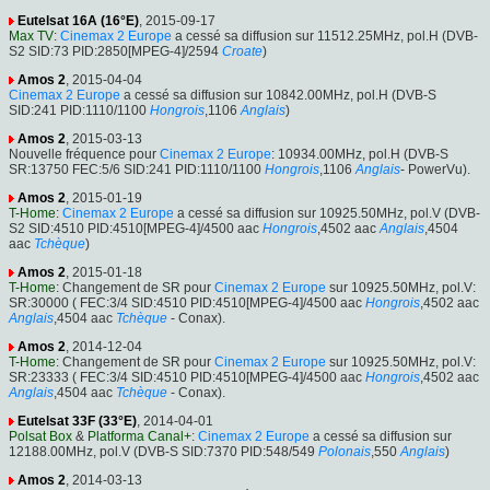
Eutelsat 16A (16°E)
, 2015-09-17
Max TV
:
Cinemax 2 Europe
a cessé sa diffusion sur 11512.25MHz, pol.H (DVB-
S2 SID:73 PID:2850[MPEG-4]/2594
Croate
)
Amos 2
, 2015-04-04
Cinemax 2 Europe
a cessé sa diffusion sur 10842.00MHz, pol.H (DVB-S
SID:241 PID:1110/1100
Hongrois
,1106
Anglais
)
Amos 2
, 2015-03-13
Nouvelle fréquence pour
Cinemax 2 Europe
: 10934.00MHz, pol.H (DVB-S
SR:13750 FEC:5/6 SID:241 PID:1110/1100
Hongrois
,1106
Anglais
- PowerVu).
Amos 2
, 2015-01-19
T-Home
:
Cinemax 2 Europe
a cessé sa diffusion sur 10925.50MHz, pol.V (DVB-
S2 SID:4510 PID:4510[MPEG-4]/4500 aac
Hongrois
,4502 aac
Anglais
,4504
aac
Tchèque
)
Amos 2
, 2015-01-18
T-Home
: Changement de SR pour
Cinemax 2 Europe
sur 10925.50MHz, pol.V:
SR:30000 ( FEC:3/4 SID:4510 PID:4510[MPEG-4]/4500 aac
Hongrois
,4502 aac
Anglais
,4504 aac
Tchèque
- Conax).
Amos 2
, 2014-12-04
T-Home
: Changement de SR pour
Cinemax 2 Europe
sur 10925.50MHz, pol.V:
SR:23333 ( FEC:3/4 SID:4510 PID:4510[MPEG-4]/4500 aac
Hongrois
,4502 aac
Anglais
,4504 aac
Tchèque
- Conax).
Eutelsat 33F (33°E)
, 2014-04-01
Polsat Box
&
Platforma Canal+
:
Cinemax 2 Europe
a cessé sa diffusion sur
12188.00MHz, pol.V (DVB-S SID:7370 PID:548/549
Polonais
,550
Anglais
)
Amos 2
, 2014-03-13