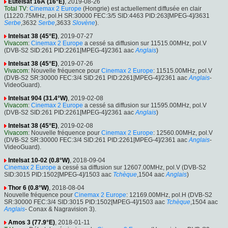
Eutelsat 16A (16°E)
, 2019-08-26
Total TV
:
Cinemax 2 Europe
(Hongrie) est actuellement diffusée en clair
(11220.75MHz, pol.H SR:30000 FEC:3/5 SID:4463 PID:263[MPEG-4]/3631
Serbe
,3632
Serbe
,3633
Slovène
).
Intelsat 38 (45°E)
, 2019-07-27
Vivacom
:
Cinemax 2 Europe
a cessé sa diffusion sur 11515.00MHz, pol.V
(DVB-S2 SID:261 PID:2261[MPEG-4]/2361 aac
Anglais
)
Intelsat 38 (45°E)
, 2019-07-26
Vivacom
: Nouvelle fréquence pour
Cinemax 2 Europe
: 11515.00MHz, pol.V
(DVB-S2 SR:30000 FEC:3/4 SID:261 PID:2261[MPEG-4]/2361 aac
Anglais
-
VideoGuard).
Intelsat 904 (31.4°W)
, 2019-02-08
Vivacom
:
Cinemax 2 Europe
a cessé sa diffusion sur 11595.00MHz, pol.V
(DVB-S2 SID:261 PID:2261[MPEG-4]/2361 aac
Anglais
)
Intelsat 38 (45°E)
, 2019-02-08
Vivacom
: Nouvelle fréquence pour
Cinemax 2 Europe
: 12560.00MHz, pol.V
(DVB-S2 SR:30000 FEC:3/4 SID:261 PID:2261[MPEG-4]/2361 aac
Anglais
-
VideoGuard).
Intelsat 10-02 (0.8°W)
, 2018-09-04
Cinemax 2 Europe
a cessé sa diffusion sur 12607.00MHz, pol.V (DVB-S2
SID:3015 PID:1502[MPEG-4]/1503 aac
Tchèque
,1504 aac
Anglais
)
Thor 6 (0.8°W)
, 2018-08-04
Nouvelle fréquence pour
Cinemax 2 Europe
: 12169.00MHz, pol.H (DVB-S2
SR:30000 FEC:3/4 SID:3015 PID:1502[MPEG-4]/1503 aac
Tchèque
,1504 aac
Anglais
- Conax & Nagravision 3).
Amos 3 (77.9°E)
, 2018-01-11