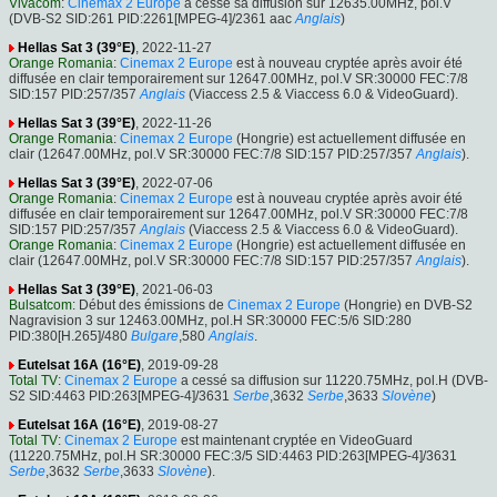
Vivacom
:
Cinemax 2 Europe
a cessé sa diffusion sur 12635.00MHz, pol.V
(DVB-S2 SID:261 PID:2261[MPEG-4]/2361 aac
Anglais
)
Hellas Sat 3 (39°E)
, 2022-11-27
Orange Romania
:
Cinemax 2 Europe
est à nouveau cryptée après avoir été
diffusée en clair temporairement sur 12647.00MHz, pol.V SR:30000 FEC:7/8
SID:157 PID:257/357
Anglais
(Viaccess 2.5 & Viaccess 6.0 & VideoGuard).
Hellas Sat 3 (39°E)
, 2022-11-26
Orange Romania
:
Cinemax 2 Europe
(Hongrie) est actuellement diffusée en
clair (12647.00MHz, pol.V SR:30000 FEC:7/8 SID:157 PID:257/357
Anglais
).
Hellas Sat 3 (39°E)
, 2022-07-06
Orange Romania
:
Cinemax 2 Europe
est à nouveau cryptée après avoir été
diffusée en clair temporairement sur 12647.00MHz, pol.V SR:30000 FEC:7/8
SID:157 PID:257/357
Anglais
(Viaccess 2.5 & Viaccess 6.0 & VideoGuard).
Orange Romania
:
Cinemax 2 Europe
(Hongrie) est actuellement diffusée en
clair (12647.00MHz, pol.V SR:30000 FEC:7/8 SID:157 PID:257/357
Anglais
).
Hellas Sat 3 (39°E)
, 2021-06-03
Bulsatcom
: Début des émissions de
Cinemax 2 Europe
(Hongrie) en DVB-S2
Nagravision 3 sur 12463.00MHz, pol.H SR:30000 FEC:5/6 SID:280
PID:380[H.265]/480
Bulgare
,580
Anglais
.
Eutelsat 16A (16°E)
, 2019-09-28
Total TV
:
Cinemax 2 Europe
a cessé sa diffusion sur 11220.75MHz, pol.H (DVB-
S2 SID:4463 PID:263[MPEG-4]/3631
Serbe
,3632
Serbe
,3633
Slovène
)
Eutelsat 16A (16°E)
, 2019-08-27
Total TV
:
Cinemax 2 Europe
est maintenant cryptée en VideoGuard
(11220.75MHz, pol.H SR:30000 FEC:3/5 SID:4463 PID:263[MPEG-4]/3631
Serbe
,3632
Serbe
,3633
Slovène
).