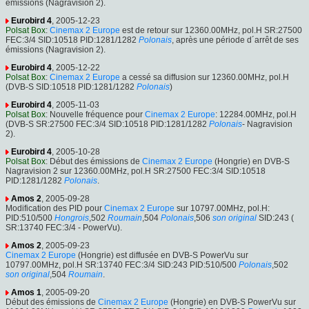
émissions (Nagravision 2).
Eurobird 4
, 2005-12-23
Polsat Box
:
Cinemax 2 Europe
est de retour sur 12360.00MHz, pol.H SR:27500
FEC:3/4 SID:10518 PID:1281/1282
Polonais
, après une période d´arrêt de ses
émissions (Nagravision 2).
Eurobird 4
, 2005-12-22
Polsat Box
:
Cinemax 2 Europe
a cessé sa diffusion sur 12360.00MHz, pol.H
(DVB-S SID:10518 PID:1281/1282
Polonais
)
Eurobird 4
, 2005-11-03
Polsat Box
: Nouvelle fréquence pour
Cinemax 2 Europe
: 12284.00MHz, pol.H
(DVB-S SR:27500 FEC:3/4 SID:10518 PID:1281/1282
Polonais
- Nagravision
2).
Eurobird 4
, 2005-10-28
Polsat Box
: Début des émissions de
Cinemax 2 Europe
(Hongrie) en DVB-S
Nagravision 2 sur 12360.00MHz, pol.H SR:27500 FEC:3/4 SID:10518
PID:1281/1282
Polonais
.
Amos 2
, 2005-09-28
Modification des PID pour
Cinemax 2 Europe
sur 10797.00MHz, pol.H:
PID:510/500
Hongrois
,502
Roumain
,504
Polonais
,506
son original
SID:243 (
SR:13740 FEC:3/4 - PowerVu).
Amos 2
, 2005-09-23
Cinemax 2 Europe
(Hongrie) est diffusée en DVB-S PowerVu sur
10797.00MHz, pol.H SR:13740 FEC:3/4 SID:243 PID:510/500
Polonais
,502
son original
,504
Roumain
.
Amos 1
, 2005-09-20
Début des émissions de
Cinemax 2 Europe
(Hongrie) en DVB-S PowerVu sur