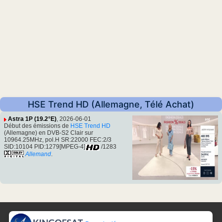
HSE Trend HD (Allemagne, Télé Achat)
Astra 1P (19.2°E)
, 2026-06-01
Début des émissions de
HSE Trend HD
(Allemagne) en DVB-S2 Clair sur
10964.25MHz, pol.H SR:22000 FEC:2/3
SID:10104 PID:1279[MPEG-4]
/1283
Allemand
.