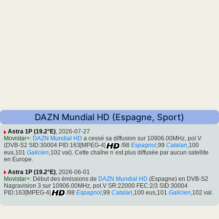
DAZN Mundial HD (Espagne, Sport)
Astra 1P (19.2°E)
, 2026-07-27
Movistar+
:
DAZN Mundial HD
a cessé sa diffusion sur 10906.00MHz, pol.V
(DVB-S2 SID:30004 PID:163[MPEG-4]
/98
Espagnol
,99
Catalan
,100
eus,101
Galicien
,102 val). Cette chaîne n´est plus diffusée par aucun satellite
en Europe.
Astra 1P (19.2°E)
, 2026-06-01
Movistar+
: Début des émissions de
DAZN Mundial HD
(Espagne) en DVB-S2
Nagravision 3 sur 10906.00MHz, pol.V SR:22000 FEC:2/3 SID:30004
PID:163[MPEG-4]
/98
Espagnol
,99
Catalan
,100 eus,101
Galicien
,102 val.