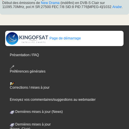
Début des émissions de
New Drama
(indéfini) en DVB-S Clair sur
11095.70MHz, pol.H SR:27500 FEC:7/8 SID:8 PID:776[MPEG-4]/1032
Arabe
.
Page de démarrage
Présentation / FAQ
Préférences générales
Corrections / mises à jour
Envoyez vos commentaires/suggestions au webmaster
Dernières mises à jour (News)
Dernières mises à jour