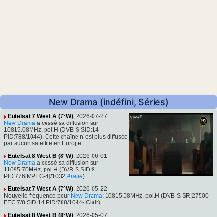
New Drama (indéfini, Séries)
Eutelsat 7 West A (7°W)
, 2026-07-27
New Drama
a cessé sa diffusion sur
10815.08MHz, pol.H (DVB-S SID:14
PID:788/1044). Cette chaîne n´est plus diffusée
par aucun satellite en Europe.
Eutelsat 8 West B (8°W)
, 2026-06-01
New Drama
a cessé sa diffusion sur
11095.70MHz, pol.H (DVB-S SID:8
PID:776[MPEG-4]/1032
Arabe
)
Eutelsat 7 West A (7°W)
, 2026-05-22
Nouvelle fréquence pour
New Drama
: 10815.08MHz, pol.H (DVB-S SR:27500
FEC:7/8 SID:14 PID:788/1044- Clair).
Eutelsat 8 West B (8°W)
, 2026-05-07