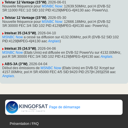
Telstar 12 Vantage (15°W)
, 2026-06-01
Nouvelle fréquence pour
MSNBC Now
: 12639.50MHz, pol.H (DVB-S2
SR:11000 FEC:1/2 SID:102 PID:4129[MPEG-4]/4130 aac- PowerVu).
Telstar 12 Vantage (15°W)
, 2026-05-30
Nouvelle fréquence pour
MSNBC Now
: 12666.18MHz, pol.H (DVB-S2
SR:30000 FEC:3/4 SID:102 PID:4129[MPEG-4]/4130 aac- PowerVu).
Intelsat 35 (34.5°W)
, 2026-04-10
MSNBC Now
a cessé sa diffusion sur 4132.00MHz, pol.R (DVB-S2 SID:102
PID:4129[MPEG-4]/4130 aac
Anglais
)
Intelsat 35 (34.5°W)
, 2026-04-06
MSNBC Now
(Etats Unis) est diffusée en DVB-S2 PowerVu sur 4132.00MHz,
pol.R SR:30000 FEC:3/4 SID:102 PID:4129[MPEG-4]/4130 aac
Anglais
.
ABS-3A (3°W)
, 2026-04-04
Début des émissions de
MSNBC Now
(Etats Unis) en DVB-S2 Xcrypt sur
4157.00MHz, pol.H SR:45000 FEC:4/5 SID:9420 PID:257[H.265]/258 aac
Anglais
.
Page de démarrage
Présentation / FAQ