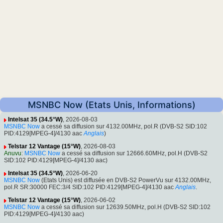
MSNBC Now (Etats Unis, Informations)
Intelsat 35 (34.5°W)
, 2026-08-03
MSNBC Now
a cessé sa diffusion sur 4132.00MHz, pol.R (DVB-S2 SID:102
PID:4129[MPEG-4]/4130 aac
Anglais
)
Telstar 12 Vantage (15°W)
, 2026-08-03
Anuvu
:
MSNBC Now
a cessé sa diffusion sur 12666.60MHz, pol.H (DVB-S2
SID:102 PID:4129[MPEG-4]/4130 aac)
Intelsat 35 (34.5°W)
, 2026-06-20
MSNBC Now
(Etats Unis) est diffusée en DVB-S2 PowerVu sur 4132.00MHz,
pol.R SR:30000 FEC:3/4 SID:102 PID:4129[MPEG-4]/4130 aac
Anglais
.
Telstar 12 Vantage (15°W)
, 2026-06-02
MSNBC Now
a cessé sa diffusion sur 12639.50MHz, pol.H (DVB-S2 SID:102
PID:4129[MPEG-4]/4130 aac)