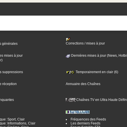
Corrections / mises à jour
s générales
es mises à jour
Dernières mises à jour (News, Hotbi
r)
es suppressions
Temporairement en clair (6)
e réception
Annuaire des Chaînes
nquantes
Chaînes TV en Ultra Haute Défini
ue: Sport, Clair
Fréquences des Feeds
ue: Informations, Clair
Les derniers Feeds