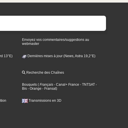
Envoyez vos commentaires/suggestions au
webmaster
rd 13°E)
Dernières mises à jour (News, Astra 19,2°E)
Recherche des Chaînes
Bouquets
(
Français
- Canal+ France
- TNTSAT
-
Bis
- Orange
- Fransat
)
tion
Transmissions en 3D