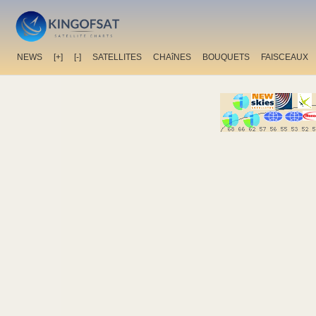
NEWS
[+]
[-]
SATELLITES
CHAîNES
BOUQUETS
FAISCEAUX