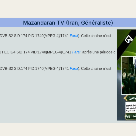
Mazandaran TV (Iran, Généraliste)
V (DVB-S2 SID:174 PID:1740[MPEG-4]/1741
Farsi
). Cette chaîne n´est
00 FEC:3/4 SID:174 PID:1740[MPEG-4]/1741
Farsi
, après une période d
V (DVB-S2 SID:174 PID:1740[MPEG-4]/1741
Farsi
). Cette chaîne n´est