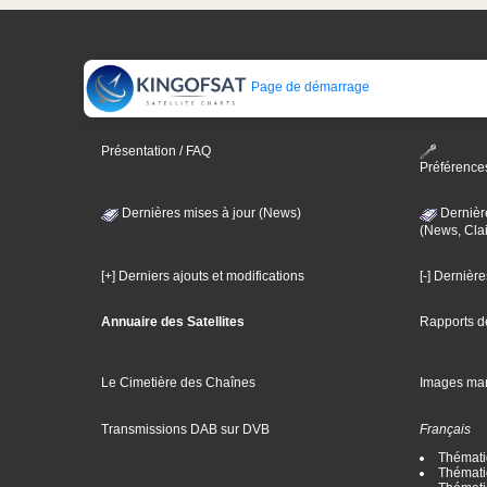
Page de démarrage
Présentation / FAQ
Préférence
Dernières mises à jour (News)
Dernièr
(News, Clai
[+] Derniers ajouts et modifications
[-] Dernièr
Annuaire des Satellites
Rapports d
Le Cimetière des Chaînes
Images ma
Transmissions DAB sur DVB
Français
Thématiq
Thématiq