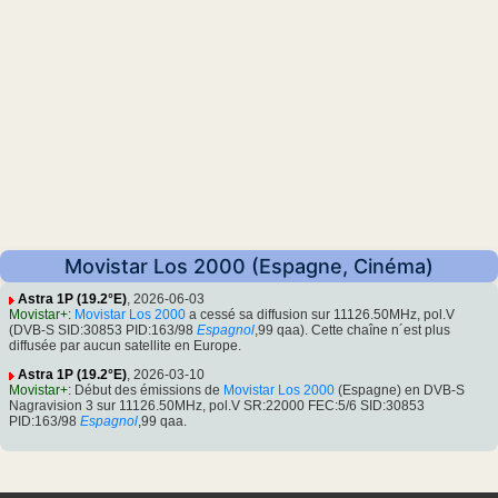
Movistar Los 2000 (Espagne, Cinéma)
Astra 1P (19.2°E)
, 2026-06-03
Movistar+
:
Movistar Los 2000
a cessé sa diffusion sur 11126.50MHz, pol.V
(DVB-S SID:30853 PID:163/98
Espagnol
,99 qaa). Cette chaîne n´est plus
diffusée par aucun satellite en Europe.
Astra 1P (19.2°E)
, 2026-03-10
Movistar+
: Début des émissions de
Movistar Los 2000
(Espagne) en DVB-S
Nagravision 3 sur 11126.50MHz, pol.V SR:22000 FEC:5/6 SID:30853
PID:163/98
Espagnol
,99 qaa.