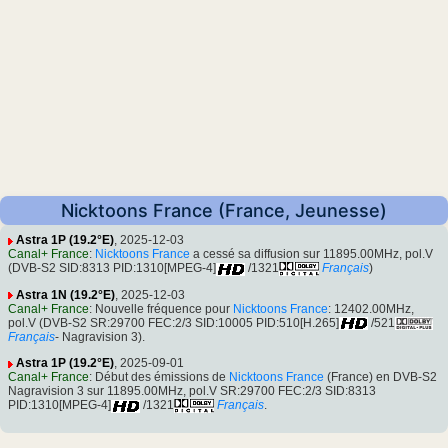
Nicktoons France (France, Jeunesse)
Astra 1P (19.2°E)
, 2025-12-03
Canal+ France
:
Nicktoons France
a cessé sa diffusion sur 11895.00MHz, pol.V
(DVB-S2 SID:8313 PID:1310[MPEG-4]
/1321
Français
)
Astra 1N (19.2°E)
, 2025-12-03
Canal+ France
: Nouvelle fréquence pour
Nicktoons France
: 12402.00MHz,
pol.V (DVB-S2 SR:29700 FEC:2/3 SID:10005 PID:510[H.265]
/521
Français
- Nagravision 3).
Astra 1P (19.2°E)
, 2025-09-01
Canal+ France
: Début des émissions de
Nicktoons France
(France) en DVB-S2
Nagravision 3 sur 11895.00MHz, pol.V SR:29700 FEC:2/3 SID:8313
PID:1310[MPEG-4]
/1321
Français
.