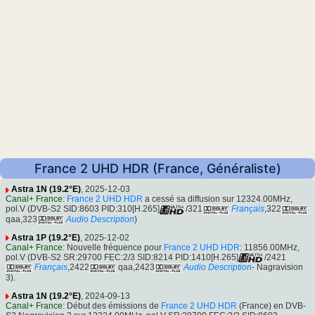
France 2 UHD HDR (France, Généraliste)
Astra 1N (19.2°E)
, 2025-12-03
Canal+ France
:
France 2 UHD HDR
a cessé sa diffusion sur 12324.00MHz,
pol.V (DVB-S2 SID:8603 PID:310[H.265]
/321
Français
,322
qaa,323
Audio Description
)
Astra 1P (19.2°E)
, 2025-12-02
Canal+ France
: Nouvelle fréquence pour
France 2 UHD HDR
: 11856.00MHz,
pol.V (DVB-S2 SR:29700 FEC:2/3 SID:8214 PID:1410[H.265]
/2421
Français
,2422
qaa,2423
Audio Description
- Nagravision
3).
Astra 1N (19.2°E)
, 2024-09-13
Canal+ France
: Début des émissions de
France 2 UHD HDR
(France) en DVB-