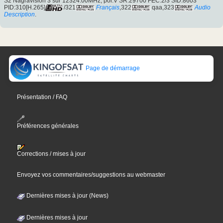
S2 Nagravision 3 sur 12324.00MHz, pol.V SR:29700 FEC:2/3 SID:8603
PID:310[H.265]
/321
Français
,322
qaa,323
Audio
Description
.
Page de démarrage
Présentation / FAQ
Préférences générales
Corrections / mises à jour
Envoyez vos commentaires/suggestions au webmaster
Dernières mises à jour (News)
Dernières mises à jour