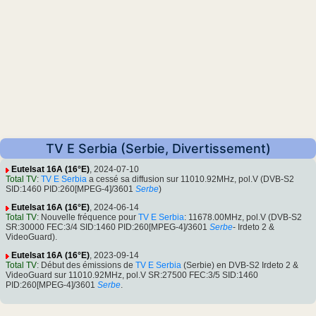
TV E Serbia (Serbie, Divertissement)
Eutelsat 16A (16°E)
, 2024-07-10
Total TV
:
TV E Serbia
a cessé sa diffusion sur 11010.92MHz, pol.V (DVB-S2
SID:1460 PID:260[MPEG-4]/3601
Serbe
)
Eutelsat 16A (16°E)
, 2024-06-14
Total TV
: Nouvelle fréquence pour
TV E Serbia
: 11678.00MHz, pol.V (DVB-S2
SR:30000 FEC:3/4 SID:1460 PID:260[MPEG-4]/3601
Serbe
- Irdeto 2 &
VideoGuard).
Eutelsat 16A (16°E)
, 2023-09-14
Total TV
: Début des émissions de
TV E Serbia
(Serbie) en DVB-S2 Irdeto 2 &
VideoGuard sur 11010.92MHz, pol.V SR:27500 FEC:3/5 SID:1460
PID:260[MPEG-4]/3601
Serbe
.