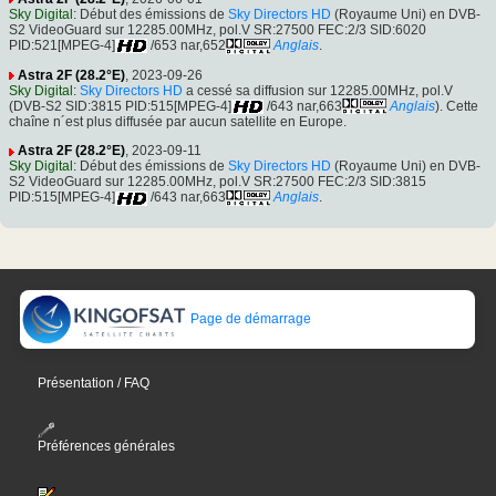
Sky Digital
: Début des émissions de
Sky Directors HD
(Royaume Uni) en DVB-
S2 VideoGuard sur 12285.00MHz, pol.V SR:27500 FEC:2/3 SID:6020
PID:521[MPEG-4]
/653 nar,652
Anglais
.
Astra 2F (28.2°E)
, 2023-09-26
Sky Digital
:
Sky Directors HD
a cessé sa diffusion sur 12285.00MHz, pol.V
(DVB-S2 SID:3815 PID:515[MPEG-4]
/643 nar,663
Anglais
). Cette
chaîne n´est plus diffusée par aucun satellite en Europe.
Astra 2F (28.2°E)
, 2023-09-11
Sky Digital
: Début des émissions de
Sky Directors HD
(Royaume Uni) en DVB-
S2 VideoGuard sur 12285.00MHz, pol.V SR:27500 FEC:2/3 SID:3815
PID:515[MPEG-4]
/643 nar,663
Anglais
.
Page de démarrage
Présentation / FAQ
Préférences générales