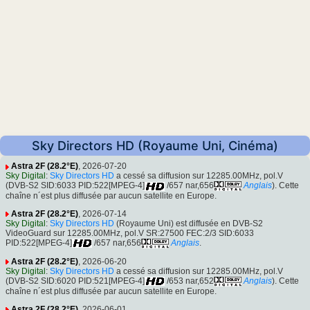
Sky Directors HD (Royaume Uni, Cinéma)
Astra 2F (28.2°E)
, 2026-07-20
Sky Digital
:
Sky Directors HD
a cessé sa diffusion sur 12285.00MHz, pol.V
(DVB-S2 SID:6033 PID:522[MPEG-4]
/657 nar,656
Anglais
). Cette
chaîne n´est plus diffusée par aucun satellite en Europe.
Astra 2F (28.2°E)
, 2026-07-14
Sky Digital
:
Sky Directors HD
(Royaume Uni) est diffusée en DVB-S2
VideoGuard sur 12285.00MHz, pol.V SR:27500 FEC:2/3 SID:6033
PID:522[MPEG-4]
/657 nar,656
Anglais
.
Astra 2F (28.2°E)
, 2026-06-20
Sky Digital
:
Sky Directors HD
a cessé sa diffusion sur 12285.00MHz, pol.V
(DVB-S2 SID:6020 PID:521[MPEG-4]
/653 nar,652
Anglais
). Cette
chaîne n´est plus diffusée par aucun satellite en Europe.
Astra 2F (28.2°E)
, 2026-06-01