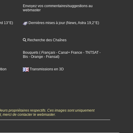
Envoyez vos commentaires/suggestions au
webmaster
rd 13°E)
Dernières mises à jour (News, Astra 19,2°E)
Recherche des Chaînes
Bouquets
(
Français
- Canal+ France
- TNTSAT
-
Bis
- Orange
- Fransat
)
tion
Transmissions en 3D
 leurs propriétaires respectifs. Ces images sont uniquement
ht, merci de contacter le webmaster.