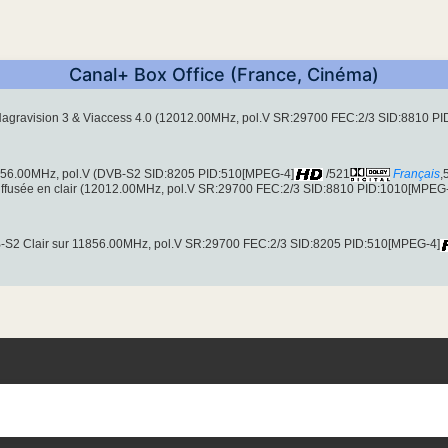
Canal+ Box Office (France, Cinéma)
Nagravision 3 & Viaccess 4.0 (12012.00MHz, pol.V SR:29700 FEC:2/3 SID:8810 P
1856.00MHz, pol.V (DVB-S2 SID:8205 PID:510[MPEG-4]
/521
Français
,
diffusée en clair (12012.00MHz, pol.V SR:29700 FEC:2/3 SID:8810 PID:1010[MPEG
B-S2 Clair sur 11856.00MHz, pol.V SR:29700 FEC:2/3 SID:8205 PID:510[MPEG-4]