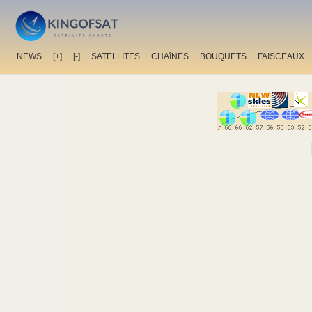
NEWS
[+]
[-]
SATELLITES
CHAîNES
BOUQUETS
FAISCEAUX