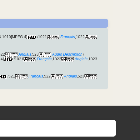
ID:1010[MPEG-4]
/1021
Français
,1022
522
Anglais
,523
Audio Description
)
-4]
/1021
Français
,1022
Anglais
,1023
/521
Français
,522
Anglais
,523