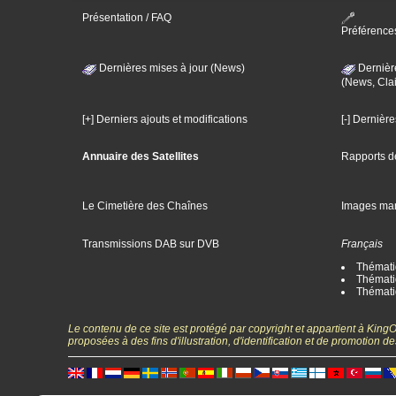
Présentation / FAQ
Préférence
Dernières mises à jour (News)
Dernièr
(News, Clai
[+] Derniers ajouts et modifications
[-] Dernièr
Annuaire des Satellites
Rapports d
Le Cimetière des Chaînes
Images ma
Transmissions DAB sur DVB
Français
Thématiq
Thématiq
Thémati
Le contenu de ce site est protégé par copyright et appartient à Kin
proposées à des fins d'illustration, d'identification et de promotion