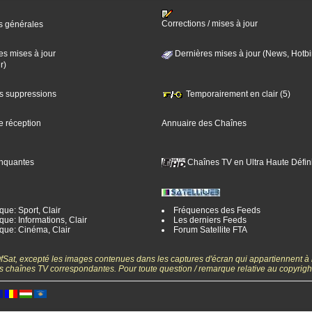
Corrections / mises à jour
s générales
es mises à jour
Dernières mises à jour (News, Hotbi
r)
es suppressions
Temporairement en clair (5)
e réception
Annuaire des Chaînes
nquantes
Chaînes TV en Ultra Haute Défini
ue: Sport, Clair
Fréquences des Feeds
ue: Informations, Clair
Les derniers Feeds
que: Cinéma, Clair
Forum Satellite FTA
gOfSat, excepté les images contenues dans les captures d'écran qui appartiennent à
 des chaînes TV correspondantes. Pour toute question / remarque relative au copyrig