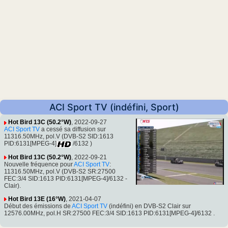
ACI Sport TV (indéfini, Sport)
Hot Bird 13C (50.2°W)
, 2022-09-27
ACI Sport TV
a cessé sa diffusion sur
11316.50MHz, pol.V (DVB-S2 SID:1613
PID:6131[MPEG-4]
/6132 )
Hot Bird 13C (50.2°W)
, 2022-09-21
Nouvelle fréquence pour
ACI Sport TV
:
11316.50MHz, pol.V (DVB-S2 SR:27500
FEC:3/4 SID:1613 PID:6131[MPEG-4]/6132 -
Clair).
Hot Bird 13E (16°W)
, 2021-04-07
Début des émissions de
ACI Sport TV
(indéfini) en DVB-S2 Clair sur
12576.00MHz, pol.H SR:27500 FEC:3/4 SID:1613 PID:6131[MPEG-4]/6132 .