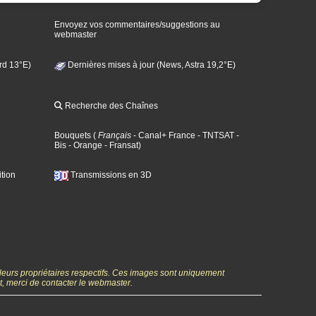
Envoyez vos commentaires/suggestions au
webmaster
rd 13°E)
Dernières mises à jour (News, Astra 19,2°E)
Recherche des Chaînes
Bouquets
(
Français
- Canal+ France
- TNTSAT
-
Bis
- Orange
- Fransat
)
tion
Transmissions en 3D
 leurs propriétaires respectifs. Ces images sont uniquement
ht, merci de contacter le webmaster.