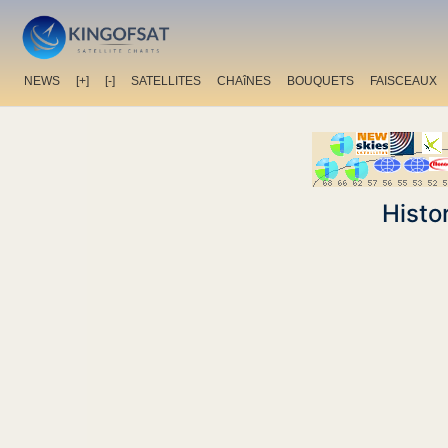
NEWS
[+]
[-]
SATELLITES
CHAîNES
BOUQUETS
FAISCEAUX
Histo