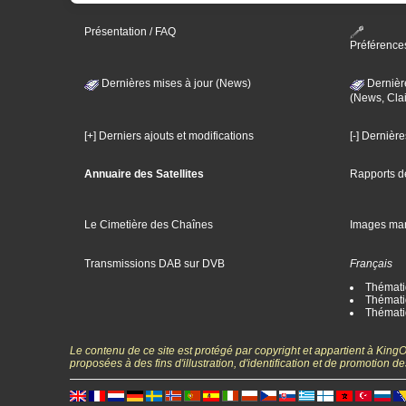
Présentation / FAQ
Préférence
Dernières mises à jour (News)
Dernièr
(News, Clai
[+] Derniers ajouts et modifications
[-] Dernièr
Annuaire des Satellites
Rapports d
Le Cimetière des Chaînes
Images ma
Transmissions DAB sur DVB
Français
Thématiq
Thématiq
Thémati
Le contenu de ce site est protégé par copyright et appartient à Kin
proposées à des fins d'illustration, d'identification et de promotion