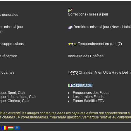
Corrections / mises à jour
s générales
es mises à jour
Dernières mises à jour (News, Hotbi
r)
es suppressions
Temporairement en clair (7)
e réception
Annuaire des Chaînes
nquantes
Chaînes TV en Ultra Haute Défini
ue: Sport, Clair
Fréquences des Feeds
ue: Informations, Clair
Les derniers Feeds
que: Cinéma, Clair
Forum Satellite FTA
gOfSat, excepté les images contenues dans les captures d'écran qui appartiennent à
 des chaînes TV correspondantes. Pour toute question / remarque relative au copyrig