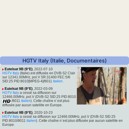
HGTV Italy (Italie, Documentaires)
Eutelsat 9B (9°E)
, 2022-07-10
HGTV Italy
(Italie) est diffusée en DVB-S2 Clair
sur 12341.00MHz, pol.V SR:31400 FEC:5/6
SID:25 PID:8010[MPEG-4]/8011
Italien
.
Eutelsat 9B (9°E)
, 2022-03-09
HGTV Italy
a cessé sa diffusion sur
12466.00MHz, pol.V (DVB-S2 SID:25 PID:8010
/8011
Italien
). Cette chaîne n´est plus
diffusée par aucun satellite en Europe.
Eutelsat 9B (9°E)
, 2020-10-23
HGTV Italy
a cessé sa diffusion sur 12466.00MHz, pol.V (DVB-S2 SID:25
PID:8010/8011
Italien
). Cette chaîne n´est plus diffusée par aucun satellite en
Europe.