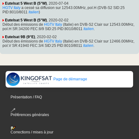
Eutelsat 5 West B (5°W)
, 2020-07-04
HGTV Italy
a cessé sa diffusion sur 12543.00MHz, pol.H (DVB-S2 SID:25
PID:8010/8011
Italien
)
Eutelsat 5 West B (5°W)
, 2020-02-02
Début des émissions de
HGTV Italy
(Italie) en DVB-S2 Clair sur 12543.00MHz,
pol.H SR:34200 FEC:8/9 SID:25 PID:8010/8011
Italien
.
Eutelsat 9B (9°E)
, 2020-02-02
Début des émissions de
HGTV Italy
(Italie) en DVB-S2 Clair sur 12466.00MHz,
pol.V SR:41940 FEC:3/4 SID:25 PID:8010/8011
Italien
.
Page de démarrage
Présentation / FAQ
Préférences générales
Corrections / mises à jour