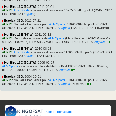
Hot Bird 13C (50.2°W)
, 2011-09-01
AFRTS
:
AFN Sports
a cessé sa diffusion sur 10775.00MHz, pol.H (DVB-S SID:1
PID:1160/1120
Anglais
)
Eutelsat 33D
, 2011-07-21
AFRTS
: Nouvelle fréquence pour
AFN Sports
: 11096.00MHz, pol.H (DVB-S
SR:28000 FEC:3/4 SID:1 PID:1160/1120
Anglais
,1122,1130,1132- PowerVu).
Hot Bird 13E (16°W)
, 2011-05-12
AFRTS
: Début des émissions de
AFN Sports
(Etats Unis) en DVB-S PowerVu
sur 12341.00MHz, pol.V SR:27500 FEC:3/4 SID:1 PID:1160/1120
Anglais
.
Hot Bird 13E (16°W)
, 2010-08-18
AFRTS
:
AFN Sports
a cessé sa diffusion sur 11766.00MHz, pol.V (DVB-S SID:1
PID:1160/1120
Anglais
,1122,1130,1132)
Hot Bird 13C (50.2°W)
, 2009-02-17
AFN Sports
a commuté sur le satellite Hot Bird 13C (DVB-S , 10775.00MHz,
pol.H SR:28000 FEC:3/4 PID:1160/1120
Anglais
).
Eutelsat 33D
, 2004-10-01
AFRTS
: Nouvelle fréquence pour
AFN Sports
: 11096.00MHz, pol.H (DVB-S
SR:28000 FEC:3/4 SID:1 PID:1160/1120
Anglais
- PowerVu).
Page de démarrage