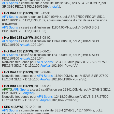
AFN Sports
a commuté sur le satellite Intelsat 35 (DVB-S , 4126.00MHz, pol.L
SR:3680 FEC:2/3 PID:2360/2999
Anglais
).
Hot Bird 13E (16°W)
, 2015-12-31
AFN Sports
est de retour sur 11804.00MHz, pol.V SR:27500 FEC:3/4 SID:1
PID:1160/1120,1122,1130,1132, après une période d´arrêt de ses émissions
(PowerVu).
AFN Sports
a cessé sa diffusion sur 11804.00MHz, pol.V (DVB-S SID:1
PID:1160/1120,1122,1130,1132)
Hot Bird 13E (16°W)
, 2013-08-02
AFN Sports
a cessé sa diffusion sur 12341.00MHz, pol.V (DVB-S SID:1
PID:110/100
Anglais
,102,104)
Hot Bird 13E (16°W)
, 2013-06-25
AFN Sports
a cessé sa diffusion sur 12418.00MHz, pol.V (DVB-S SID:1
PID:110/100
Anglais
,102,104)
Nouvelle fréquence pour
AFN Sports
: 12341.00MHz, pol.V (DVB-S SR:27500
FEC:3/4 SID:1 PID:110/100
Anglais
,102,104- PowerVu).
Hot Bird 13E (16°W)
, 2013-06-04
Nouvelle fréquence pour
AFN Sports
: 11804.00MHz, pol.V (DVB-S SR:27500
FEC:3/4 SID:1 PID:110/100
Anglais
,102,104,1306- PowerVu).
Hot Bird 13E (16°W)
, 2013-05-29
AFRTS
:
AFN Sports
a cessé sa diffusion sur 12341.00MHz, pol.V (DVB-S SID:1
PID:1160/1120
Anglais
)
Nouvelle fréquence pour
AFN Sports
: 12418.00MHz, pol.V (DVB-S SR:27500
FEC:3/4 SID:1 PID:110/100
Anglais
,102,104- PowerVu).
SES 4 (22°W)
, 2012-04-19
AFN Sports
a commuté sur le satellite SES 4 (DVB-S , 4114.50MHz, pol.L
SR:3680 FEC:2/3 PID:2360/2999).