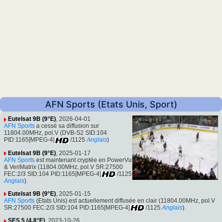
AFN Sports (Etats Unis, Sport)
Eutelsat 9B (9°E)
, 2026-04-01
AFN Sports
a cessé sa diffusion sur
11804.00MHz, pol.V (DVB-S2 SID:104
PID:1165[MPEG-4]
/1125
Anglais
)
Eutelsat 9B (9°E)
, 2025-01-17
AFN Sports
est maintenant cryptée en PowerVu
& VeriMatrix (11804.00MHz, pol.V SR:27500
FEC:2/3 SID:104 PID:1165[MPEG-4]
/1125
Anglais
).
Eutelsat 9B (9°E)
, 2025-01-15
AFN Sports
(Etats Unis) est actuellement diffusée en clair (11804.00MHz, pol.V
SR:27500 FEC:2/3 SID:104 PID:1165[MPEG-4]
/1125
Anglais
).
SES 5 (4.8°E)
, 2023-10-26