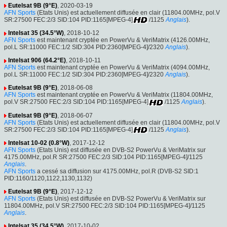
Eutelsat 9B (9°E)
, 2020-03-19
AFN Sports
(Etats Unis) est actuellement diffusée en clair (11804.00MHz, pol.V
SR:27500 FEC:2/3 SID:104 PID:1165[MPEG-4]
/1125
Anglais
).
Intelsat 35 (34.5°W)
, 2018-10-12
AFN Sports
est maintenant cryptée en PowerVu & VeriMatrix (4126.00MHz,
pol.L SR:11000 FEC:1/2 SID:304 PID:2360[MPEG-4]/2320
Anglais
).
Intelsat 906 (64.2°E)
, 2018-10-11
AFN Sports
est maintenant cryptée en PowerVu & VeriMatrix (4094.00MHz,
pol.L SR:11000 FEC:1/2 SID:304 PID:2360[MPEG-4]/2320
Anglais
).
Eutelsat 9B (9°E)
, 2018-06-08
AFN Sports
est maintenant cryptée en PowerVu & VeriMatrix (11804.00MHz,
pol.V SR:27500 FEC:2/3 SID:104 PID:1165[MPEG-4]
/1125
Anglais
).
Eutelsat 9B (9°E)
, 2018-06-07
AFN Sports
(Etats Unis) est actuellement diffusée en clair (11804.00MHz, pol.V
SR:27500 FEC:2/3 SID:104 PID:1165[MPEG-4]
/1125
Anglais
).
Intelsat 10-02 (0.8°W)
, 2017-12-12
AFN Sports
(Etats Unis) est diffusée en DVB-S2 PowerVu & VeriMatrix sur
4175.00MHz, pol.R SR:27500 FEC:2/3 SID:104 PID:1165[MPEG-4]/1125
Anglais
.
AFN Sports
a cessé sa diffusion sur 4175.00MHz, pol.R (DVB-S2 SID:1
PID:1160/1120,1122,1130,1132)
Eutelsat 9B (9°E)
, 2017-12-12
AFN Sports
(Etats Unis) est diffusée en DVB-S2 PowerVu & VeriMatrix sur
11804.00MHz, pol.V SR:27500 FEC:2/3 SID:104 PID:1165[MPEG-4]/1125
Anglais
.
Intelsat 35 (34.5°W)
, 2017-10-02