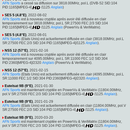
AFN Sports
a cessé sa diffusion sur 3818.00MHz, pol.L (DVB-S2 SID:104
PID:1165[MPEG-4]
/1125
Anglais
)
SES 5 (4.8°E)
, 2022-08-02
AFN Sports
est à nouveau cryptée après avoir été diffusée en clair
temporairement sur 3818.00MHz, pol.L SR:27500 FEC:2/3 SID:104
PID:1165[MPEG-4]
/1125
Anglais
(PowerVu & VeriMatrix).
SES 5 (4.8°E)
, 2022-08-01
AFN Sports
(Etats Unis) est actuellement diffusée en clair (3818.00MHz, pol.L
SR:27500 FEC:2/3 SID:104 PID:1165[MPEG-4]/1125
Anglais
).
NSS 12 (57°E)
, 2021-02-16
AFN Sports
est à nouveau cryptée après avoir été diffusée en clair
temporairement sur 4095.00MHz, pol.L SR:11000 FEC:1/2 SID:304
PID:2360[MPEG-4]/2320
Anglais
(PowerVu & VeriMatrix).
NSS 12 (57°E)
, 2021-02-15
AFN Sports
(Etats Unis) est actuellement diffusée en clair (4095.00MHz, pol.L
SR:11000 FEC:1/2 SID:304 PID:2360[MPEG-4]/2320
Anglais
).
Eutelsat 9B (9°E)
, 2021-01-30
AFN Sports
est maintenant cryptée en PowerVu & VeriMatrix (11804.00MHz,
pol.V SR:27500 FEC:2/3 SID:104 PID:1165[MPEG-4]
/1125
Anglais
).
Eutelsat 9B (9°E)
, 2021-01-29
AFN Sports
(Etats Unis) est actuellement diffusée en clair (11804.00MHz, pol.V
SR:27500 FEC:2/3 SID:104 PID:1165[MPEG-4]
/1125
Anglais
).
Eutelsat 9B (9°E)
, 2020-03-20
AFN Sports
est maintenant cryptée en PowerVu & VeriMatrix (11804.00MHz,
pol.V SR:27500 FEC:2/3 SID:104 PID:1165[MPEG-4]
/1125
Anglais
).