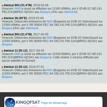
Intelsat 904 (31.4°W)
, 2019-02-08
Vivacom
:
AMS
a cessé sa diffusion sur 11595.00MHz, pol.V (DVB-S2 SID:241
PID:2241[MPEG-4]/2341 aac
Bulgare
,2441 aac
Allemand
)
Intelsat 38 (45°E)
, 2019-02-08
Vivacom
: Début des émissions de
AMS
(Bulgarie) en DVB-S2 VideoGuard sur
12560.00MHz, pol.V SR:30000 FEC:3/4 SID:241 PID:2241[MPEG-4]/2341 aac
Bulgare
,2441 aac
Allemand
.
Intelsat 904 (31.4°W)
, 2017-04-05
Vivacom
: Début des émissions de
AMS
(Bulgarie) en DVB-S2 VideoGuard sur
11595.00MHz, pol.V SR:30000 FEC:3/4 SID:241 PID:2241[MPEG-4]/2341 aac
Bulgare
.
Intelsat 12 (IS-12)
, 2017-04-04
Vivacom
:
AMS
a cessé sa diffusion sur 11550.00MHz, pol.V (DVB-S2 SID:241
PID:2241[MPEG-4]/2341 aac
Bulgare
). Cette chaîne n´est plus diffusée par
aucun satellite en Europe.
Intelsat 12 (IS-12)
, 2016-07-01
Vivacom
: Début des émissions de
AMS
(Bulgarie) en DVB-S2 VideoGuard sur
11550.00MHz, pol.V SR:30000 FEC:3/4 SID:241 PID:2241[MPEG-4]/2341 aac
Bulgare
.
Page de démarrage