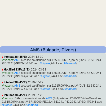
AMS (Bulgarie, Divers)
Intelsat 38 (45°E)
, 2024-12-30
Vivacom
:
AMS
a cessé sa diffusion sur 12560.00MHz, pol.V (DVB-S2 SID:241
PID:2241[MPEG-4]/2341 aac
Bulgare
,2441 aac
Allemand
)
Hot Bird 13F (13°E)
, 2024-03-13
Vivacom
:
AMS
a cessé sa diffusion sur 12635.00MHz, pol.V (DVB-S2 SID:241
PID:2241[MPEG-4]/2341 aac
Bulgare
,2441 aac
Allemand
)
Intelsat 38 (45°E)
, 2019-07-27
Vivacom
:
AMS
a cessé sa diffusion sur 11515.00MHz, pol.V (DVB-S2 SID:241
PID:2241[MPEG-4]/2341 aac
Bulgare
,2441 aac
Allemand
)
Intelsat 38 (45°E)
, 2019-07-26
Vivacom
: Début des émissions de
AMS
(Bulgarie) en DVB-S2 VideoGuard sur
11515.00MHz, pol.V SR:30000 FEC:3/4 SID:241 PID:2241[MPEG-4]/2341 aac
Bulgare
,2441 aac
Allemand
.