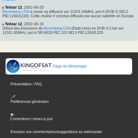
Telstar 12
, 2002-06-20
Bloomberg USA
a cessé sa diffusion sur 11501.00MHz, pol.H (DVB-S SID:2
PID:1260/1220). Cette chaîne n´est plus diffusée par aucun satellite en Europe.
Telstar 12
, 2002-06-16
Début des émissions de
Bloomberg USA
(Etats Unis) en DVB-S Clair sur
11501.00MHz, pol.H SR:6620 FEC:2/3 SID:2 PID:1260/1220.
Page de démarrage
Présentation / FAQ
Préférences générales
Corrections / mises à jour
Envoyez vos commentaires/suggestions au webmaster