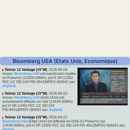
Bloomberg USA (Etats Unis, Economique)
Telstar 12 Vantage (15°W)
, 2026-08-04
Anuvu
:
Bloomberg USA
est maintenant cryptée
en PowerVu (12639.50MHz, pol.H SR:11000
FEC:1/2 SID:104 PID:4641[MPEG-4]/4642 aac
Anglais
).
Telstar 12 Vantage (15°W)
, 2026-08-03
Anuvu
:
Bloomberg USA
(Etats Unis) est
actuellement diffusée en clair (12639.50MHz,
pol.H SR:11000 FEC:1/2 SID:104
PID:4641[MPEG-4]/4642 aac
Anglais
).
Telstar 12 Vantage (15°W)
, 2026-04-22
Bloomberg USA
(Etats Unis) est diffusée en DVB-S2 PowerVu sur
12639.50MHz, pol.H SR:11000 FEC:1/2 SID:104 PID:4641[MPEG-4]/4642 aac
Anglais
.